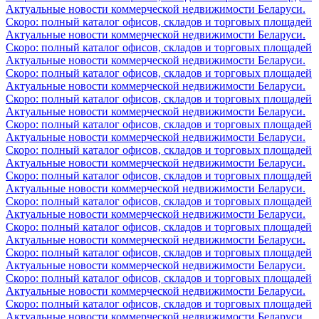
Актуальные новости коммерческой недвижимости Беларуси.
Скоро: полный каталог офисов, складов и торговых площадей
Актуальные новости коммерческой недвижимости Беларуси.
Скоро: полный каталог офисов, складов и торговых площадей
Актуальные новости коммерческой недвижимости Беларуси.
Скоро: полный каталог офисов, складов и торговых площадей
Актуальные новости коммерческой недвижимости Беларуси.
Скоро: полный каталог офисов, складов и торговых площадей
Актуальные новости коммерческой недвижимости Беларуси.
Скоро: полный каталог офисов, складов и торговых площадей
Актуальные новости коммерческой недвижимости Беларуси.
Скоро: полный каталог офисов, складов и торговых площадей
Актуальные новости коммерческой недвижимости Беларуси.
Скоро: полный каталог офисов, складов и торговых площадей
Актуальные новости коммерческой недвижимости Беларуси.
Скоро: полный каталог офисов, складов и торговых площадей
Актуальные новости коммерческой недвижимости Беларуси.
Скоро: полный каталог офисов, складов и торговых площадей
Актуальные новости коммерческой недвижимости Беларуси.
Скоро: полный каталог офисов, складов и торговых площадей
Актуальные новости коммерческой недвижимости Беларуси.
Скоро: полный каталог офисов, складов и торговых площадей
Актуальные новости коммерческой недвижимости Беларуси.
Скоро: полный каталог офисов, складов и торговых площадей
Актуальные новости коммерческой недвижимости Беларуси.