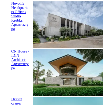
Novolife
Headquarte
rs Office /
Studio
Krubka
Архитекту
ра
CN House /
IDIN
Architects
Архитекту
ра
Пекин
станет