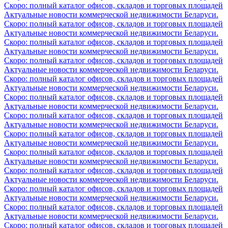
Скоро: полный каталог офисов, складов и торговых площадей
Актуальные новости коммерческой недвижимости Беларуси.
Скоро: полный каталог офисов, складов и торговых площадей
Актуальные новости коммерческой недвижимости Беларуси.
Скоро: полный каталог офисов, складов и торговых площадей
Актуальные новости коммерческой недвижимости Беларуси.
Скоро: полный каталог офисов, складов и торговых площадей
Актуальные новости коммерческой недвижимости Беларуси.
Скоро: полный каталог офисов, складов и торговых площадей
Актуальные новости коммерческой недвижимости Беларуси.
Скоро: полный каталог офисов, складов и торговых площадей
Актуальные новости коммерческой недвижимости Беларуси.
Скоро: полный каталог офисов, складов и торговых площадей
Актуальные новости коммерческой недвижимости Беларуси.
Скоро: полный каталог офисов, складов и торговых площадей
Актуальные новости коммерческой недвижимости Беларуси.
Скоро: полный каталог офисов, складов и торговых площадей
Актуальные новости коммерческой недвижимости Беларуси.
Скоро: полный каталог офисов, складов и торговых площадей
Актуальные новости коммерческой недвижимости Беларуси.
Скоро: полный каталог офисов, складов и торговых площадей
Актуальные новости коммерческой недвижимости Беларуси.
Скоро: полный каталог офисов, складов и торговых площадей
Актуальные новости коммерческой недвижимости Беларуси.
Скоро: полный каталог офисов, складов и торговых площадей