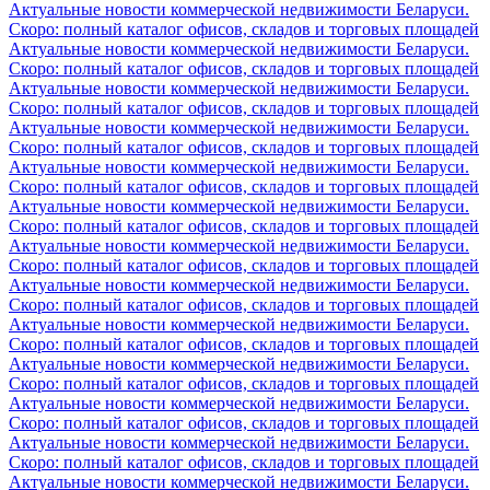
Актуальные новости коммерческой недвижимости Беларуси.
Скоро: полный каталог офисов, складов и торговых площадей
Актуальные новости коммерческой недвижимости Беларуси.
Скоро: полный каталог офисов, складов и торговых площадей
Актуальные новости коммерческой недвижимости Беларуси.
Скоро: полный каталог офисов, складов и торговых площадей
Актуальные новости коммерческой недвижимости Беларуси.
Скоро: полный каталог офисов, складов и торговых площадей
Актуальные новости коммерческой недвижимости Беларуси.
Скоро: полный каталог офисов, складов и торговых площадей
Актуальные новости коммерческой недвижимости Беларуси.
Скоро: полный каталог офисов, складов и торговых площадей
Актуальные новости коммерческой недвижимости Беларуси.
Скоро: полный каталог офисов, складов и торговых площадей
Актуальные новости коммерческой недвижимости Беларуси.
Скоро: полный каталог офисов, складов и торговых площадей
Актуальные новости коммерческой недвижимости Беларуси.
Скоро: полный каталог офисов, складов и торговых площадей
Актуальные новости коммерческой недвижимости Беларуси.
Скоро: полный каталог офисов, складов и торговых площадей
Актуальные новости коммерческой недвижимости Беларуси.
Скоро: полный каталог офисов, складов и торговых площадей
Актуальные новости коммерческой недвижимости Беларуси.
Скоро: полный каталог офисов, складов и торговых площадей
Актуальные новости коммерческой недвижимости Беларуси.