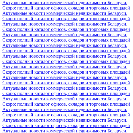
Актуальные новости коммерческой недвижимости Беларуси.
Скоро: полный каталог офисов, складов и торговых площадей
Актуальные новости коммерческой недвижимости Беларуси.
Скоро: полный каталог офисов, складов и торговых площадей
Актуальные новости коммерческой недвижимости Беларуси.
Скоро: полный каталог офисов, складов и торговых площадей
Актуальные новости коммерческой недвижимости Беларуси.
Скоро: полный каталог офисов, складов и торговых площадей
Актуальные новости коммерческой недвижимости Беларуси.
Скоро: полный каталог офисов, складов и торговых площадей
Актуальные новости коммерческой недвижимости Беларуси.
Скоро: полный каталог офисов, складов и торговых площадей
Актуальные новости коммерческой недвижимости Беларуси.
Скоро: полный каталог офисов, складов и торговых площадей
Актуальные новости коммерческой недвижимости Беларуси.
Скоро: полный каталог офисов, складов и торговых площадей
Актуальные новости коммерческой недвижимости Беларуси.
Скоро: полный каталог офисов, складов и торговых площадей
Актуальные новости коммерческой недвижимости Беларуси.
Скоро: полный каталог офисов, складов и торговых площадей
Актуальные новости коммерческой недвижимости Беларуси.
Скоро: полный каталог офисов, складов и торговых площадей
Актуальные новости коммерческой недвижимости Беларуси.
Скоро: полный каталог офисов, складов и торговых площадей
Актуальные новости коммерческой недвижимости Беларуси.