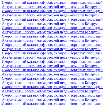
Скоро: полный каталог офисов, складов и торговых площадей
Актуальные новости коммерческой недвижимости Беларуси.
Скоро: полный каталог офисов, складов и торговых площадей
Актуальные новости коммерческой недвижимости Беларуси.
Скоро: полный каталог офисов, складов и торговых площадей
Актуальные новости коммерческой недвижимости Беларуси.
Скоро: полный каталог офисов, складов и торговых площадей
Актуальные новости коммерческой недвижимости Беларуси.
Скоро: полный каталог офисов, складов и торговых площадей
Актуальные новости коммерческой недвижимости Беларуси.
Скоро: полный каталог офисов, складов и торговых площадей
Актуальные новости коммерческой недвижимости Беларуси.
Скоро: полный каталог офисов, складов и торговых площадей
Актуальные новости коммерческой недвижимости Беларуси.
Скоро: полный каталог офисов, складов и торговых площадей
Актуальные новости коммерческой недвижимости Беларуси.
Скоро: полный каталог офисов, складов и торговых площадей
Актуальные новости коммерческой недвижимости Беларуси.
Скоро: полный каталог офисов, складов и торговых площадей
Актуальные новости коммерческой недвижимости Беларуси.
Скоро: полный каталог офисов, складов и торговых площадей
Актуальные новости коммерческой недвижимости Беларуси.
Скоро: полный каталог офисов, складов и торговых площадей
Актуальные новости коммерческой недвижимости Беларуси.
Скоро: полный каталог офисов, складов и торговых площадей