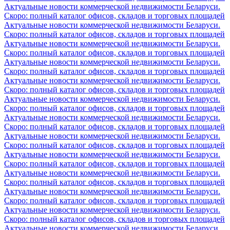
Актуальные новости коммерческой недвижимости Беларуси.
Скоро: полный каталог офисов, складов и торговых площадей
Актуальные новости коммерческой недвижимости Беларуси.
Скоро: полный каталог офисов, складов и торговых площадей
Актуальные новости коммерческой недвижимости Беларуси.
Скоро: полный каталог офисов, складов и торговых площадей
Актуальные новости коммерческой недвижимости Беларуси.
Скоро: полный каталог офисов, складов и торговых площадей
Актуальные новости коммерческой недвижимости Беларуси.
Скоро: полный каталог офисов, складов и торговых площадей
Актуальные новости коммерческой недвижимости Беларуси.
Скоро: полный каталог офисов, складов и торговых площадей
Актуальные новости коммерческой недвижимости Беларуси.
Скоро: полный каталог офисов, складов и торговых площадей
Актуальные новости коммерческой недвижимости Беларуси.
Скоро: полный каталог офисов, складов и торговых площадей
Актуальные новости коммерческой недвижимости Беларуси.
Скоро: полный каталог офисов, складов и торговых площадей
Актуальные новости коммерческой недвижимости Беларуси.
Скоро: полный каталог офисов, складов и торговых площадей
Актуальные новости коммерческой недвижимости Беларуси.
Скоро: полный каталог офисов, складов и торговых площадей
Актуальные новости коммерческой недвижимости Беларуси.
Скоро: полный каталог офисов, складов и торговых площадей
Актуальные новости коммерческой недвижимости Беларуси.