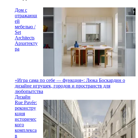
Дом с
отражающ
ей
мебелью /
Set
Architects
Архитекту
ра
«Игра сама по себе — функция»: Люка Боскардин о
дизайне игрушек, городов и пространств для
любопытства
Дизайн
Rue Pavée:
реконстру
кция
историчес
кого
комплекса
в