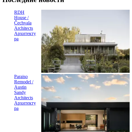
RDH
House /
Čechvala
Architects
Архитекту
ра
Paraiso
Remodel /
Austin
Sandy
Architects
Архитекту
ра