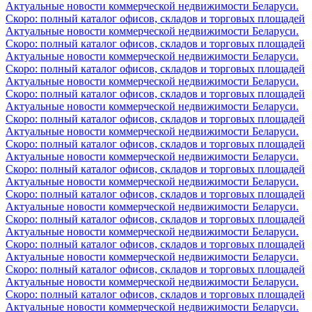
Актуальные новости коммерческой недвижимости Беларуси.
Скоро: полный каталог офисов, складов и торговых площадей
Актуальные новости коммерческой недвижимости Беларуси.
Скоро: полный каталог офисов, складов и торговых площадей
Актуальные новости коммерческой недвижимости Беларуси.
Скоро: полный каталог офисов, складов и торговых площадей
Актуальные новости коммерческой недвижимости Беларуси.
Скоро: полный каталог офисов, складов и торговых площадей
Актуальные новости коммерческой недвижимости Беларуси.
Скоро: полный каталог офисов, складов и торговых площадей
Актуальные новости коммерческой недвижимости Беларуси.
Скоро: полный каталог офисов, складов и торговых площадей
Актуальные новости коммерческой недвижимости Беларуси.
Скоро: полный каталог офисов, складов и торговых площадей
Актуальные новости коммерческой недвижимости Беларуси.
Скоро: полный каталог офисов, складов и торговых площадей
Актуальные новости коммерческой недвижимости Беларуси.
Скоро: полный каталог офисов, складов и торговых площадей
Актуальные новости коммерческой недвижимости Беларуси.
Скоро: полный каталог офисов, складов и торговых площадей
Актуальные новости коммерческой недвижимости Беларуси.
Скоро: полный каталог офисов, складов и торговых площадей
Актуальные новости коммерческой недвижимости Беларуси.
Скоро: полный каталог офисов, складов и торговых площадей
Актуальные новости коммерческой недвижимости Беларуси.