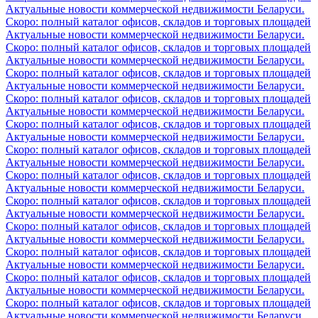
Актуальные новости коммерческой недвижимости Беларуси.
Скоро: полный каталог офисов, складов и торговых площадей
Актуальные новости коммерческой недвижимости Беларуси.
Скоро: полный каталог офисов, складов и торговых площадей
Актуальные новости коммерческой недвижимости Беларуси.
Скоро: полный каталог офисов, складов и торговых площадей
Актуальные новости коммерческой недвижимости Беларуси.
Скоро: полный каталог офисов, складов и торговых площадей
Актуальные новости коммерческой недвижимости Беларуси.
Скоро: полный каталог офисов, складов и торговых площадей
Актуальные новости коммерческой недвижимости Беларуси.
Скоро: полный каталог офисов, складов и торговых площадей
Актуальные новости коммерческой недвижимости Беларуси.
Скоро: полный каталог офисов, складов и торговых площадей
Актуальные новости коммерческой недвижимости Беларуси.
Скоро: полный каталог офисов, складов и торговых площадей
Актуальные новости коммерческой недвижимости Беларуси.
Скоро: полный каталог офисов, складов и торговых площадей
Актуальные новости коммерческой недвижимости Беларуси.
Скоро: полный каталог офисов, складов и торговых площадей
Актуальные новости коммерческой недвижимости Беларуси.
Скоро: полный каталог офисов, складов и торговых площадей
Актуальные новости коммерческой недвижимости Беларуси.
Скоро: полный каталог офисов, складов и торговых площадей
Актуальные новости коммерческой недвижимости Беларуси.