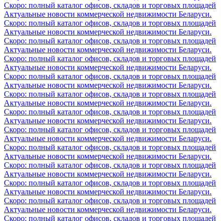
Скоро: полный каталог офисов, складов и торговых площадей
Актуальные новости коммерческой недвижимости Беларуси.
Скоро: полный каталог офисов, складов и торговых площадей
Актуальные новости коммерческой недвижимости Беларуси.
Скоро: полный каталог офисов, складов и торговых площадей
Актуальные новости коммерческой недвижимости Беларуси.
Скоро: полный каталог офисов, складов и торговых площадей
Актуальные новости коммерческой недвижимости Беларуси.
Скоро: полный каталог офисов, складов и торговых площадей
Актуальные новости коммерческой недвижимости Беларуси.
Скоро: полный каталог офисов, складов и торговых площадей
Актуальные новости коммерческой недвижимости Беларуси.
Скоро: полный каталог офисов, складов и торговых площадей
Актуальные новости коммерческой недвижимости Беларуси.
Скоро: полный каталог офисов, складов и торговых площадей
Актуальные новости коммерческой недвижимости Беларуси.
Скоро: полный каталог офисов, складов и торговых площадей
Актуальные новости коммерческой недвижимости Беларуси.
Скоро: полный каталог офисов, складов и торговых площадей
Актуальные новости коммерческой недвижимости Беларуси.
Скоро: полный каталог офисов, складов и торговых площадей
Актуальные новости коммерческой недвижимости Беларуси.
Скоро: полный каталог офисов, складов и торговых площадей
Актуальные новости коммерческой недвижимости Беларуси.
Скоро: полный каталог офисов, складов и торговых площадей