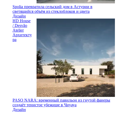
Spolia превратила сельский дом в Астурии в
светящийся объём из стеклоблоков и цвета
Дизайн
HD House
/ Desvão
Atelier
Архитекту
ра
PASO NARA: временный павильон из гнутой фанеры
создаёт тенистое убежище в Чиуауа
Дизайн