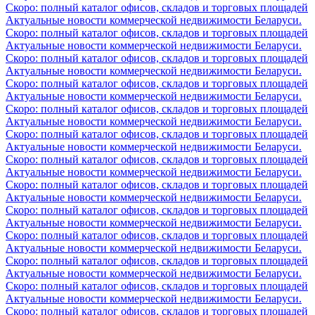
Скоро: полный каталог офисов, складов и торговых площадей
Актуальные новости коммерческой недвижимости Беларуси.
Скоро: полный каталог офисов, складов и торговых площадей
Актуальные новости коммерческой недвижимости Беларуси.
Скоро: полный каталог офисов, складов и торговых площадей
Актуальные новости коммерческой недвижимости Беларуси.
Скоро: полный каталог офисов, складов и торговых площадей
Актуальные новости коммерческой недвижимости Беларуси.
Скоро: полный каталог офисов, складов и торговых площадей
Актуальные новости коммерческой недвижимости Беларуси.
Скоро: полный каталог офисов, складов и торговых площадей
Актуальные новости коммерческой недвижимости Беларуси.
Скоро: полный каталог офисов, складов и торговых площадей
Актуальные новости коммерческой недвижимости Беларуси.
Скоро: полный каталог офисов, складов и торговых площадей
Актуальные новости коммерческой недвижимости Беларуси.
Скоро: полный каталог офисов, складов и торговых площадей
Актуальные новости коммерческой недвижимости Беларуси.
Скоро: полный каталог офисов, складов и торговых площадей
Актуальные новости коммерческой недвижимости Беларуси.
Скоро: полный каталог офисов, складов и торговых площадей
Актуальные новости коммерческой недвижимости Беларуси.
Скоро: полный каталог офисов, складов и торговых площадей
Актуальные новости коммерческой недвижимости Беларуси.
Скоро: полный каталог офисов, складов и торговых площадей