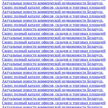
Актуальные новости коммерческой недвижимости Беларуси.
Скоро: полный каталог офисов, складов и торговых площадей
Актуальные новости коммерческой недвижимости Беларуси.
Скоро: полный каталог офисов, складов и торговых площадей
Актуальные новости коммерческой недвижимости Беларуси.
Скоро: полный каталог офисов, складов и торговых площадей
Актуальные новости коммерческой недвижимости Беларуси.
Скоро: полный каталог офисов, складов и торговых площадей
Актуальные новости коммерческой недвижимости Беларуси.
Скоро: полный каталог офисов, складов и торговых площадей
Актуальные новости коммерческой недвижимости Беларуси.
Скоро: полный каталог офисов, складов и торговых площадей
Актуальные новости коммерческой недвижимости Беларуси.
Скоро: полный каталог офисов, складов и торговых площадей
Актуальные новости коммерческой недвижимости Беларуси.
Скоро: полный каталог офисов, складов и торговых площадей
Актуальные новости коммерческой недвижимости Беларуси.
Скоро: полный каталог офисов, складов и торговых площадей
Актуальные новости коммерческой недвижимости Беларуси.
Скоро: полный каталог офисов, складов и торговых площадей
Актуальные новости коммерческой недвижимости Беларуси.
Скоро: полный каталог офисов, складов и торговых площадей
Актуальные новости коммерческой недвижимости Беларуси.
Скоро: полный каталог офисов, складов и торговых площадей
Актуальные новости коммерческой недвижимости Беларуси.