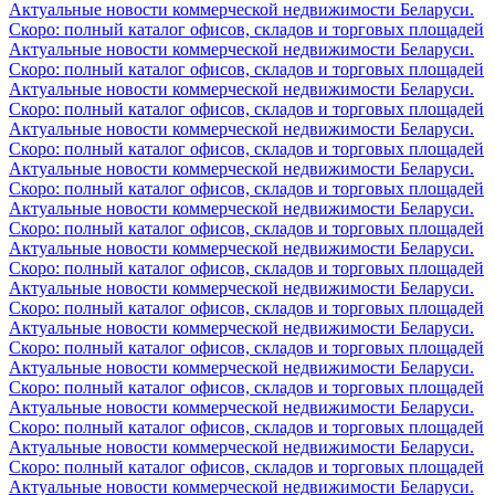
Актуальные новости коммерческой недвижимости Беларуси.
Скоро: полный каталог офисов, складов и торговых площадей
Актуальные новости коммерческой недвижимости Беларуси.
Скоро: полный каталог офисов, складов и торговых площадей
Актуальные новости коммерческой недвижимости Беларуси.
Скоро: полный каталог офисов, складов и торговых площадей
Актуальные новости коммерческой недвижимости Беларуси.
Скоро: полный каталог офисов, складов и торговых площадей
Актуальные новости коммерческой недвижимости Беларуси.
Скоро: полный каталог офисов, складов и торговых площадей
Актуальные новости коммерческой недвижимости Беларуси.
Скоро: полный каталог офисов, складов и торговых площадей
Актуальные новости коммерческой недвижимости Беларуси.
Скоро: полный каталог офисов, складов и торговых площадей
Актуальные новости коммерческой недвижимости Беларуси.
Скоро: полный каталог офисов, складов и торговых площадей
Актуальные новости коммерческой недвижимости Беларуси.
Скоро: полный каталог офисов, складов и торговых площадей
Актуальные новости коммерческой недвижимости Беларуси.
Скоро: полный каталог офисов, складов и торговых площадей
Актуальные новости коммерческой недвижимости Беларуси.
Скоро: полный каталог офисов, складов и торговых площадей
Актуальные новости коммерческой недвижимости Беларуси.
Скоро: полный каталог офисов, складов и торговых площадей
Актуальные новости коммерческой недвижимости Беларуси.