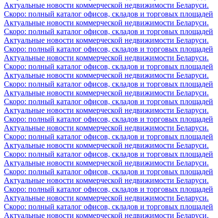
Актуальные новости коммерческой недвижимости Беларуси.
Скоро: полный каталог офисов, складов и торговых площадей
Актуальные новости коммерческой недвижимости Беларуси.
Скоро: полный каталог офисов, складов и торговых площадей
Актуальные новости коммерческой недвижимости Беларуси.
Скоро: полный каталог офисов, складов и торговых площадей
Актуальные новости коммерческой недвижимости Беларуси.
Скоро: полный каталог офисов, складов и торговых площадей
Актуальные новости коммерческой недвижимости Беларуси.
Скоро: полный каталог офисов, складов и торговых площадей
Актуальные новости коммерческой недвижимости Беларуси.
Скоро: полный каталог офисов, складов и торговых площадей
Актуальные новости коммерческой недвижимости Беларуси.
Скоро: полный каталог офисов, складов и торговых площадей
Актуальные новости коммерческой недвижимости Беларуси.
Скоро: полный каталог офисов, складов и торговых площадей
Актуальные новости коммерческой недвижимости Беларуси.
Скоро: полный каталог офисов, складов и торговых площадей
Актуальные новости коммерческой недвижимости Беларуси.
Скоро: полный каталог офисов, складов и торговых площадей
Актуальные новости коммерческой недвижимости Беларуси.
Скоро: полный каталог офисов, складов и торговых площадей
Актуальные новости коммерческой недвижимости Беларуси.
Скоро: полный каталог офисов, складов и торговых площадей
Актуальные новости коммерческой недвижимости Беларуси.