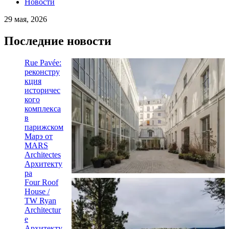
Новости
29 мая, 2026
Последние новости
Rue Pavée:
реконстру
кция
историчес
кого
комплекса
в
парижском
Марэ от
MARS
Architectes
Архитекту
ра
Four Roof
House /
TW Ryan
Architectur
e
Архитекту