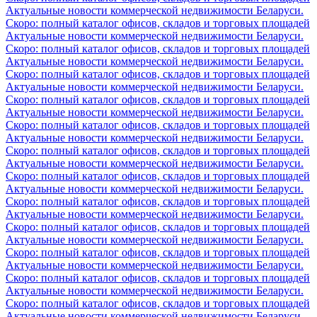
Актуальные новости коммерческой недвижимости Беларуси.
Скоро: полный каталог офисов, складов и торговых площадей
Актуальные новости коммерческой недвижимости Беларуси.
Скоро: полный каталог офисов, складов и торговых площадей
Актуальные новости коммерческой недвижимости Беларуси.
Скоро: полный каталог офисов, складов и торговых площадей
Актуальные новости коммерческой недвижимости Беларуси.
Скоро: полный каталог офисов, складов и торговых площадей
Актуальные новости коммерческой недвижимости Беларуси.
Скоро: полный каталог офисов, складов и торговых площадей
Актуальные новости коммерческой недвижимости Беларуси.
Скоро: полный каталог офисов, складов и торговых площадей
Актуальные новости коммерческой недвижимости Беларуси.
Скоро: полный каталог офисов, складов и торговых площадей
Актуальные новости коммерческой недвижимости Беларуси.
Скоро: полный каталог офисов, складов и торговых площадей
Актуальные новости коммерческой недвижимости Беларуси.
Скоро: полный каталог офисов, складов и торговых площадей
Актуальные новости коммерческой недвижимости Беларуси.
Скоро: полный каталог офисов, складов и торговых площадей
Актуальные новости коммерческой недвижимости Беларуси.
Скоро: полный каталог офисов, складов и торговых площадей
Актуальные новости коммерческой недвижимости Беларуси.
Скоро: полный каталог офисов, складов и торговых площадей
Актуальные новости коммерческой недвижимости Беларуси.