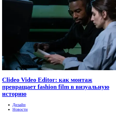
Clideo Video Editor: как монтаж
превращает fashion film в визуальную
историю
Дизайн
Новости