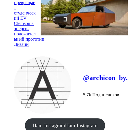
превращае
т
студенческ
ий EV
Clemson в
энерго-
положител
ьный прототип
Дизайн
@archicon_by.
5,7k Подписчиков
Наш Instagram
Наш Instagram