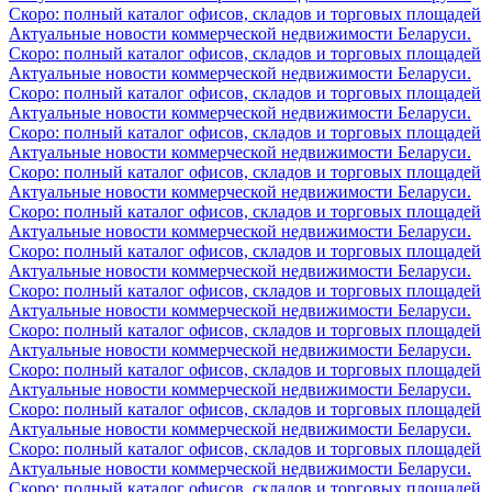
Скоро: полный каталог офисов, складов и торговых площадей
Актуальные новости коммерческой недвижимости Беларуси.
Скоро: полный каталог офисов, складов и торговых площадей
Актуальные новости коммерческой недвижимости Беларуси.
Скоро: полный каталог офисов, складов и торговых площадей
Актуальные новости коммерческой недвижимости Беларуси.
Скоро: полный каталог офисов, складов и торговых площадей
Актуальные новости коммерческой недвижимости Беларуси.
Скоро: полный каталог офисов, складов и торговых площадей
Актуальные новости коммерческой недвижимости Беларуси.
Скоро: полный каталог офисов, складов и торговых площадей
Актуальные новости коммерческой недвижимости Беларуси.
Скоро: полный каталог офисов, складов и торговых площадей
Актуальные новости коммерческой недвижимости Беларуси.
Скоро: полный каталог офисов, складов и торговых площадей
Актуальные новости коммерческой недвижимости Беларуси.
Скоро: полный каталог офисов, складов и торговых площадей
Актуальные новости коммерческой недвижимости Беларуси.
Скоро: полный каталог офисов, складов и торговых площадей
Актуальные новости коммерческой недвижимости Беларуси.
Скоро: полный каталог офисов, складов и торговых площадей
Актуальные новости коммерческой недвижимости Беларуси.
Скоро: полный каталог офисов, складов и торговых площадей
Актуальные новости коммерческой недвижимости Беларуси.
Скоро: полный каталог офисов, складов и торговых площадей