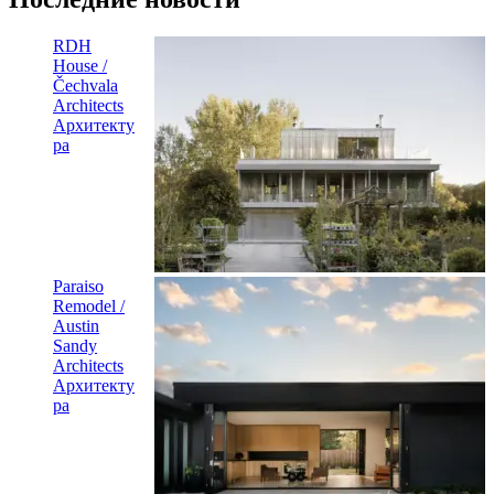
RDH
House /
Čechvala
Architects
Архитекту
ра
Paraiso
Remodel /
Austin
Sandy
Architects
Архитекту
ра