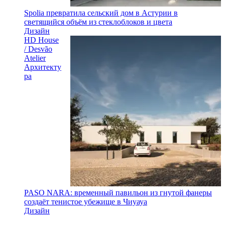
Spolia превратила сельский дом в Астурии в
светящийся объём из стеклоблоков и цвета
Дизайн
HD House
/ Desvão
Atelier
Архитекту
ра
PASO NARA: временный павильон из гнутой фанеры
создаёт тенистое убежище в Чиуауа
Дизайн