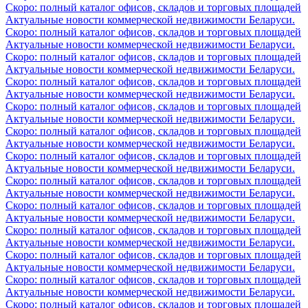
Скоро: полный каталог офисов, складов и торговых площадей
Актуальные новости коммерческой недвижимости Беларуси.
Скоро: полный каталог офисов, складов и торговых площадей
Актуальные новости коммерческой недвижимости Беларуси.
Скоро: полный каталог офисов, складов и торговых площадей
Актуальные новости коммерческой недвижимости Беларуси.
Скоро: полный каталог офисов, складов и торговых площадей
Актуальные новости коммерческой недвижимости Беларуси.
Скоро: полный каталог офисов, складов и торговых площадей
Актуальные новости коммерческой недвижимости Беларуси.
Скоро: полный каталог офисов, складов и торговых площадей
Актуальные новости коммерческой недвижимости Беларуси.
Скоро: полный каталог офисов, складов и торговых площадей
Актуальные новости коммерческой недвижимости Беларуси.
Скоро: полный каталог офисов, складов и торговых площадей
Актуальные новости коммерческой недвижимости Беларуси.
Скоро: полный каталог офисов, складов и торговых площадей
Актуальные новости коммерческой недвижимости Беларуси.
Скоро: полный каталог офисов, складов и торговых площадей
Актуальные новости коммерческой недвижимости Беларуси.
Скоро: полный каталог офисов, складов и торговых площадей
Актуальные новости коммерческой недвижимости Беларуси.
Скоро: полный каталог офисов, складов и торговых площадей
Актуальные новости коммерческой недвижимости Беларуси.
Скоро: полный каталог офисов, складов и торговых площадей