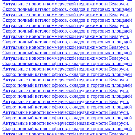
Актуальные новости коммерческой недвижимости Беларуси.
Скоро: полный каталог офисов, складов и торговых площадей
Актуальные новости коммерческой недвижимости Беларуси.
Скоро: полный каталог офисов, складов и торговых площадей
Актуальные новости коммерческой недвижимости Беларуси.
Скоро: полный каталог офисов, складов и торговых площадей
Актуальные новости коммерческой недвижимости Беларуси.
Скоро: полный каталог офисов, складов и торговых площадей
Актуальные новости коммерческой недвижимости Беларуси.
Скоро: полный каталог офисов, складов и торговых площадей
Актуальные новости коммерческой недвижимости Беларуси.
Скоро: полный каталог офисов, складов и торговых площадей
Актуальные новости коммерческой недвижимости Беларуси.
Скоро: полный каталог офисов, складов и торговых площадей
Актуальные новости коммерческой недвижимости Беларуси.
Скоро: полный каталог офисов, складов и торговых площадей
Актуальные новости коммерческой недвижимости Беларуси.
Скоро: полный каталог офисов, складов и торговых площадей
Актуальные новости коммерческой недвижимости Беларуси.
Скоро: полный каталог офисов, складов и торговых площадей
Актуальные новости коммерческой недвижимости Беларуси.
Скоро: полный каталог офисов, складов и торговых площадей
Актуальные новости коммерческой недвижимости Беларуси.
Скоро: полный каталог офисов, складов и торговых площадей
Актуальные новости коммерческой недвижимости Беларуси.