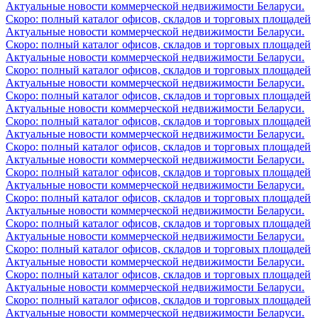
Актуальные новости коммерческой недвижимости Беларуси.
Скоро: полный каталог офисов, складов и торговых площадей
Актуальные новости коммерческой недвижимости Беларуси.
Скоро: полный каталог офисов, складов и торговых площадей
Актуальные новости коммерческой недвижимости Беларуси.
Скоро: полный каталог офисов, складов и торговых площадей
Актуальные новости коммерческой недвижимости Беларуси.
Скоро: полный каталог офисов, складов и торговых площадей
Актуальные новости коммерческой недвижимости Беларуси.
Скоро: полный каталог офисов, складов и торговых площадей
Актуальные новости коммерческой недвижимости Беларуси.
Скоро: полный каталог офисов, складов и торговых площадей
Актуальные новости коммерческой недвижимости Беларуси.
Скоро: полный каталог офисов, складов и торговых площадей
Актуальные новости коммерческой недвижимости Беларуси.
Скоро: полный каталог офисов, складов и торговых площадей
Актуальные новости коммерческой недвижимости Беларуси.
Скоро: полный каталог офисов, складов и торговых площадей
Актуальные новости коммерческой недвижимости Беларуси.
Скоро: полный каталог офисов, складов и торговых площадей
Актуальные новости коммерческой недвижимости Беларуси.
Скоро: полный каталог офисов, складов и торговых площадей
Актуальные новости коммерческой недвижимости Беларуси.
Скоро: полный каталог офисов, складов и торговых площадей
Актуальные новости коммерческой недвижимости Беларуси.