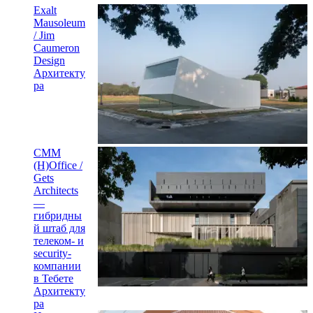
Exalt
Mausoleum
/ Jim
Caumeron
Design
Архитекту
ра
CMM
(H)Office /
Gets
Architects
—
гибридны
й штаб для
телеком- и
security-
компании
в Тебете
Архитекту
ра