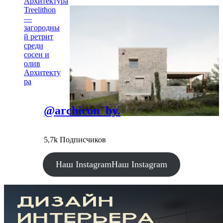
Архитектура
Treelithon
—
загородны
й ретрит
среди
сосен и
олив
Архитекту
ра
@archicon_by.
5,7k Подписчиков
Наш Instagram
Наш Instagram