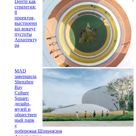
Центр как
стратегия:
8
проектов,
выстроенн
ых вокруг
пустоты
Архитекту
ра
MAD
завершила
Shenzhen
Bay
Culture
Square:
дизайн-
музей и
обществен
ный парк
у
побережья Шэньчжэня