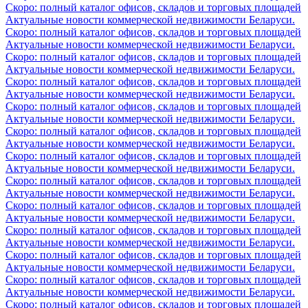
Скоро: полный каталог офисов, складов и торговых площадей
Актуальные новости коммерческой недвижимости Беларуси.
Скоро: полный каталог офисов, складов и торговых площадей
Актуальные новости коммерческой недвижимости Беларуси.
Скоро: полный каталог офисов, складов и торговых площадей
Актуальные новости коммерческой недвижимости Беларуси.
Скоро: полный каталог офисов, складов и торговых площадей
Актуальные новости коммерческой недвижимости Беларуси.
Скоро: полный каталог офисов, складов и торговых площадей
Актуальные новости коммерческой недвижимости Беларуси.
Скоро: полный каталог офисов, складов и торговых площадей
Актуальные новости коммерческой недвижимости Беларуси.
Скоро: полный каталог офисов, складов и торговых площадей
Актуальные новости коммерческой недвижимости Беларуси.
Скоро: полный каталог офисов, складов и торговых площадей
Актуальные новости коммерческой недвижимости Беларуси.
Скоро: полный каталог офисов, складов и торговых площадей
Актуальные новости коммерческой недвижимости Беларуси.
Скоро: полный каталог офисов, складов и торговых площадей
Актуальные новости коммерческой недвижимости Беларуси.
Скоро: полный каталог офисов, складов и торговых площадей
Актуальные новости коммерческой недвижимости Беларуси.
Скоро: полный каталог офисов, складов и торговых площадей
Актуальные новости коммерческой недвижимости Беларуси.
Скоро: полный каталог офисов, складов и торговых площадей