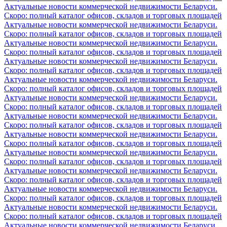
Актуальные новости коммерческой недвижимости Беларуси.
Скоро: полный каталог офисов, складов и торговых площадей
Актуальные новости коммерческой недвижимости Беларуси.
Скоро: полный каталог офисов, складов и торговых площадей
Актуальные новости коммерческой недвижимости Беларуси.
Скоро: полный каталог офисов, складов и торговых площадей
Актуальные новости коммерческой недвижимости Беларуси.
Скоро: полный каталог офисов, складов и торговых площадей
Актуальные новости коммерческой недвижимости Беларуси.
Скоро: полный каталог офисов, складов и торговых площадей
Актуальные новости коммерческой недвижимости Беларуси.
Скоро: полный каталог офисов, складов и торговых площадей
Актуальные новости коммерческой недвижимости Беларуси.
Скоро: полный каталог офисов, складов и торговых площадей
Актуальные новости коммерческой недвижимости Беларуси.
Скоро: полный каталог офисов, складов и торговых площадей
Актуальные новости коммерческой недвижимости Беларуси.
Скоро: полный каталог офисов, складов и торговых площадей
Актуальные новости коммерческой недвижимости Беларуси.
Скоро: полный каталог офисов, складов и торговых площадей
Актуальные новости коммерческой недвижимости Беларуси.
Скоро: полный каталог офисов, складов и торговых площадей
Актуальные новости коммерческой недвижимости Беларуси.
Скоро: полный каталог офисов, складов и торговых площадей
Актуальные новости коммерческой недвижимости Беларуси.