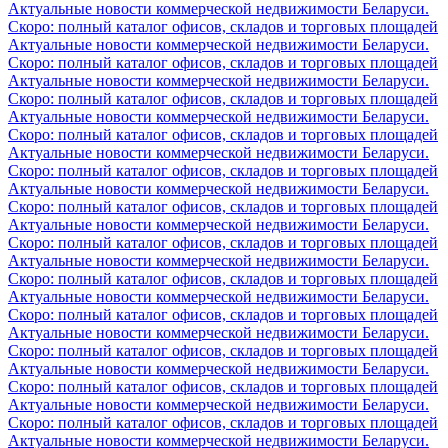
Актуальные новости коммерческой недвижимости Беларуси.
Скоро: полный каталог офисов, складов и торговых площадей
Актуальные новости коммерческой недвижимости Беларуси.
Скоро: полный каталог офисов, складов и торговых площадей
Актуальные новости коммерческой недвижимости Беларуси.
Скоро: полный каталог офисов, складов и торговых площадей
Актуальные новости коммерческой недвижимости Беларуси.
Скоро: полный каталог офисов, складов и торговых площадей
Актуальные новости коммерческой недвижимости Беларуси.
Скоро: полный каталог офисов, складов и торговых площадей
Актуальные новости коммерческой недвижимости Беларуси.
Скоро: полный каталог офисов, складов и торговых площадей
Актуальные новости коммерческой недвижимости Беларуси.
Скоро: полный каталог офисов, складов и торговых площадей
Актуальные новости коммерческой недвижимости Беларуси.
Скоро: полный каталог офисов, складов и торговых площадей
Актуальные новости коммерческой недвижимости Беларуси.
Скоро: полный каталог офисов, складов и торговых площадей
Актуальные новости коммерческой недвижимости Беларуси.
Скоро: полный каталог офисов, складов и торговых площадей
Актуальные новости коммерческой недвижимости Беларуси.
Скоро: полный каталог офисов, складов и торговых площадей
Актуальные новости коммерческой недвижимости Беларуси.
Скоро: полный каталог офисов, складов и торговых площадей
Актуальные новости коммерческой недвижимости Беларуси.