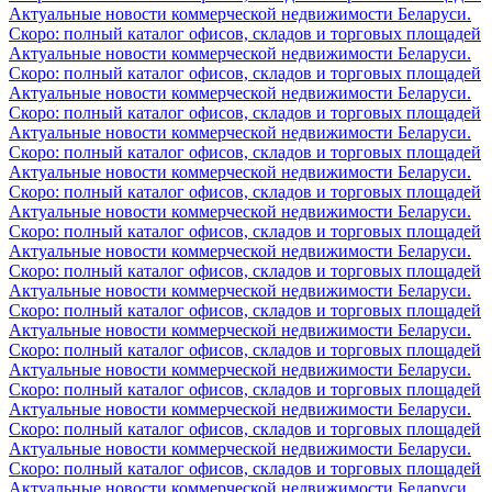
Актуальные новости коммерческой недвижимости Беларуси.
Скоро: полный каталог офисов, складов и торговых площадей
Актуальные новости коммерческой недвижимости Беларуси.
Скоро: полный каталог офисов, складов и торговых площадей
Актуальные новости коммерческой недвижимости Беларуси.
Скоро: полный каталог офисов, складов и торговых площадей
Актуальные новости коммерческой недвижимости Беларуси.
Скоро: полный каталог офисов, складов и торговых площадей
Актуальные новости коммерческой недвижимости Беларуси.
Скоро: полный каталог офисов, складов и торговых площадей
Актуальные новости коммерческой недвижимости Беларуси.
Скоро: полный каталог офисов, складов и торговых площадей
Актуальные новости коммерческой недвижимости Беларуси.
Скоро: полный каталог офисов, складов и торговых площадей
Актуальные новости коммерческой недвижимости Беларуси.
Скоро: полный каталог офисов, складов и торговых площадей
Актуальные новости коммерческой недвижимости Беларуси.
Скоро: полный каталог офисов, складов и торговых площадей
Актуальные новости коммерческой недвижимости Беларуси.
Скоро: полный каталог офисов, складов и торговых площадей
Актуальные новости коммерческой недвижимости Беларуси.
Скоро: полный каталог офисов, складов и торговых площадей
Актуальные новости коммерческой недвижимости Беларуси.
Скоро: полный каталог офисов, складов и торговых площадей
Актуальные новости коммерческой недвижимости Беларуси.