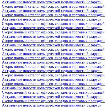
Актуальные новости коммерческой недвижимости Беларуси.
Скоро: полный каталог офисов, складов и торговых площадей
Актуальные новости коммерческой недвижимости Беларуси.
Скоро: полный каталог офисов, складов и торговых площадей
Актуальные новости коммерческой недвижимости Беларуси.
Скоро: полный каталог офисов, складов и торговых площадей
Актуальные новости коммерческой недвижимости Беларуси.
Скоро: полный каталог офисов, складов и торговых площадей
Актуальные новости коммерческой недвижимости Беларуси.
Скоро: полный каталог офисов, складов и торговых площадей
Актуальные новости коммерческой недвижимости Беларуси.
Скоро: полный каталог офисов, складов и торговых площадей
Актуальные новости коммерческой недвижимости Беларуси.
Скоро: полный каталог офисов, складов и торговых площадей
Актуальные новости коммерческой недвижимости Беларуси.
Скоро: полный каталог офисов, складов и торговых площадей
Актуальные новости коммерческой недвижимости Беларуси.
Скоро: полный каталог офисов, складов и торговых площадей
Актуальные новости коммерческой недвижимости Беларуси.
Скоро: полный каталог офисов, складов и торговых площадей
Актуальные новости коммерческой недвижимости Беларуси.
Скоро: полный каталог офисов, складов и торговых площадей
Актуальные новости коммерческой недвижимости Беларуси.
Скоро: полный каталог офисов, складов и торговых площадей
Актуальные новости коммерческой недвижимости Беларуси.