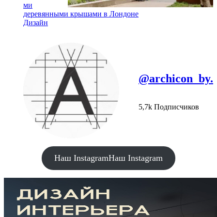
ми
деревянными крышами в Лондоне
Дизайн
@archicon_by.
5,7k Подписчиков
Наш Instagram
Наш Instagram