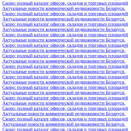
Скоро: полный каталог офисов, складов и торговых площадей
Актуальные новости коммерческой недвижимости Беларуси.
Скоро: полный каталог офисов, складов и торговых площадей
Актуальные новости коммерческой недвижимости Беларуси.
Скоро: полный каталог офисов, складов и торговых площадей
Актуальные новости коммерческой недвижимости Беларуси.
Скоро: полный каталог офисов, складов и торговых площадей
Актуальные новости коммерческой недвижимости Беларуси.
Скоро: полный каталог офисов, складов и торговых площадей
Актуальные новости коммерческой недвижимости Беларуси.
Скоро: полный каталог офисов, складов и торговых площадей
Актуальные новости коммерческой недвижимости Беларуси.
Скоро: полный каталог офисов, складов и торговых площадей
Актуальные новости коммерческой недвижимости Беларуси.
Скоро: полный каталог офисов, складов и торговых площадей
Актуальные новости коммерческой недвижимости Беларуси.
Скоро: полный каталог офисов, складов и торговых площадей
Актуальные новости коммерческой недвижимости Беларуси.
Скоро: полный каталог офисов, складов и торговых площадей
Актуальные новости коммерческой недвижимости Беларуси.
Скоро: полный каталог офисов, складов и торговых площадей
Актуальные новости коммерческой недвижимости Беларуси.
Скоро: полный каталог офисов, складов и торговых площадей
Актуальные новости коммерческой недвижимости Беларуси.
Скоро: полный каталог офисов, складов и торговых площадей