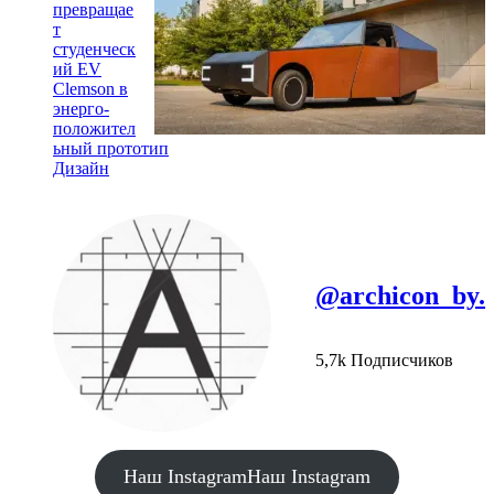
превращае
т
студенческ
ий EV
Clemson в
энерго-
положител
ьный прототип
Дизайн
@archicon_by.
5,7k Подписчиков
Наш Instagram
Наш Instagram