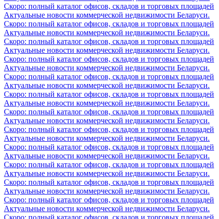
Скоро: полный каталог офисов, складов и торговых площадей
Актуальные новости коммерческой недвижимости Беларуси.
Скоро: полный каталог офисов, складов и торговых площадей
Актуальные новости коммерческой недвижимости Беларуси.
Скоро: полный каталог офисов, складов и торговых площадей
Актуальные новости коммерческой недвижимости Беларуси.
Скоро: полный каталог офисов, складов и торговых площадей
Актуальные новости коммерческой недвижимости Беларуси.
Скоро: полный каталог офисов, складов и торговых площадей
Актуальные новости коммерческой недвижимости Беларуси.
Скоро: полный каталог офисов, складов и торговых площадей
Актуальные новости коммерческой недвижимости Беларуси.
Скоро: полный каталог офисов, складов и торговых площадей
Актуальные новости коммерческой недвижимости Беларуси.
Скоро: полный каталог офисов, складов и торговых площадей
Актуальные новости коммерческой недвижимости Беларуси.
Скоро: полный каталог офисов, складов и торговых площадей
Актуальные новости коммерческой недвижимости Беларуси.
Скоро: полный каталог офисов, складов и торговых площадей
Актуальные новости коммерческой недвижимости Беларуси.
Скоро: полный каталог офисов, складов и торговых площадей
Актуальные новости коммерческой недвижимости Беларуси.
Скоро: полный каталог офисов, складов и торговых площадей
Актуальные новости коммерческой недвижимости Беларуси.
Скоро: полный каталог офисов, складов и торговых площадей