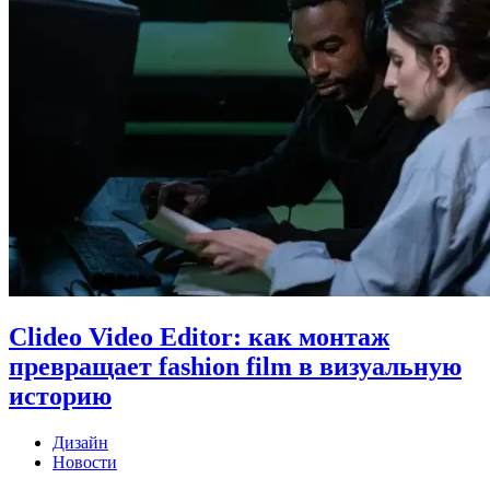
Clideo Video Editor: как монтаж
превращает fashion film в визуальную
историю
Дизайн
Новости