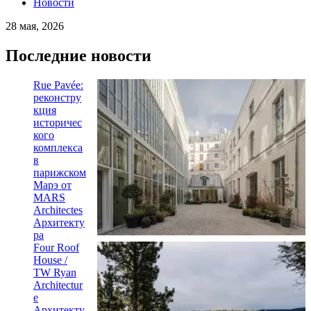
Новости
28 мая, 2026
Последние новости
Rue Pavée:
реконстру
кция
историчес
кого
комплекса
в
парижском
Марэ от
MARS
Architectes
Архитекту
ра
Four Roof
House /
TW Ryan
Architectur
e
Архитекту