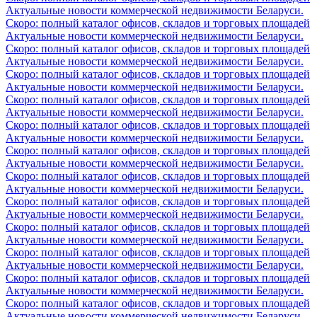
Актуальные новости коммерческой недвижимости Беларуси.
Скоро: полный каталог офисов, складов и торговых площадей
Актуальные новости коммерческой недвижимости Беларуси.
Скоро: полный каталог офисов, складов и торговых площадей
Актуальные новости коммерческой недвижимости Беларуси.
Скоро: полный каталог офисов, складов и торговых площадей
Актуальные новости коммерческой недвижимости Беларуси.
Скоро: полный каталог офисов, складов и торговых площадей
Актуальные новости коммерческой недвижимости Беларуси.
Скоро: полный каталог офисов, складов и торговых площадей
Актуальные новости коммерческой недвижимости Беларуси.
Скоро: полный каталог офисов, складов и торговых площадей
Актуальные новости коммерческой недвижимости Беларуси.
Скоро: полный каталог офисов, складов и торговых площадей
Актуальные новости коммерческой недвижимости Беларуси.
Скоро: полный каталог офисов, складов и торговых площадей
Актуальные новости коммерческой недвижимости Беларуси.
Скоро: полный каталог офисов, складов и торговых площадей
Актуальные новости коммерческой недвижимости Беларуси.
Скоро: полный каталог офисов, складов и торговых площадей
Актуальные новости коммерческой недвижимости Беларуси.
Скоро: полный каталог офисов, складов и торговых площадей
Актуальные новости коммерческой недвижимости Беларуси.
Скоро: полный каталог офисов, складов и торговых площадей
Актуальные новости коммерческой недвижимости Беларуси.