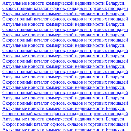
Актуальные новости коммерческой недвижимости Беларуси.
Скоро: полный каталог офисов, складов и торговых площадей
Актуальные новости коммерческой недвижимости Беларуси.
Скоро: полный каталог офисов, складов и торговых площадей
Актуальные новости коммерческой недвижимости Беларуси.
Скоро: полный каталог офисов, складов и торговых площадей
Актуальные новости коммерческой недвижимости Беларуси.
Скоро: полный каталог офисов, складов и торговых площадей
Актуальные новости коммерческой недвижимости Беларуси.
Скоро: полный каталог офисов, складов и торговых площадей
Актуальные новости коммерческой недвижимости Беларуси.
Скоро: полный каталог офисов, складов и торговых площадей
Актуальные новости коммерческой недвижимости Беларуси.
Скоро: полный каталог офисов, складов и торговых площадей
Актуальные новости коммерческой недвижимости Беларуси.
Скоро: полный каталог офисов, складов и торговых площадей
Актуальные новости коммерческой недвижимости Беларуси.
Скоро: полный каталог офисов, складов и торговых площадей
Актуальные новости коммерческой недвижимости Беларуси.
Скоро: полный каталог офисов, складов и торговых площадей
Актуальные новости коммерческой недвижимости Беларуси.
Скоро: полный каталог офисов, складов и торговых площадей
Актуальные новости коммерческой недвижимости Беларуси.
Скоро: полный каталог офисов, складов и торговых площадей
Актуальные новости коммерческой недвижимости Беларуси.