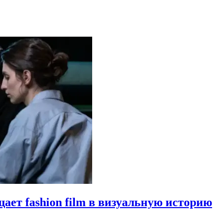
щает fashion film в визуальную историю