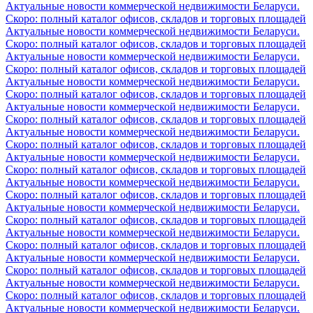
Актуальные новости коммерческой недвижимости Беларуси.
Скоро: полный каталог офисов, складов и торговых площадей
Актуальные новости коммерческой недвижимости Беларуси.
Скоро: полный каталог офисов, складов и торговых площадей
Актуальные новости коммерческой недвижимости Беларуси.
Скоро: полный каталог офисов, складов и торговых площадей
Актуальные новости коммерческой недвижимости Беларуси.
Скоро: полный каталог офисов, складов и торговых площадей
Актуальные новости коммерческой недвижимости Беларуси.
Скоро: полный каталог офисов, складов и торговых площадей
Актуальные новости коммерческой недвижимости Беларуси.
Скоро: полный каталог офисов, складов и торговых площадей
Актуальные новости коммерческой недвижимости Беларуси.
Скоро: полный каталог офисов, складов и торговых площадей
Актуальные новости коммерческой недвижимости Беларуси.
Скоро: полный каталог офисов, складов и торговых площадей
Актуальные новости коммерческой недвижимости Беларуси.
Скоро: полный каталог офисов, складов и торговых площадей
Актуальные новости коммерческой недвижимости Беларуси.
Скоро: полный каталог офисов, складов и торговых площадей
Актуальные новости коммерческой недвижимости Беларуси.
Скоро: полный каталог офисов, складов и торговых площадей
Актуальные новости коммерческой недвижимости Беларуси.
Скоро: полный каталог офисов, складов и торговых площадей
Актуальные новости коммерческой недвижимости Беларуси.