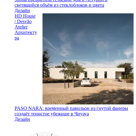
светящийся объём из стеклоблоков и цвета
Дизайн
HD House
/ Desvão
Atelier
Архитекту
ра
PASO NARA: временный павильон из гнутой фанеры
создаёт тенистое убежище в Чиуауа
Дизайн