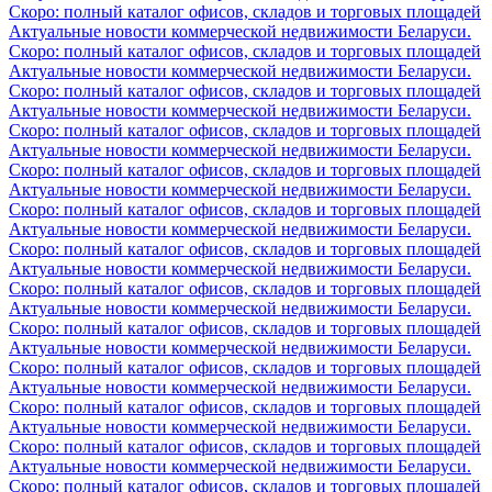
Скоро: полный каталог офисов, складов и торговых площадей
Актуальные новости коммерческой недвижимости Беларуси.
Скоро: полный каталог офисов, складов и торговых площадей
Актуальные новости коммерческой недвижимости Беларуси.
Скоро: полный каталог офисов, складов и торговых площадей
Актуальные новости коммерческой недвижимости Беларуси.
Скоро: полный каталог офисов, складов и торговых площадей
Актуальные новости коммерческой недвижимости Беларуси.
Скоро: полный каталог офисов, складов и торговых площадей
Актуальные новости коммерческой недвижимости Беларуси.
Скоро: полный каталог офисов, складов и торговых площадей
Актуальные новости коммерческой недвижимости Беларуси.
Скоро: полный каталог офисов, складов и торговых площадей
Актуальные новости коммерческой недвижимости Беларуси.
Скоро: полный каталог офисов, складов и торговых площадей
Актуальные новости коммерческой недвижимости Беларуси.
Скоро: полный каталог офисов, складов и торговых площадей
Актуальные новости коммерческой недвижимости Беларуси.
Скоро: полный каталог офисов, складов и торговых площадей
Актуальные новости коммерческой недвижимости Беларуси.
Скоро: полный каталог офисов, складов и торговых площадей
Актуальные новости коммерческой недвижимости Беларуси.
Скоро: полный каталог офисов, складов и торговых площадей
Актуальные новости коммерческой недвижимости Беларуси.
Скоро: полный каталог офисов, складов и торговых площадей