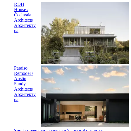
RDH
House /
Čechvala
Architects
Архитекту
ра
Paraiso
Remodel /
Austin
Sandy
Architects
Архитекту
ра
Spolia превратила сельский дом в Астурии в