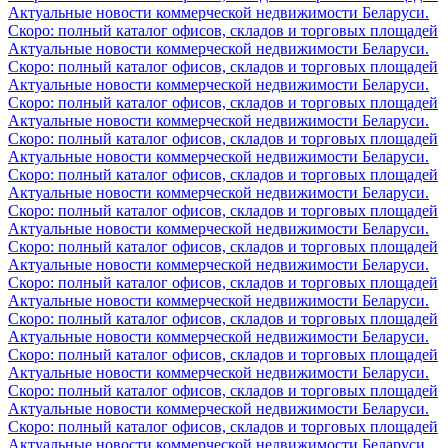
Актуальные новости коммерческой недвижимости Беларуси.
Скоро: полный каталог офисов, складов и торговых площадей
Актуальные новости коммерческой недвижимости Беларуси.
Скоро: полный каталог офисов, складов и торговых площадей
Актуальные новости коммерческой недвижимости Беларуси.
Скоро: полный каталог офисов, складов и торговых площадей
Актуальные новости коммерческой недвижимости Беларуси.
Скоро: полный каталог офисов, складов и торговых площадей
Актуальные новости коммерческой недвижимости Беларуси.
Скоро: полный каталог офисов, складов и торговых площадей
Актуальные новости коммерческой недвижимости Беларуси.
Скоро: полный каталог офисов, складов и торговых площадей
Актуальные новости коммерческой недвижимости Беларуси.
Скоро: полный каталог офисов, складов и торговых площадей
Актуальные новости коммерческой недвижимости Беларуси.
Скоро: полный каталог офисов, складов и торговых площадей
Актуальные новости коммерческой недвижимости Беларуси.
Скоро: полный каталог офисов, складов и торговых площадей
Актуальные новости коммерческой недвижимости Беларуси.
Скоро: полный каталог офисов, складов и торговых площадей
Актуальные новости коммерческой недвижимости Беларуси.
Скоро: полный каталог офисов, складов и торговых площадей
Актуальные новости коммерческой недвижимости Беларуси.
Скоро: полный каталог офисов, складов и торговых площадей
Актуальные новости коммерческой недвижимости Беларуси.