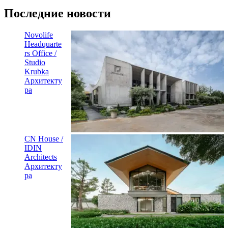
Последние новости
Novolife
Headquarte
rs Office /
Studio
Krubka
Архитекту
ра
CN House /
IDIN
Architects
Архитекту
ра