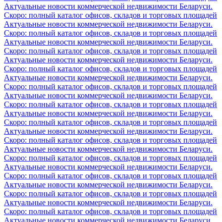
Актуальные новости коммерческой недвижимости Беларуси.
Скоро: полный каталог офисов, складов и торговых площадей
Актуальные новости коммерческой недвижимости Беларуси.
Скоро: полный каталог офисов, складов и торговых площадей
Актуальные новости коммерческой недвижимости Беларуси.
Скоро: полный каталог офисов, складов и торговых площадей
Актуальные новости коммерческой недвижимости Беларуси.
Скоро: полный каталог офисов, складов и торговых площадей
Актуальные новости коммерческой недвижимости Беларуси.
Скоро: полный каталог офисов, складов и торговых площадей
Актуальные новости коммерческой недвижимости Беларуси.
Скоро: полный каталог офисов, складов и торговых площадей
Актуальные новости коммерческой недвижимости Беларуси.
Скоро: полный каталог офисов, складов и торговых площадей
Актуальные новости коммерческой недвижимости Беларуси.
Скоро: полный каталог офисов, складов и торговых площадей
Актуальные новости коммерческой недвижимости Беларуси.
Скоро: полный каталог офисов, складов и торговых площадей
Актуальные новости коммерческой недвижимости Беларуси.
Скоро: полный каталог офисов, складов и торговых площадей
Актуальные новости коммерческой недвижимости Беларуси.
Скоро: полный каталог офисов, складов и торговых площадей
Актуальные новости коммерческой недвижимости Беларуси.
Скоро: полный каталог офисов, складов и торговых площадей
Актуальные новости коммерческой недвижимости Беларуси.