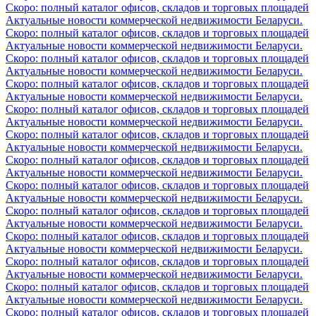
Скоро: полный каталог офисов, складов и торговых площадей
Актуальные новости коммерческой недвижимости Беларуси.
Скоро: полный каталог офисов, складов и торговых площадей
Актуальные новости коммерческой недвижимости Беларуси.
Скоро: полный каталог офисов, складов и торговых площадей
Актуальные новости коммерческой недвижимости Беларуси.
Скоро: полный каталог офисов, складов и торговых площадей
Актуальные новости коммерческой недвижимости Беларуси.
Скоро: полный каталог офисов, складов и торговых площадей
Актуальные новости коммерческой недвижимости Беларуси.
Скоро: полный каталог офисов, складов и торговых площадей
Актуальные новости коммерческой недвижимости Беларуси.
Скоро: полный каталог офисов, складов и торговых площадей
Актуальные новости коммерческой недвижимости Беларуси.
Скоро: полный каталог офисов, складов и торговых площадей
Актуальные новости коммерческой недвижимости Беларуси.
Скоро: полный каталог офисов, складов и торговых площадей
Актуальные новости коммерческой недвижимости Беларуси.
Скоро: полный каталог офисов, складов и торговых площадей
Актуальные новости коммерческой недвижимости Беларуси.
Скоро: полный каталог офисов, складов и торговых площадей
Актуальные новости коммерческой недвижимости Беларуси.
Скоро: полный каталог офисов, складов и торговых площадей
Актуальные новости коммерческой недвижимости Беларуси.
Скоро: полный каталог офисов, складов и торговых площадей