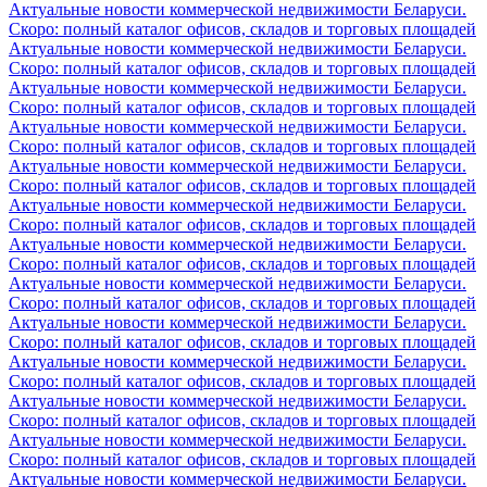
Актуальные новости коммерческой недвижимости Беларуси.
Скоро: полный каталог офисов, складов и торговых площадей
Актуальные новости коммерческой недвижимости Беларуси.
Скоро: полный каталог офисов, складов и торговых площадей
Актуальные новости коммерческой недвижимости Беларуси.
Скоро: полный каталог офисов, складов и торговых площадей
Актуальные новости коммерческой недвижимости Беларуси.
Скоро: полный каталог офисов, складов и торговых площадей
Актуальные новости коммерческой недвижимости Беларуси.
Скоро: полный каталог офисов, складов и торговых площадей
Актуальные новости коммерческой недвижимости Беларуси.
Скоро: полный каталог офисов, складов и торговых площадей
Актуальные новости коммерческой недвижимости Беларуси.
Скоро: полный каталог офисов, складов и торговых площадей
Актуальные новости коммерческой недвижимости Беларуси.
Скоро: полный каталог офисов, складов и торговых площадей
Актуальные новости коммерческой недвижимости Беларуси.
Скоро: полный каталог офисов, складов и торговых площадей
Актуальные новости коммерческой недвижимости Беларуси.
Скоро: полный каталог офисов, складов и торговых площадей
Актуальные новости коммерческой недвижимости Беларуси.
Скоро: полный каталог офисов, складов и торговых площадей
Актуальные новости коммерческой недвижимости Беларуси.
Скоро: полный каталог офисов, складов и торговых площадей
Актуальные новости коммерческой недвижимости Беларуси.