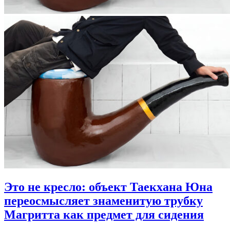
Это не кресло: объект Таекхана Юна
переосмысляет знаменитую трубку
Магритта как предмет для сидения