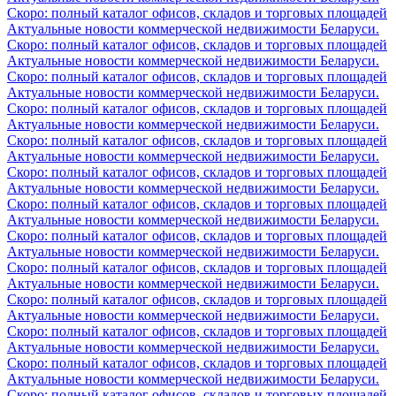
Скоро: полный каталог офисов, складов и торговых площадей
Актуальные новости коммерческой недвижимости Беларуси.
Скоро: полный каталог офисов, складов и торговых площадей
Актуальные новости коммерческой недвижимости Беларуси.
Скоро: полный каталог офисов, складов и торговых площадей
Актуальные новости коммерческой недвижимости Беларуси.
Скоро: полный каталог офисов, складов и торговых площадей
Актуальные новости коммерческой недвижимости Беларуси.
Скоро: полный каталог офисов, складов и торговых площадей
Актуальные новости коммерческой недвижимости Беларуси.
Скоро: полный каталог офисов, складов и торговых площадей
Актуальные новости коммерческой недвижимости Беларуси.
Скоро: полный каталог офисов, складов и торговых площадей
Актуальные новости коммерческой недвижимости Беларуси.
Скоро: полный каталог офисов, складов и торговых площадей
Актуальные новости коммерческой недвижимости Беларуси.
Скоро: полный каталог офисов, складов и торговых площадей
Актуальные новости коммерческой недвижимости Беларуси.
Скоро: полный каталог офисов, складов и торговых площадей
Актуальные новости коммерческой недвижимости Беларуси.
Скоро: полный каталог офисов, складов и торговых площадей
Актуальные новости коммерческой недвижимости Беларуси.
Скоро: полный каталог офисов, складов и торговых площадей
Актуальные новости коммерческой недвижимости Беларуси.
Скоро: полный каталог офисов, складов и торговых площадей