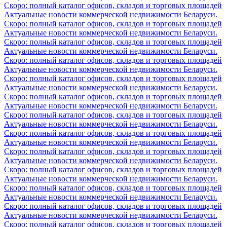
Скоро: полный каталог офисов, складов и торговых площадей
Актуальные новости коммерческой недвижимости Беларуси.
Скоро: полный каталог офисов, складов и торговых площадей
Актуальные новости коммерческой недвижимости Беларуси.
Скоро: полный каталог офисов, складов и торговых площадей
Актуальные новости коммерческой недвижимости Беларуси.
Скоро: полный каталог офисов, складов и торговых площадей
Актуальные новости коммерческой недвижимости Беларуси.
Скоро: полный каталог офисов, складов и торговых площадей
Актуальные новости коммерческой недвижимости Беларуси.
Скоро: полный каталог офисов, складов и торговых площадей
Актуальные новости коммерческой недвижимости Беларуси.
Скоро: полный каталог офисов, складов и торговых площадей
Актуальные новости коммерческой недвижимости Беларуси.
Скоро: полный каталог офисов, складов и торговых площадей
Актуальные новости коммерческой недвижимости Беларуси.
Скоро: полный каталог офисов, складов и торговых площадей
Актуальные новости коммерческой недвижимости Беларуси.
Скоро: полный каталог офисов, складов и торговых площадей
Актуальные новости коммерческой недвижимости Беларуси.
Скоро: полный каталог офисов, складов и торговых площадей
Актуальные новости коммерческой недвижимости Беларуси.
Скоро: полный каталог офисов, складов и торговых площадей
Актуальные новости коммерческой недвижимости Беларуси.
Скоро: полный каталог офисов, складов и торговых площадей