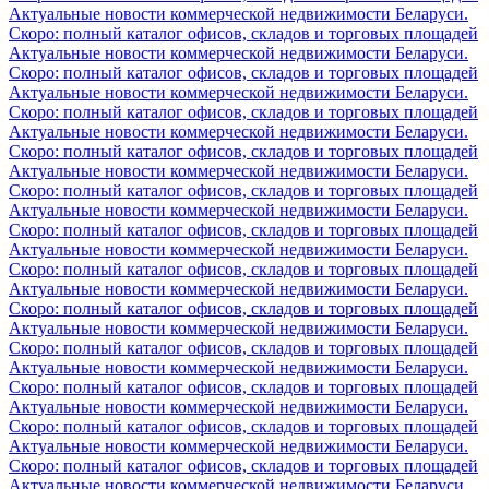
Актуальные новости коммерческой недвижимости Беларуси.
Скоро: полный каталог офисов, складов и торговых площадей
Актуальные новости коммерческой недвижимости Беларуси.
Скоро: полный каталог офисов, складов и торговых площадей
Актуальные новости коммерческой недвижимости Беларуси.
Скоро: полный каталог офисов, складов и торговых площадей
Актуальные новости коммерческой недвижимости Беларуси.
Скоро: полный каталог офисов, складов и торговых площадей
Актуальные новости коммерческой недвижимости Беларуси.
Скоро: полный каталог офисов, складов и торговых площадей
Актуальные новости коммерческой недвижимости Беларуси.
Скоро: полный каталог офисов, складов и торговых площадей
Актуальные новости коммерческой недвижимости Беларуси.
Скоро: полный каталог офисов, складов и торговых площадей
Актуальные новости коммерческой недвижимости Беларуси.
Скоро: полный каталог офисов, складов и торговых площадей
Актуальные новости коммерческой недвижимости Беларуси.
Скоро: полный каталог офисов, складов и торговых площадей
Актуальные новости коммерческой недвижимости Беларуси.
Скоро: полный каталог офисов, складов и торговых площадей
Актуальные новости коммерческой недвижимости Беларуси.
Скоро: полный каталог офисов, складов и торговых площадей
Актуальные новости коммерческой недвижимости Беларуси.
Скоро: полный каталог офисов, складов и торговых площадей
Актуальные новости коммерческой недвижимости Беларуси.