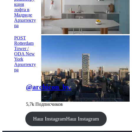
кция
лофта в
Мадриде
Архитекту
ра
POST
Rotterdam
Tower /
ODA New
York
Архитекту
ра
@archicon_by.
5,7k Подписчиков
Наш Instagram
Наш Instagram