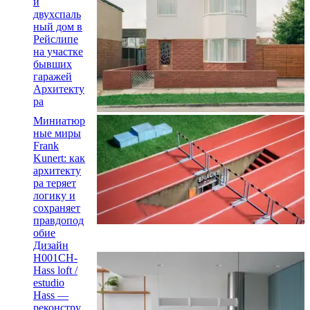
й
двухспаль
ный дом в
Рейслипе
на участке
бывших
гаражей
Архитекту
ра
Миниатюр
ные миры
Frank
Kunert: как
архитекту
ра теряет
логику и
сохраняет
правдопод
обие
Дизайн
H001CH-
Hass loft /
estudio
Hass —
реконстру