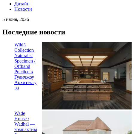
Дизайн
Новости
5 июня, 2026
Последние новости
Wild’s
Collection
Naturalist
Specimen /
Offhand
Practice в
Гуанчжоу
Архитекту
ра
Wade
House /
Wadhal —
компактны