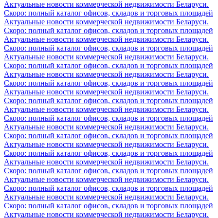
Актуальные новости коммерческой недвижимости Беларуси.
Скоро: полный каталог офисов, складов и торговых площадей
Актуальные новости коммерческой недвижимости Беларуси.
Скоро: полный каталог офисов, складов и торговых площадей
Актуальные новости коммерческой недвижимости Беларуси.
Скоро: полный каталог офисов, складов и торговых площадей
Актуальные новости коммерческой недвижимости Беларуси.
Скоро: полный каталог офисов, складов и торговых площадей
Актуальные новости коммерческой недвижимости Беларуси.
Скоро: полный каталог офисов, складов и торговых площадей
Актуальные новости коммерческой недвижимости Беларуси.
Скоро: полный каталог офисов, складов и торговых площадей
Актуальные новости коммерческой недвижимости Беларуси.
Скоро: полный каталог офисов, складов и торговых площадей
Актуальные новости коммерческой недвижимости Беларуси.
Скоро: полный каталог офисов, складов и торговых площадей
Актуальные новости коммерческой недвижимости Беларуси.
Скоро: полный каталог офисов, складов и торговых площадей
Актуальные новости коммерческой недвижимости Беларуси.
Скоро: полный каталог офисов, складов и торговых площадей
Актуальные новости коммерческой недвижимости Беларуси.
Скоро: полный каталог офисов, складов и торговых площадей
Актуальные новости коммерческой недвижимости Беларуси.
Скоро: полный каталог офисов, складов и торговых площадей
Актуальные новости коммерческой недвижимости Беларуси.