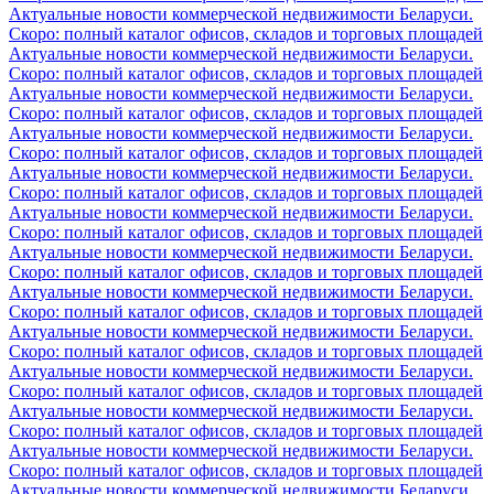
Актуальные новости коммерческой недвижимости Беларуси.
Скоро: полный каталог офисов, складов и торговых площадей
Актуальные новости коммерческой недвижимости Беларуси.
Скоро: полный каталог офисов, складов и торговых площадей
Актуальные новости коммерческой недвижимости Беларуси.
Скоро: полный каталог офисов, складов и торговых площадей
Актуальные новости коммерческой недвижимости Беларуси.
Скоро: полный каталог офисов, складов и торговых площадей
Актуальные новости коммерческой недвижимости Беларуси.
Скоро: полный каталог офисов, складов и торговых площадей
Актуальные новости коммерческой недвижимости Беларуси.
Скоро: полный каталог офисов, складов и торговых площадей
Актуальные новости коммерческой недвижимости Беларуси.
Скоро: полный каталог офисов, складов и торговых площадей
Актуальные новости коммерческой недвижимости Беларуси.
Скоро: полный каталог офисов, складов и торговых площадей
Актуальные новости коммерческой недвижимости Беларуси.
Скоро: полный каталог офисов, складов и торговых площадей
Актуальные новости коммерческой недвижимости Беларуси.
Скоро: полный каталог офисов, складов и торговых площадей
Актуальные новости коммерческой недвижимости Беларуси.
Скоро: полный каталог офисов, складов и торговых площадей
Актуальные новости коммерческой недвижимости Беларуси.
Скоро: полный каталог офисов, складов и торговых площадей
Актуальные новости коммерческой недвижимости Беларуси.