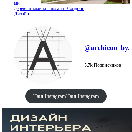
ми
деревянными крышами в Лондоне
Дизайн
@archicon_by.
5,7k Подписчиков
Наш Instagram
Наш Instagram