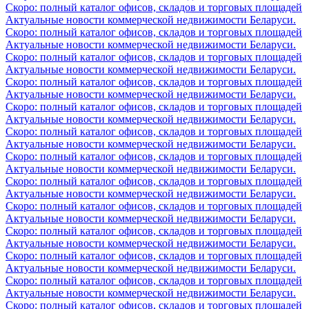
Скоро: полный каталог офисов, складов и торговых площадей
Актуальные новости коммерческой недвижимости Беларуси.
Скоро: полный каталог офисов, складов и торговых площадей
Актуальные новости коммерческой недвижимости Беларуси.
Скоро: полный каталог офисов, складов и торговых площадей
Актуальные новости коммерческой недвижимости Беларуси.
Скоро: полный каталог офисов, складов и торговых площадей
Актуальные новости коммерческой недвижимости Беларуси.
Скоро: полный каталог офисов, складов и торговых площадей
Актуальные новости коммерческой недвижимости Беларуси.
Скоро: полный каталог офисов, складов и торговых площадей
Актуальные новости коммерческой недвижимости Беларуси.
Скоро: полный каталог офисов, складов и торговых площадей
Актуальные новости коммерческой недвижимости Беларуси.
Скоро: полный каталог офисов, складов и торговых площадей
Актуальные новости коммерческой недвижимости Беларуси.
Скоро: полный каталог офисов, складов и торговых площадей
Актуальные новости коммерческой недвижимости Беларуси.
Скоро: полный каталог офисов, складов и торговых площадей
Актуальные новости коммерческой недвижимости Беларуси.
Скоро: полный каталог офисов, складов и торговых площадей
Актуальные новости коммерческой недвижимости Беларуси.
Скоро: полный каталог офисов, складов и торговых площадей
Актуальные новости коммерческой недвижимости Беларуси.
Скоро: полный каталог офисов, складов и торговых площадей