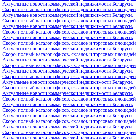
Актуальные новости коммерческой недвижимости Беларуси.
Скоро: полный каталог офисов, складов и торговых площадей
Актуальные новости коммерческой недвижимости Беларуси.
Скоро: полный каталог офисов, складов и торговых площадей
Актуальные новости коммерческой недвижимости Беларуси.
Скоро: полный каталог офисов, складов и торговых площадей
Актуальные новости коммерческой недвижимости Беларуси.
Скоро: полный каталог офисов, складов и торговых площадей
Актуальные новости коммерческой недвижимости Беларуси.
Скоро: полный каталог офисов, складов и торговых площадей
Актуальные новости коммерческой недвижимости Беларуси.
Скоро: полный каталог офисов, складов и торговых площадей
Актуальные новости коммерческой недвижимости Беларуси.
Скоро: полный каталог офисов, складов и торговых площадей
Актуальные новости коммерческой недвижимости Беларуси.
Скоро: полный каталог офисов, складов и торговых площадей
Актуальные новости коммерческой недвижимости Беларуси.
Скоро: полный каталог офисов, складов и торговых площадей
Актуальные новости коммерческой недвижимости Беларуси.
Скоро: полный каталог офисов, складов и торговых площадей
Актуальные новости коммерческой недвижимости Беларуси.
Скоро: полный каталог офисов, складов и торговых площадей
Актуальные новости коммерческой недвижимости Беларуси.
Скоро: полный каталог офисов, складов и торговых площадей
Актуальные новости коммерческой недвижимости Беларуси.