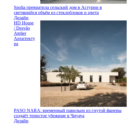
Spolia превратила сельский дом в Астурии в
светящийся объём из стеклоблоков и цвета
Дизайн
HD House
/ Desvão
Atelier
Архитекту
ра
PASO NARA: временный павильон из гнутой фанеры
создаёт тенистое убежище в Чиуауа
Дизайн