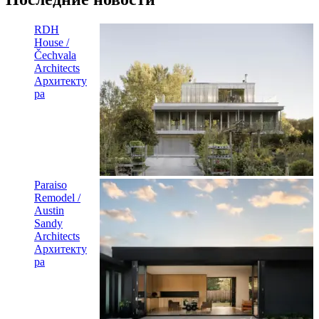
RDH
House /
Čechvala
Architects
Архитекту
ра
Paraiso
Remodel /
Austin
Sandy
Architects
Архитекту
ра