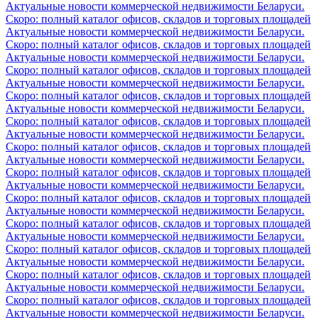
Актуальные новости коммерческой недвижимости Беларуси.
Скоро: полный каталог офисов, складов и торговых площадей
Актуальные новости коммерческой недвижимости Беларуси.
Скоро: полный каталог офисов, складов и торговых площадей
Актуальные новости коммерческой недвижимости Беларуси.
Скоро: полный каталог офисов, складов и торговых площадей
Актуальные новости коммерческой недвижимости Беларуси.
Скоро: полный каталог офисов, складов и торговых площадей
Актуальные новости коммерческой недвижимости Беларуси.
Скоро: полный каталог офисов, складов и торговых площадей
Актуальные новости коммерческой недвижимости Беларуси.
Скоро: полный каталог офисов, складов и торговых площадей
Актуальные новости коммерческой недвижимости Беларуси.
Скоро: полный каталог офисов, складов и торговых площадей
Актуальные новости коммерческой недвижимости Беларуси.
Скоро: полный каталог офисов, складов и торговых площадей
Актуальные новости коммерческой недвижимости Беларуси.
Скоро: полный каталог офисов, складов и торговых площадей
Актуальные новости коммерческой недвижимости Беларуси.
Скоро: полный каталог офисов, складов и торговых площадей
Актуальные новости коммерческой недвижимости Беларуси.
Скоро: полный каталог офисов, складов и торговых площадей
Актуальные новости коммерческой недвижимости Беларуси.
Скоро: полный каталог офисов, складов и торговых площадей
Актуальные новости коммерческой недвижимости Беларуси.