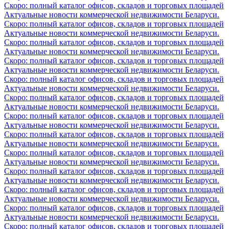
Скоро: полный каталог офисов, складов и торговых площадей
Актуальные новости коммерческой недвижимости Беларуси.
Скоро: полный каталог офисов, складов и торговых площадей
Актуальные новости коммерческой недвижимости Беларуси.
Скоро: полный каталог офисов, складов и торговых площадей
Актуальные новости коммерческой недвижимости Беларуси.
Скоро: полный каталог офисов, складов и торговых площадей
Актуальные новости коммерческой недвижимости Беларуси.
Скоро: полный каталог офисов, складов и торговых площадей
Актуальные новости коммерческой недвижимости Беларуси.
Скоро: полный каталог офисов, складов и торговых площадей
Актуальные новости коммерческой недвижимости Беларуси.
Скоро: полный каталог офисов, складов и торговых площадей
Актуальные новости коммерческой недвижимости Беларуси.
Скоро: полный каталог офисов, складов и торговых площадей
Актуальные новости коммерческой недвижимости Беларуси.
Скоро: полный каталог офисов, складов и торговых площадей
Актуальные новости коммерческой недвижимости Беларуси.
Скоро: полный каталог офисов, складов и торговых площадей
Актуальные новости коммерческой недвижимости Беларуси.
Скоро: полный каталог офисов, складов и торговых площадей
Актуальные новости коммерческой недвижимости Беларуси.
Скоро: полный каталог офисов, складов и торговых площадей
Актуальные новости коммерческой недвижимости Беларуси.
Скоро: полный каталог офисов, складов и торговых площадей