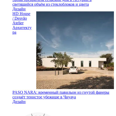
светящийся объём из стеклоблоков и цвета
Дизайн
HD House
/ Desvão
Atelier
Архитекту
ра
PASO NARA: временный павильон из гнутой фанеры
создаёт тенистое убежище в Чиуауа
Дизайн