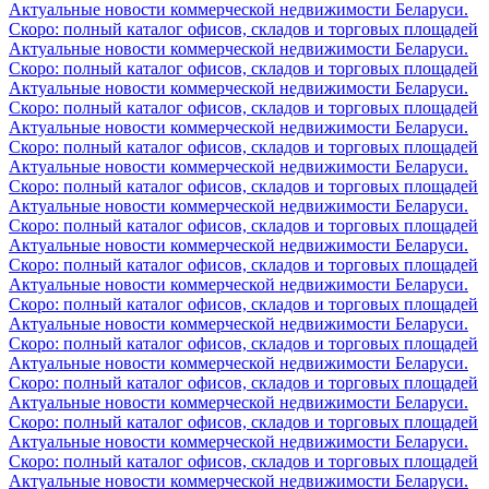
Актуальные новости коммерческой недвижимости Беларуси.
Скоро: полный каталог офисов, складов и торговых площадей
Актуальные новости коммерческой недвижимости Беларуси.
Скоро: полный каталог офисов, складов и торговых площадей
Актуальные новости коммерческой недвижимости Беларуси.
Скоро: полный каталог офисов, складов и торговых площадей
Актуальные новости коммерческой недвижимости Беларуси.
Скоро: полный каталог офисов, складов и торговых площадей
Актуальные новости коммерческой недвижимости Беларуси.
Скоро: полный каталог офисов, складов и торговых площадей
Актуальные новости коммерческой недвижимости Беларуси.
Скоро: полный каталог офисов, складов и торговых площадей
Актуальные новости коммерческой недвижимости Беларуси.
Скоро: полный каталог офисов, складов и торговых площадей
Актуальные новости коммерческой недвижимости Беларуси.
Скоро: полный каталог офисов, складов и торговых площадей
Актуальные новости коммерческой недвижимости Беларуси.
Скоро: полный каталог офисов, складов и торговых площадей
Актуальные новости коммерческой недвижимости Беларуси.
Скоро: полный каталог офисов, складов и торговых площадей
Актуальные новости коммерческой недвижимости Беларуси.
Скоро: полный каталог офисов, складов и торговых площадей
Актуальные новости коммерческой недвижимости Беларуси.
Скоро: полный каталог офисов, складов и торговых площадей
Актуальные новости коммерческой недвижимости Беларуси.