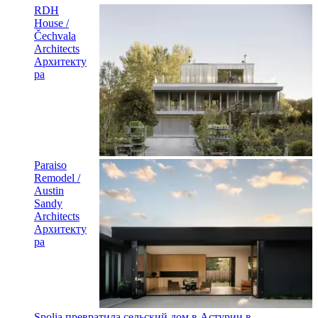
RDH
House /
Čechvala
Architects
Архитекту
ра
Paraiso
Remodel /
Austin
Sandy
Architects
Архитекту
ра
Spolia превратила сельский дом в Астурии в