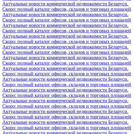
Актуальные новости коммерческой недвижимости Беларуси.
Скоро: полный каталог офисов, складов и торговых площадей
Актуальные новости коммерческой недвижимости Беларуси.
Скоро: полный каталог офисов, складов и торговых площадей
Актуальные новости коммерческой недвижимости Беларуси.
Скоро: полный каталог офисов, складов и торговых площадей
Актуальные новости коммерческой недвижимости Беларуси.
Скоро: полный каталог офисов, складов и торговых площадей
Актуальные новости коммерческой недвижимости Беларуси.
Скоро: полный каталог офисов, складов и торговых площадей
Актуальные новости коммерческой недвижимости Беларуси.
Скоро: полный каталог офисов, складов и торговых площадей
Актуальные новости коммерческой недвижимости Беларуси.
Скоро: полный каталог офисов, складов и торговых площадей
Актуальные новости коммерческой недвижимости Беларуси.
Скоро: полный каталог офисов, складов и торговых площадей
Актуальные новости коммерческой недвижимости Беларуси.
Скоро: полный каталог офисов, складов и торговых площадей
Актуальные новости коммерческой недвижимости Беларуси.
Скоро: полный каталог офисов, складов и торговых площадей
Актуальные новости коммерческой недвижимости Беларуси.
Скоро: полный каталог офисов, складов и торговых площадей
Актуальные новости коммерческой недвижимости Беларуси.
Скоро: полный каталог офисов, складов и торговых площадей
Актуальные новости коммерческой недвижимости Беларуси.