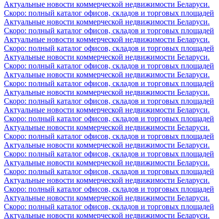
Актуальные новости коммерческой недвижимости Беларуси.
Скоро: полный каталог офисов, складов и торговых площадей
Актуальные новости коммерческой недвижимости Беларуси.
Скоро: полный каталог офисов, складов и торговых площадей
Актуальные новости коммерческой недвижимости Беларуси.
Скоро: полный каталог офисов, складов и торговых площадей
Актуальные новости коммерческой недвижимости Беларуси.
Скоро: полный каталог офисов, складов и торговых площадей
Актуальные новости коммерческой недвижимости Беларуси.
Скоро: полный каталог офисов, складов и торговых площадей
Актуальные новости коммерческой недвижимости Беларуси.
Скоро: полный каталог офисов, складов и торговых площадей
Актуальные новости коммерческой недвижимости Беларуси.
Скоро: полный каталог офисов, складов и торговых площадей
Актуальные новости коммерческой недвижимости Беларуси.
Скоро: полный каталог офисов, складов и торговых площадей
Актуальные новости коммерческой недвижимости Беларуси.
Скоро: полный каталог офисов, складов и торговых площадей
Актуальные новости коммерческой недвижимости Беларуси.
Скоро: полный каталог офисов, складов и торговых площадей
Актуальные новости коммерческой недвижимости Беларуси.
Скоро: полный каталог офисов, складов и торговых площадей
Актуальные новости коммерческой недвижимости Беларуси.
Скоро: полный каталог офисов, складов и торговых площадей
Актуальные новости коммерческой недвижимости Беларуси.