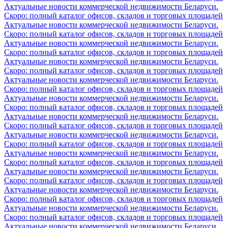
Актуальные новости коммерческой недвижимости Беларуси.
Скоро: полный каталог офисов, складов и торговых площадей
Актуальные новости коммерческой недвижимости Беларуси.
Скоро: полный каталог офисов, складов и торговых площадей
Актуальные новости коммерческой недвижимости Беларуси.
Скоро: полный каталог офисов, складов и торговых площадей
Актуальные новости коммерческой недвижимости Беларуси.
Скоро: полный каталог офисов, складов и торговых площадей
Актуальные новости коммерческой недвижимости Беларуси.
Скоро: полный каталог офисов, складов и торговых площадей
Актуальные новости коммерческой недвижимости Беларуси.
Скоро: полный каталог офисов, складов и торговых площадей
Актуальные новости коммерческой недвижимости Беларуси.
Скоро: полный каталог офисов, складов и торговых площадей
Актуальные новости коммерческой недвижимости Беларуси.
Скоро: полный каталог офисов, складов и торговых площадей
Актуальные новости коммерческой недвижимости Беларуси.
Скоро: полный каталог офисов, складов и торговых площадей
Актуальные новости коммерческой недвижимости Беларуси.
Скоро: полный каталог офисов, складов и торговых площадей
Актуальные новости коммерческой недвижимости Беларуси.
Скоро: полный каталог офисов, складов и торговых площадей
Актуальные новости коммерческой недвижимости Беларуси.
Скоро: полный каталог офисов, складов и торговых площадей
Актуальные новости коммерческой недвижимости Беларуси.