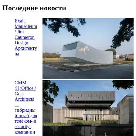
Последние новости
Exalt
Mausoleum
/ Jim
Caumeron
Design
Архитекту
ра
CMM
(H)Office /
Gets
Architects
—
гибридны
й штаб для
телеком- и
security-
компании