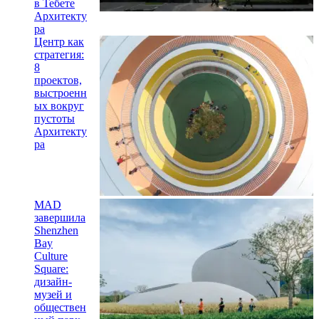
в Тебете
Архитекту
ра
Центр как
стратегия:
8
проектов,
выстроенн
ых вокруг
пустоты
Архитекту
ра
MAD
завершила
Shenzhen
Bay
Culture
Square:
дизайн-
музей и
обществен