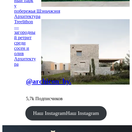
ный парк
у
побережья Шэньчжэня
Архитектура
Treelithon
—
загородны
й ретрит
среди
сосен и
олив
Архитекту
ра
@archicon_by.
5,7k Подписчиков
Наш Instagram
Наш Instagram