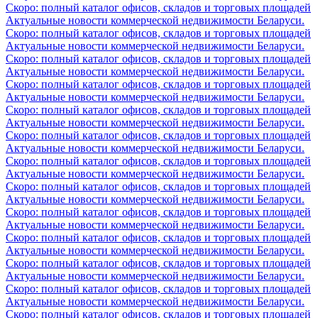
Скоро: полный каталог офисов, складов и торговых площадей
Актуальные новости коммерческой недвижимости Беларуси.
Скоро: полный каталог офисов, складов и торговых площадей
Актуальные новости коммерческой недвижимости Беларуси.
Скоро: полный каталог офисов, складов и торговых площадей
Актуальные новости коммерческой недвижимости Беларуси.
Скоро: полный каталог офисов, складов и торговых площадей
Актуальные новости коммерческой недвижимости Беларуси.
Скоро: полный каталог офисов, складов и торговых площадей
Актуальные новости коммерческой недвижимости Беларуси.
Скоро: полный каталог офисов, складов и торговых площадей
Актуальные новости коммерческой недвижимости Беларуси.
Скоро: полный каталог офисов, складов и торговых площадей
Актуальные новости коммерческой недвижимости Беларуси.
Скоро: полный каталог офисов, складов и торговых площадей
Актуальные новости коммерческой недвижимости Беларуси.
Скоро: полный каталог офисов, складов и торговых площадей
Актуальные новости коммерческой недвижимости Беларуси.
Скоро: полный каталог офисов, складов и торговых площадей
Актуальные новости коммерческой недвижимости Беларуси.
Скоро: полный каталог офисов, складов и торговых площадей
Актуальные новости коммерческой недвижимости Беларуси.
Скоро: полный каталог офисов, складов и торговых площадей
Актуальные новости коммерческой недвижимости Беларуси.
Скоро: полный каталог офисов, складов и торговых площадей