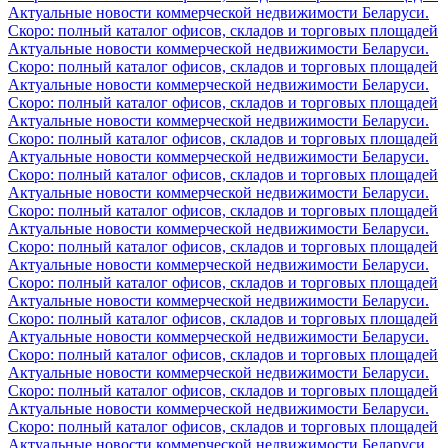
Актуальные новости коммерческой недвижимости Беларуси.
Скоро: полный каталог офисов, складов и торговых площадей
Актуальные новости коммерческой недвижимости Беларуси.
Скоро: полный каталог офисов, складов и торговых площадей
Актуальные новости коммерческой недвижимости Беларуси.
Скоро: полный каталог офисов, складов и торговых площадей
Актуальные новости коммерческой недвижимости Беларуси.
Скоро: полный каталог офисов, складов и торговых площадей
Актуальные новости коммерческой недвижимости Беларуси.
Скоро: полный каталог офисов, складов и торговых площадей
Актуальные новости коммерческой недвижимости Беларуси.
Скоро: полный каталог офисов, складов и торговых площадей
Актуальные новости коммерческой недвижимости Беларуси.
Скоро: полный каталог офисов, складов и торговых площадей
Актуальные новости коммерческой недвижимости Беларуси.
Скоро: полный каталог офисов, складов и торговых площадей
Актуальные новости коммерческой недвижимости Беларуси.
Скоро: полный каталог офисов, складов и торговых площадей
Актуальные новости коммерческой недвижимости Беларуси.
Скоро: полный каталог офисов, складов и торговых площадей
Актуальные новости коммерческой недвижимости Беларуси.
Скоро: полный каталог офисов, складов и торговых площадей
Актуальные новости коммерческой недвижимости Беларуси.
Скоро: полный каталог офисов, складов и торговых площадей
Актуальные новости коммерческой недвижимости Беларуси.