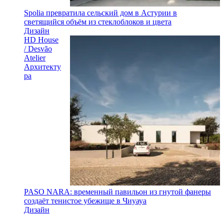
Spolia превратила сельский дом в Астурии в
светящийся объём из стеклоблоков и цвета
Дизайн
HD House
/ Desvão
Atelier
Архитекту
ра
PASO NARA: временный павильон из гнутой фанеры
создаёт тенистое убежище в Чиуауа
Дизайн