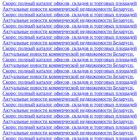
Скоро: полный каталог офисов, складов и торговых площадей
Актуальные новости коммерческой недвижимости Беларуси.
Скоро: полный каталог офисов, складов и торговых площадей
Актуальные новости коммерческой недвижимости Беларуси.
Скоро: полный каталог офисов, складов и торговых площадей
Актуальные новости коммерческой недвижимости Беларуси.
Скоро: полный каталог офисов, складов и торговых площадей
Актуальные новости коммерческой недвижимости Беларуси.
Скоро: полный каталог офисов, складов и торговых площадей
Актуальные новости коммерческой недвижимости Беларуси.
Скоро: полный каталог офисов, складов и торговых площадей
Актуальные новости коммерческой недвижимости Беларуси.
Скоро: полный каталог офисов, складов и торговых площадей
Актуальные новости коммерческой недвижимости Беларуси.
Скоро: полный каталог офисов, складов и торговых площадей
Актуальные новости коммерческой недвижимости Беларуси.
Скоро: полный каталог офисов, складов и торговых площадей
Актуальные новости коммерческой недвижимости Беларуси.
Скоро: полный каталог офисов, складов и торговых площадей
Актуальные новости коммерческой недвижимости Беларуси.
Скоро: полный каталог офисов, складов и торговых площадей
Актуальные новости коммерческой недвижимости Беларуси.
Скоро: полный каталог офисов, складов и торговых площадей
Актуальные новости коммерческой недвижимости Беларуси.
Скоро: полный каталог офисов, складов и торговых площадей