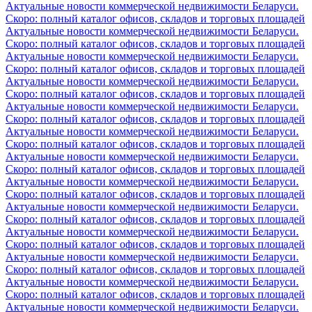
Актуальные новости коммерческой недвижимости Беларуси.
Скоро: полный каталог офисов, складов и торговых площадей
Актуальные новости коммерческой недвижимости Беларуси.
Скоро: полный каталог офисов, складов и торговых площадей
Актуальные новости коммерческой недвижимости Беларуси.
Скоро: полный каталог офисов, складов и торговых площадей
Актуальные новости коммерческой недвижимости Беларуси.
Скоро: полный каталог офисов, складов и торговых площадей
Актуальные новости коммерческой недвижимости Беларуси.
Скоро: полный каталог офисов, складов и торговых площадей
Актуальные новости коммерческой недвижимости Беларуси.
Скоро: полный каталог офисов, складов и торговых площадей
Актуальные новости коммерческой недвижимости Беларуси.
Скоро: полный каталог офисов, складов и торговых площадей
Актуальные новости коммерческой недвижимости Беларуси.
Скоро: полный каталог офисов, складов и торговых площадей
Актуальные новости коммерческой недвижимости Беларуси.
Скоро: полный каталог офисов, складов и торговых площадей
Актуальные новости коммерческой недвижимости Беларуси.
Скоро: полный каталог офисов, складов и торговых площадей
Актуальные новости коммерческой недвижимости Беларуси.
Скоро: полный каталог офисов, складов и торговых площадей
Актуальные новости коммерческой недвижимости Беларуси.
Скоро: полный каталог офисов, складов и торговых площадей
Актуальные новости коммерческой недвижимости Беларуси.