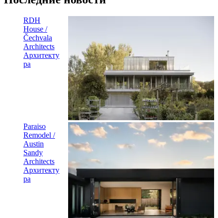
RDH
House /
Čechvala
Architects
Архитекту
ра
Paraiso
Remodel /
Austin
Sandy
Architects
Архитекту
ра