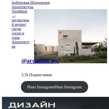
побережья Шэньчжэня
Архитектура
Treelithon
—
загородны
й ретрит
среди
сосен и
олив
Архитекту
ра
@archicon_by.
5,7k Подписчиков
Наш Instagram
Наш Instagram