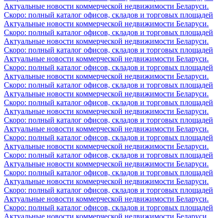
Актуальные новости коммерческой недвижимости Беларуси.
Скоро: полный каталог офисов, складов и торговых площадей
Актуальные новости коммерческой недвижимости Беларуси.
Скоро: полный каталог офисов, складов и торговых площадей
Актуальные новости коммерческой недвижимости Беларуси.
Скоро: полный каталог офисов, складов и торговых площадей
Актуальные новости коммерческой недвижимости Беларуси.
Скоро: полный каталог офисов, складов и торговых площадей
Актуальные новости коммерческой недвижимости Беларуси.
Скоро: полный каталог офисов, складов и торговых площадей
Актуальные новости коммерческой недвижимости Беларуси.
Скоро: полный каталог офисов, складов и торговых площадей
Актуальные новости коммерческой недвижимости Беларуси.
Скоро: полный каталог офисов, складов и торговых площадей
Актуальные новости коммерческой недвижимости Беларуси.
Скоро: полный каталог офисов, складов и торговых площадей
Актуальные новости коммерческой недвижимости Беларуси.
Скоро: полный каталог офисов, складов и торговых площадей
Актуальные новости коммерческой недвижимости Беларуси.
Скоро: полный каталог офисов, складов и торговых площадей
Актуальные новости коммерческой недвижимости Беларуси.
Скоро: полный каталог офисов, складов и торговых площадей
Актуальные новости коммерческой недвижимости Беларуси.
Скоро: полный каталог офисов, складов и торговых площадей
Актуальные новости коммерческой недвижимости Беларуси.