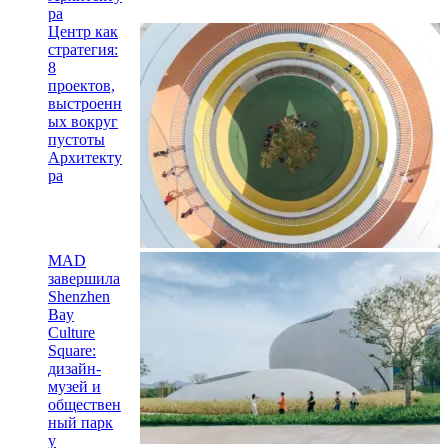
ра
Центр как
стратегия:
8
проектов,
выстроенн
ых вокруг
пустоты
Архитекту
ра
MAD
завершила
Shenzhen
Bay
Culture
Square:
дизайн-
музей и
обществен
ный парк
у