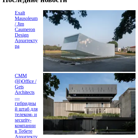
Exalt
Mausoleum
/ Jim
Caumeron
Design
Архитекту
ра
CMM
(H)Office /
Gets
Architects
—
гибридны
й штаб для
телеком- и
security-
компании
в Тебете
Архитекту