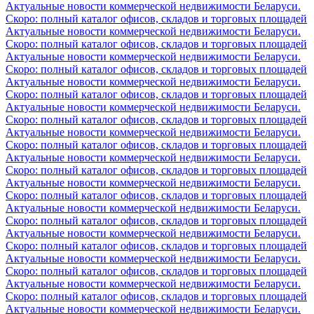
Актуальные новости коммерческой недвижимости Беларуси.
Скоро: полный каталог офисов, складов и торговых площадей
Актуальные новости коммерческой недвижимости Беларуси.
Скоро: полный каталог офисов, складов и торговых площадей
Актуальные новости коммерческой недвижимости Беларуси.
Скоро: полный каталог офисов, складов и торговых площадей
Актуальные новости коммерческой недвижимости Беларуси.
Скоро: полный каталог офисов, складов и торговых площадей
Актуальные новости коммерческой недвижимости Беларуси.
Скоро: полный каталог офисов, складов и торговых площадей
Актуальные новости коммерческой недвижимости Беларуси.
Скоро: полный каталог офисов, складов и торговых площадей
Актуальные новости коммерческой недвижимости Беларуси.
Скоро: полный каталог офисов, складов и торговых площадей
Актуальные новости коммерческой недвижимости Беларуси.
Скоро: полный каталог офисов, складов и торговых площадей
Актуальные новости коммерческой недвижимости Беларуси.
Скоро: полный каталог офисов, складов и торговых площадей
Актуальные новости коммерческой недвижимости Беларуси.
Скоро: полный каталог офисов, складов и торговых площадей
Актуальные новости коммерческой недвижимости Беларуси.
Скоро: полный каталог офисов, складов и торговых площадей
Актуальные новости коммерческой недвижимости Беларуси.
Скоро: полный каталог офисов, складов и торговых площадей
Актуальные новости коммерческой недвижимости Беларуси.