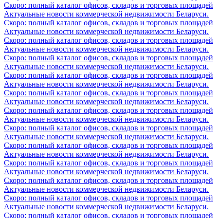
Скоро: полный каталог офисов, складов и торговых площадей
Актуальные новости коммерческой недвижимости Беларуси.
Скоро: полный каталог офисов, складов и торговых площадей
Актуальные новости коммерческой недвижимости Беларуси.
Скоро: полный каталог офисов, складов и торговых площадей
Актуальные новости коммерческой недвижимости Беларуси.
Скоро: полный каталог офисов, складов и торговых площадей
Актуальные новости коммерческой недвижимости Беларуси.
Скоро: полный каталог офисов, складов и торговых площадей
Актуальные новости коммерческой недвижимости Беларуси.
Скоро: полный каталог офисов, складов и торговых площадей
Актуальные новости коммерческой недвижимости Беларуси.
Скоро: полный каталог офисов, складов и торговых площадей
Актуальные новости коммерческой недвижимости Беларуси.
Скоро: полный каталог офисов, складов и торговых площадей
Актуальные новости коммерческой недвижимости Беларуси.
Скоро: полный каталог офисов, складов и торговых площадей
Актуальные новости коммерческой недвижимости Беларуси.
Скоро: полный каталог офисов, складов и торговых площадей
Актуальные новости коммерческой недвижимости Беларуси.
Скоро: полный каталог офисов, складов и торговых площадей
Актуальные новости коммерческой недвижимости Беларуси.
Скоро: полный каталог офисов, складов и торговых площадей
Актуальные новости коммерческой недвижимости Беларуси.
Скоро: полный каталог офисов, складов и торговых площадей