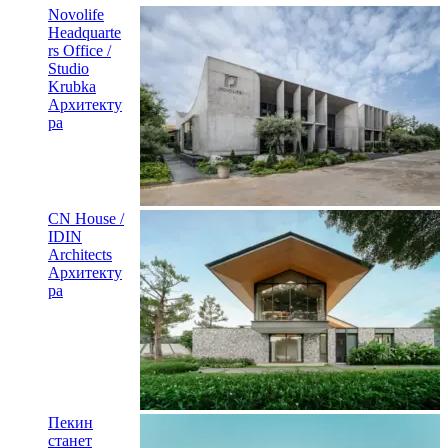
Novolife
Headquarte
rs Office /
Studio
Krubka
Архитекту
ра
CN House /
IDIN
Architects
Архитекту
ра
Пекин
станет