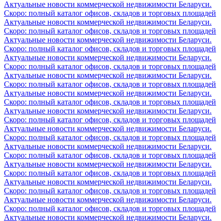
Актуальные новости коммерческой недвижимости Беларуси.
Скоро: полный каталог офисов, складов и торговых площадей
Актуальные новости коммерческой недвижимости Беларуси.
Скоро: полный каталог офисов, складов и торговых площадей
Актуальные новости коммерческой недвижимости Беларуси.
Скоро: полный каталог офисов, складов и торговых площадей
Актуальные новости коммерческой недвижимости Беларуси.
Скоро: полный каталог офисов, складов и торговых площадей
Актуальные новости коммерческой недвижимости Беларуси.
Скоро: полный каталог офисов, складов и торговых площадей
Актуальные новости коммерческой недвижимости Беларуси.
Скоро: полный каталог офисов, складов и торговых площадей
Актуальные новости коммерческой недвижимости Беларуси.
Скоро: полный каталог офисов, складов и торговых площадей
Актуальные новости коммерческой недвижимости Беларуси.
Скоро: полный каталог офисов, складов и торговых площадей
Актуальные новости коммерческой недвижимости Беларуси.
Скоро: полный каталог офисов, складов и торговых площадей
Актуальные новости коммерческой недвижимости Беларуси.
Скоро: полный каталог офисов, складов и торговых площадей
Актуальные новости коммерческой недвижимости Беларуси.
Скоро: полный каталог офисов, складов и торговых площадей
Актуальные новости коммерческой недвижимости Беларуси.
Скоро: полный каталог офисов, складов и торговых площадей
Актуальные новости коммерческой недвижимости Беларуси.