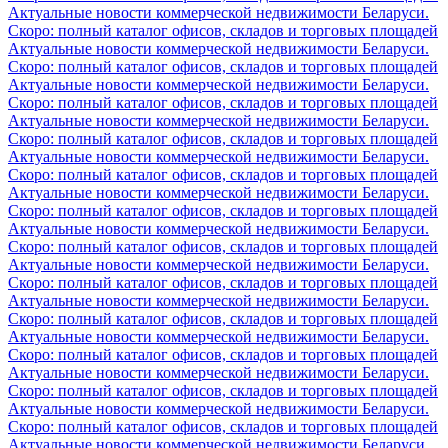
Актуальные новости коммерческой недвижимости Беларуси.
Скоро: полный каталог офисов, складов и торговых площадей
Актуальные новости коммерческой недвижимости Беларуси.
Скоро: полный каталог офисов, складов и торговых площадей
Актуальные новости коммерческой недвижимости Беларуси.
Скоро: полный каталог офисов, складов и торговых площадей
Актуальные новости коммерческой недвижимости Беларуси.
Скоро: полный каталог офисов, складов и торговых площадей
Актуальные новости коммерческой недвижимости Беларуси.
Скоро: полный каталог офисов, складов и торговых площадей
Актуальные новости коммерческой недвижимости Беларуси.
Скоро: полный каталог офисов, складов и торговых площадей
Актуальные новости коммерческой недвижимости Беларуси.
Скоро: полный каталог офисов, складов и торговых площадей
Актуальные новости коммерческой недвижимости Беларуси.
Скоро: полный каталог офисов, складов и торговых площадей
Актуальные новости коммерческой недвижимости Беларуси.
Скоро: полный каталог офисов, складов и торговых площадей
Актуальные новости коммерческой недвижимости Беларуси.
Скоро: полный каталог офисов, складов и торговых площадей
Актуальные новости коммерческой недвижимости Беларуси.
Скоро: полный каталог офисов, складов и торговых площадей
Актуальные новости коммерческой недвижимости Беларуси.
Скоро: полный каталог офисов, складов и торговых площадей
Актуальные новости коммерческой недвижимости Беларуси.