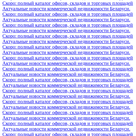
Скоро: полный каталог офисов, складов и торговых площадей
Актуальные новости коммерческой недвижимости Беларуси.
Скоро: полный каталог офисов, складов и торговых площадей
Актуальные новости коммерческой недвижимости Беларуси.
Скоро: полный каталог офисов, складов и торговых площадей
Актуальные новости коммерческой недвижимости Беларуси.
Скоро: полный каталог офисов, складов и торговых площадей
Актуальные новости коммерческой недвижимости Беларуси.
Скоро: полный каталог офисов, складов и торговых площадей
Актуальные новости коммерческой недвижимости Беларуси.
Скоро: полный каталог офисов, складов и торговых площадей
Актуальные новости коммерческой недвижимости Беларуси.
Скоро: полный каталог офисов, складов и торговых площадей
Актуальные новости коммерческой недвижимости Беларуси.
Скоро: полный каталог офисов, складов и торговых площадей
Актуальные новости коммерческой недвижимости Беларуси.
Скоро: полный каталог офисов, складов и торговых площадей
Актуальные новости коммерческой недвижимости Беларуси.
Скоро: полный каталог офисов, складов и торговых площадей
Актуальные новости коммерческой недвижимости Беларуси.
Скоро: полный каталог офисов, складов и торговых площадей
Актуальные новости коммерческой недвижимости Беларуси.
Скоро: полный каталог офисов, складов и торговых площадей
Актуальные новости коммерческой недвижимости Беларуси.
Скоро: полный каталог офисов, складов и торговых площадей