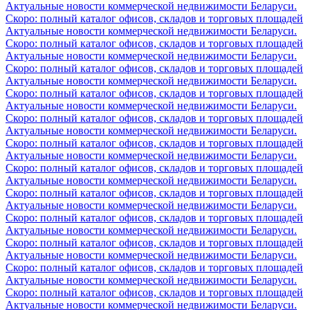
Актуальные новости коммерческой недвижимости Беларуси.
Скоро: полный каталог офисов, складов и торговых площадей
Актуальные новости коммерческой недвижимости Беларуси.
Скоро: полный каталог офисов, складов и торговых площадей
Актуальные новости коммерческой недвижимости Беларуси.
Скоро: полный каталог офисов, складов и торговых площадей
Актуальные новости коммерческой недвижимости Беларуси.
Скоро: полный каталог офисов, складов и торговых площадей
Актуальные новости коммерческой недвижимости Беларуси.
Скоро: полный каталог офисов, складов и торговых площадей
Актуальные новости коммерческой недвижимости Беларуси.
Скоро: полный каталог офисов, складов и торговых площадей
Актуальные новости коммерческой недвижимости Беларуси.
Скоро: полный каталог офисов, складов и торговых площадей
Актуальные новости коммерческой недвижимости Беларуси.
Скоро: полный каталог офисов, складов и торговых площадей
Актуальные новости коммерческой недвижимости Беларуси.
Скоро: полный каталог офисов, складов и торговых площадей
Актуальные новости коммерческой недвижимости Беларуси.
Скоро: полный каталог офисов, складов и торговых площадей
Актуальные новости коммерческой недвижимости Беларуси.
Скоро: полный каталог офисов, складов и торговых площадей
Актуальные новости коммерческой недвижимости Беларуси.
Скоро: полный каталог офисов, складов и торговых площадей
Актуальные новости коммерческой недвижимости Беларуси.