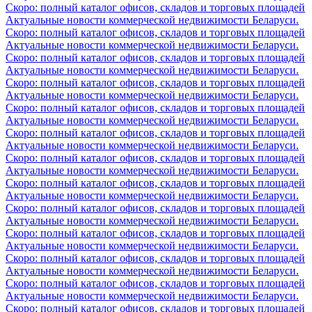
Скоро: полный каталог офисов, складов и торговых площадей
Актуальные новости коммерческой недвижимости Беларуси.
Скоро: полный каталог офисов, складов и торговых площадей
Актуальные новости коммерческой недвижимости Беларуси.
Скоро: полный каталог офисов, складов и торговых площадей
Актуальные новости коммерческой недвижимости Беларуси.
Скоро: полный каталог офисов, складов и торговых площадей
Актуальные новости коммерческой недвижимости Беларуси.
Скоро: полный каталог офисов, складов и торговых площадей
Актуальные новости коммерческой недвижимости Беларуси.
Скоро: полный каталог офисов, складов и торговых площадей
Актуальные новости коммерческой недвижимости Беларуси.
Скоро: полный каталог офисов, складов и торговых площадей
Актуальные новости коммерческой недвижимости Беларуси.
Скоро: полный каталог офисов, складов и торговых площадей
Актуальные новости коммерческой недвижимости Беларуси.
Скоро: полный каталог офисов, складов и торговых площадей
Актуальные новости коммерческой недвижимости Беларуси.
Скоро: полный каталог офисов, складов и торговых площадей
Актуальные новости коммерческой недвижимости Беларуси.
Скоро: полный каталог офисов, складов и торговых площадей
Актуальные новости коммерческой недвижимости Беларуси.
Скоро: полный каталог офисов, складов и торговых площадей
Актуальные новости коммерческой недвижимости Беларуси.
Скоро: полный каталог офисов, складов и торговых площадей