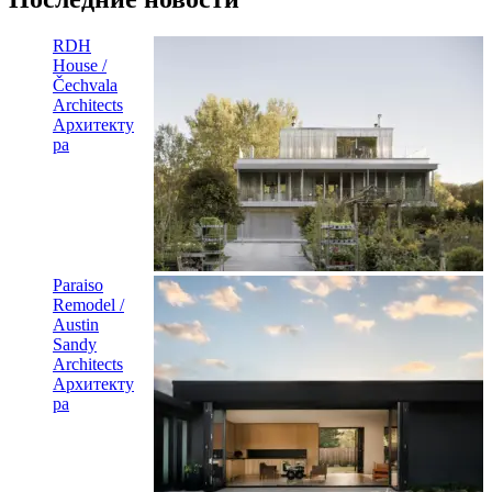
RDH
House /
Čechvala
Architects
Архитекту
ра
Paraiso
Remodel /
Austin
Sandy
Architects
Архитекту
ра