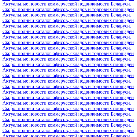
Актуальные новости коммерческой недвижимости Беларуси.
Скоро: полный каталог офисов, складов и торговых площадей
Актуальные новости коммерческой недвижимости Беларуси.
Скоро: полный каталог офисов, складов и торговых площадей
Актуальные новости коммерческой недвижимости Беларуси.
Скоро: полный каталог офисов, складов и торговых площадей
Актуальные новости коммерческой недвижимости Беларуси.
Скоро: полный каталог офисов, складов и торговых площадей
Актуальные новости коммерческой недвижимости Беларуси.
Скоро: полный каталог офисов, складов и торговых площадей
Актуальные новости коммерческой недвижимости Беларуси.
Скоро: полный каталог офисов, складов и торговых площадей
Актуальные новости коммерческой недвижимости Беларуси.
Скоро: полный каталог офисов, складов и торговых площадей
Актуальные новости коммерческой недвижимости Беларуси.
Скоро: полный каталог офисов, складов и торговых площадей
Актуальные новости коммерческой недвижимости Беларуси.
Скоро: полный каталог офисов, складов и торговых площадей
Актуальные новости коммерческой недвижимости Беларуси.
Скоро: полный каталог офисов, складов и торговых площадей
Актуальные новости коммерческой недвижимости Беларуси.
Скоро: полный каталог офисов, складов и торговых площадей
Актуальные новости коммерческой недвижимости Беларуси.
Скоро: полный каталог офисов, складов и торговых площадей
Актуальные новости коммерческой недвижимости Беларуси.