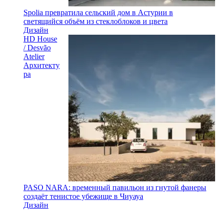
Spolia превратила сельский дом в Астурии в
светящийся объём из стеклоблоков и цвета
Дизайн
HD House
/ Desvão
Atelier
Архитекту
ра
PASO NARA: временный павильон из гнутой фанеры
создаёт тенистое убежище в Чиуауа
Дизайн