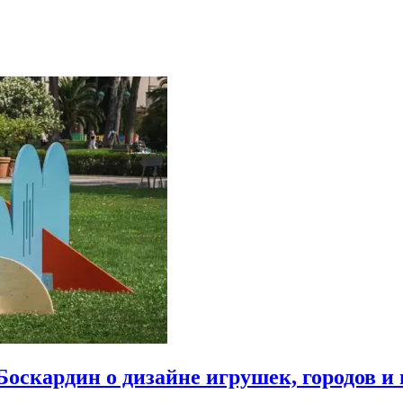
Боскардин о дизайне игрушек, городов и