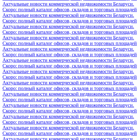
Актуальные новости коммерческой недвижимости Беларуси.
Скоро: полный каталог офисов, складов и торговых площадей
Актуальные новости коммерческой недвижимости Беларуси.
Скоро: полный каталог офисов, складов и торговых площадей
Актуальные новости коммерческой недвижимости Беларуси.
Скоро: полный каталог офисов, складов и торговых площадей
Актуальные новости коммерческой недвижимости Беларуси.
Скоро: полный каталог офисов, складов и торговых площадей
Актуальные новости коммерческой недвижимости Беларуси.
Скоро: полный каталог офисов, складов и торговых площадей
Актуальные новости коммерческой недвижимости Беларуси.
Скоро: полный каталог офисов, складов и торговых площадей
Актуальные новости коммерческой недвижимости Беларуси.
Скоро: полный каталог офисов, складов и торговых площадей
Актуальные новости коммерческой недвижимости Беларуси.
Скоро: полный каталог офисов, складов и торговых площадей
Актуальные новости коммерческой недвижимости Беларуси.
Скоро: полный каталог офисов, складов и торговых площадей
Актуальные новости коммерческой недвижимости Беларуси.
Скоро: полный каталог офисов, складов и торговых площадей
Актуальные новости коммерческой недвижимости Беларуси.
Скоро: полный каталог офисов, складов и торговых площадей
Актуальные новости коммерческой недвижимости Беларуси.
Скоро: полный каталог офисов, складов и торговых площадей
Актуальные новости коммерческой недвижимости Беларуси.