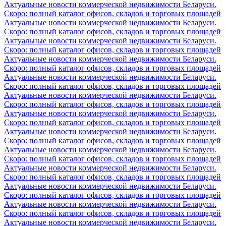
Актуальные новости коммерческой недвижимости Беларуси.
Скоро: полный каталог офисов, складов и торговых площадей
Актуальные новости коммерческой недвижимости Беларуси.
Скоро: полный каталог офисов, складов и торговых площадей
Актуальные новости коммерческой недвижимости Беларуси.
Скоро: полный каталог офисов, складов и торговых площадей
Актуальные новости коммерческой недвижимости Беларуси.
Скоро: полный каталог офисов, складов и торговых площадей
Актуальные новости коммерческой недвижимости Беларуси.
Скоро: полный каталог офисов, складов и торговых площадей
Актуальные новости коммерческой недвижимости Беларуси.
Скоро: полный каталог офисов, складов и торговых площадей
Актуальные новости коммерческой недвижимости Беларуси.
Скоро: полный каталог офисов, складов и торговых площадей
Актуальные новости коммерческой недвижимости Беларуси.
Скоро: полный каталог офисов, складов и торговых площадей
Актуальные новости коммерческой недвижимости Беларуси.
Скоро: полный каталог офисов, складов и торговых площадей
Актуальные новости коммерческой недвижимости Беларуси.
Скоро: полный каталог офисов, складов и торговых площадей
Актуальные новости коммерческой недвижимости Беларуси.
Скоро: полный каталог офисов, складов и торговых площадей
Актуальные новости коммерческой недвижимости Беларуси.
Скоро: полный каталог офисов, складов и торговых площадей
Актуальные новости коммерческой недвижимости Беларуси.