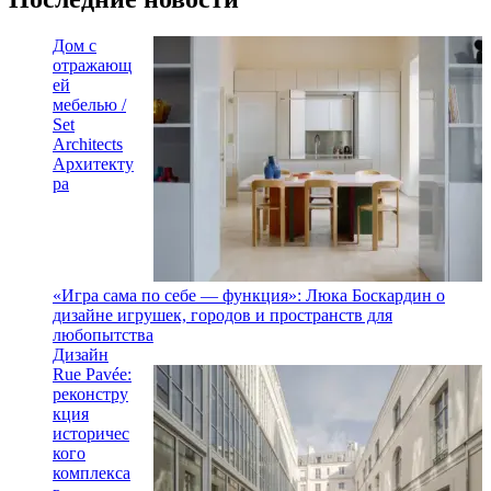
Дом с
отражающ
ей
мебелью /
Set
Architects
Архитекту
ра
«Игра сама по себе — функция»: Люка Боскардин о
дизайне игрушек, городов и пространств для
любопытства
Дизайн
Rue Pavée:
реконстру
кция
историчес
кого
комплекса