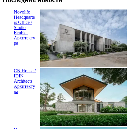
Novolife
Headquarte
rs Office /
Studio
Krubka
Архитекту
ра
CN House /
IDIN
Architects
Архитекту
ра