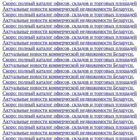
Скоро: полный каталог офисов, складов и торговых площадей
Актуальные новости коммерческой недвижимости Беларуси.
Скоро: полный каталог офисов, складов и торговых площадей
Актуальные новости коммерческой недвижимости Беларуси.
Скоро: полный каталог офисов, складов и торговых площадей
Актуальные новости коммерческой недвижимости Беларуси.
Скоро: полный каталог офисов, складов и торговых площадей
Актуальные новости коммерческой недвижимости Беларуси.
Скоро: полный каталог офисов, складов и торговых площадей
Актуальные новости коммерческой недвижимости Беларуси.
Скоро: полный каталог офисов, складов и торговых площадей
Актуальные новости коммерческой недвижимости Беларуси.
Скоро: полный каталог офисов, складов и торговых площадей
Актуальные новости коммерческой недвижимости Беларуси.
Скоро: полный каталог офисов, складов и торговых площадей
Актуальные новости коммерческой недвижимости Беларуси.
Скоро: полный каталог офисов, складов и торговых площадей
Актуальные новости коммерческой недвижимости Беларуси.
Скоро: полный каталог офисов, складов и торговых площадей
Актуальные новости коммерческой недвижимости Беларуси.
Скоро: полный каталог офисов, складов и торговых площадей
Актуальные новости коммерческой недвижимости Беларуси.
Скоро: полный каталог офисов, складов и торговых площадей
Актуальные новости коммерческой недвижимости Беларуси.
Скоро: полный каталог офисов, складов и торговых площадей