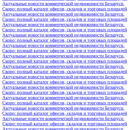
Актуальные новости коммерческой недвижимости Беларуси.
Скоро: полный каталог офисов, складов и торговых площадей
Актуальные новости коммерческой недвижимости Беларуси.
Скоро: полный каталог офисов, складов и торговых площадей
Актуальные новости коммерческой недвижимости Беларуси.
Скоро: полный каталог офисов, складов и торговых площадей
Актуальные новости коммерческой недвижимости Беларуси.
Скоро: полный каталог офисов, складов и торговых площадей
Актуальные новости коммерческой недвижимости Беларуси.
Скоро: полный каталог офисов, складов и торговых площадей
Актуальные новости коммерческой недвижимости Беларуси.
Скоро: полный каталог офисов, складов и торговых площадей
Актуальные новости коммерческой недвижимости Беларуси.
Скоро: полный каталог офисов, складов и торговых площадей
Актуальные новости коммерческой недвижимости Беларуси.
Скоро: полный каталог офисов, складов и торговых площадей
Актуальные новости коммерческой недвижимости Беларуси.
Скоро: полный каталог офисов, складов и торговых площадей
Актуальные новости коммерческой недвижимости Беларуси.
Скоро: полный каталог офисов, складов и торговых площадей
Актуальные новости коммерческой недвижимости Беларуси.
Скоро: полный каталог офисов, складов и торговых площадей
Актуальные новости коммерческой недвижимости Беларуси.
Скоро: полный каталог офисов, складов и торговых площадей
Актуальные новости коммерческой недвижимости Беларуси.