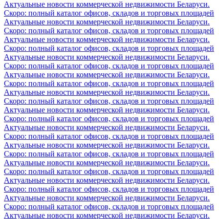
Актуальные новости коммерческой недвижимости Беларуси.
Скоро: полный каталог офисов, складов и торговых площадей
Актуальные новости коммерческой недвижимости Беларуси.
Скоро: полный каталог офисов, складов и торговых площадей
Актуальные новости коммерческой недвижимости Беларуси.
Скоро: полный каталог офисов, складов и торговых площадей
Актуальные новости коммерческой недвижимости Беларуси.
Скоро: полный каталог офисов, складов и торговых площадей
Актуальные новости коммерческой недвижимости Беларуси.
Скоро: полный каталог офисов, складов и торговых площадей
Актуальные новости коммерческой недвижимости Беларуси.
Скоро: полный каталог офисов, складов и торговых площадей
Актуальные новости коммерческой недвижимости Беларуси.
Скоро: полный каталог офисов, складов и торговых площадей
Актуальные новости коммерческой недвижимости Беларуси.
Скоро: полный каталог офисов, складов и торговых площадей
Актуальные новости коммерческой недвижимости Беларуси.
Скоро: полный каталог офисов, складов и торговых площадей
Актуальные новости коммерческой недвижимости Беларуси.
Скоро: полный каталог офисов, складов и торговых площадей
Актуальные новости коммерческой недвижимости Беларуси.
Скоро: полный каталог офисов, складов и торговых площадей
Актуальные новости коммерческой недвижимости Беларуси.
Скоро: полный каталог офисов, складов и торговых площадей
Актуальные новости коммерческой недвижимости Беларуси.