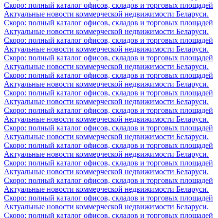
Скоро: полный каталог офисов, складов и торговых площадей
Актуальные новости коммерческой недвижимости Беларуси.
Скоро: полный каталог офисов, складов и торговых площадей
Актуальные новости коммерческой недвижимости Беларуси.
Скоро: полный каталог офисов, складов и торговых площадей
Актуальные новости коммерческой недвижимости Беларуси.
Скоро: полный каталог офисов, складов и торговых площадей
Актуальные новости коммерческой недвижимости Беларуси.
Скоро: полный каталог офисов, складов и торговых площадей
Актуальные новости коммерческой недвижимости Беларуси.
Скоро: полный каталог офисов, складов и торговых площадей
Актуальные новости коммерческой недвижимости Беларуси.
Скоро: полный каталог офисов, складов и торговых площадей
Актуальные новости коммерческой недвижимости Беларуси.
Скоро: полный каталог офисов, складов и торговых площадей
Актуальные новости коммерческой недвижимости Беларуси.
Скоро: полный каталог офисов, складов и торговых площадей
Актуальные новости коммерческой недвижимости Беларуси.
Скоро: полный каталог офисов, складов и торговых площадей
Актуальные новости коммерческой недвижимости Беларуси.
Скоро: полный каталог офисов, складов и торговых площадей
Актуальные новости коммерческой недвижимости Беларуси.
Скоро: полный каталог офисов, складов и торговых площадей
Актуальные новости коммерческой недвижимости Беларуси.
Скоро: полный каталог офисов, складов и торговых площадей