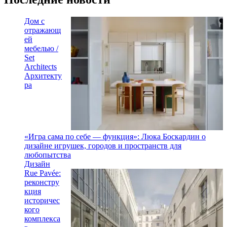
Дом с
отражающ
ей
мебелью /
Set
Architects
Архитекту
ра
«Игра сама по себе — функция»: Люка Боскардин о
дизайне игрушек, городов и пространств для
любопытства
Дизайн
Rue Pavée:
реконстру
кция
историчес
кого
комплекса