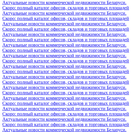
Актуальные новости коммерческой недвижимости Беларуси.
Скоро: полный каталог офисов, складов и торговых площадей
Актуальные новости коммерческой недвижимости Беларуси.
Скоро: полный каталог офисов, складов и торговых площадей
Актуальные новости коммерческой недвижимости Беларуси.
Скоро: полный каталог офисов, складов и торговых площадей
Актуальные новости коммерческой недвижимости Беларуси.
Скоро: полный каталог офисов, складов и торговых площадей
Актуальные новости коммерческой недвижимости Беларуси.
Скоро: полный каталог офисов, складов и торговых площадей
Актуальные новости коммерческой недвижимости Беларуси.
Скоро: полный каталог офисов, складов и торговых площадей
Актуальные новости коммерческой недвижимости Беларуси.
Скоро: полный каталог офисов, складов и торговых площадей
Актуальные новости коммерческой недвижимости Беларуси.
Скоро: полный каталог офисов, складов и торговых площадей
Актуальные новости коммерческой недвижимости Беларуси.
Скоро: полный каталог офисов, складов и торговых площадей
Актуальные новости коммерческой недвижимости Беларуси.
Скоро: полный каталог офисов, складов и торговых площадей
Актуальные новости коммерческой недвижимости Беларуси.
Скоро: полный каталог офисов, складов и торговых площадей
Актуальные новости коммерческой недвижимости Беларуси.
Скоро: полный каталог офисов, складов и торговых площадей
Актуальные новости коммерческой недвижимости Беларуси.