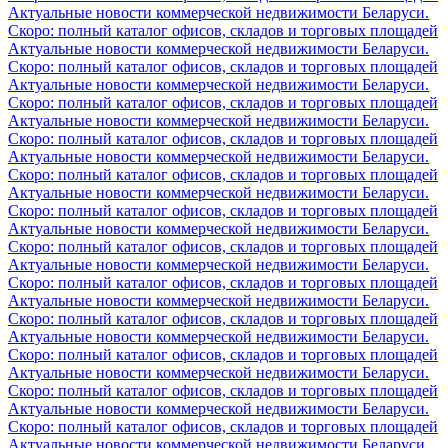
Актуальные новости коммерческой недвижимости Беларуси.
Скоро: полный каталог офисов, складов и торговых площадей
Актуальные новости коммерческой недвижимости Беларуси.
Скоро: полный каталог офисов, складов и торговых площадей
Актуальные новости коммерческой недвижимости Беларуси.
Скоро: полный каталог офисов, складов и торговых площадей
Актуальные новости коммерческой недвижимости Беларуси.
Скоро: полный каталог офисов, складов и торговых площадей
Актуальные новости коммерческой недвижимости Беларуси.
Скоро: полный каталог офисов, складов и торговых площадей
Актуальные новости коммерческой недвижимости Беларуси.
Скоро: полный каталог офисов, складов и торговых площадей
Актуальные новости коммерческой недвижимости Беларуси.
Скоро: полный каталог офисов, складов и торговых площадей
Актуальные новости коммерческой недвижимости Беларуси.
Скоро: полный каталог офисов, складов и торговых площадей
Актуальные новости коммерческой недвижимости Беларуси.
Скоро: полный каталог офисов, складов и торговых площадей
Актуальные новости коммерческой недвижимости Беларуси.
Скоро: полный каталог офисов, складов и торговых площадей
Актуальные новости коммерческой недвижимости Беларуси.
Скоро: полный каталог офисов, складов и торговых площадей
Актуальные новости коммерческой недвижимости Беларуси.
Скоро: полный каталог офисов, складов и торговых площадей
Актуальные новости коммерческой недвижимости Беларуси.