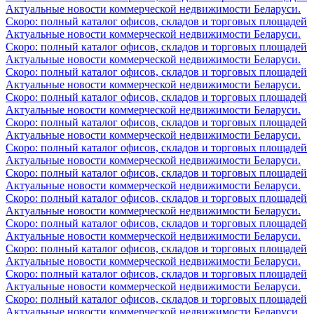
Актуальные новости коммерческой недвижимости Беларуси.
Скоро: полный каталог офисов, складов и торговых площадей
Актуальные новости коммерческой недвижимости Беларуси.
Скоро: полный каталог офисов, складов и торговых площадей
Актуальные новости коммерческой недвижимости Беларуси.
Скоро: полный каталог офисов, складов и торговых площадей
Актуальные новости коммерческой недвижимости Беларуси.
Скоро: полный каталог офисов, складов и торговых площадей
Актуальные новости коммерческой недвижимости Беларуси.
Скоро: полный каталог офисов, складов и торговых площадей
Актуальные новости коммерческой недвижимости Беларуси.
Скоро: полный каталог офисов, складов и торговых площадей
Актуальные новости коммерческой недвижимости Беларуси.
Скоро: полный каталог офисов, складов и торговых площадей
Актуальные новости коммерческой недвижимости Беларуси.
Скоро: полный каталог офисов, складов и торговых площадей
Актуальные новости коммерческой недвижимости Беларуси.
Скоро: полный каталог офисов, складов и торговых площадей
Актуальные новости коммерческой недвижимости Беларуси.
Скоро: полный каталог офисов, складов и торговых площадей
Актуальные новости коммерческой недвижимости Беларуси.
Скоро: полный каталог офисов, складов и торговых площадей
Актуальные новости коммерческой недвижимости Беларуси.
Скоро: полный каталог офисов, складов и торговых площадей
Актуальные новости коммерческой недвижимости Беларуси.