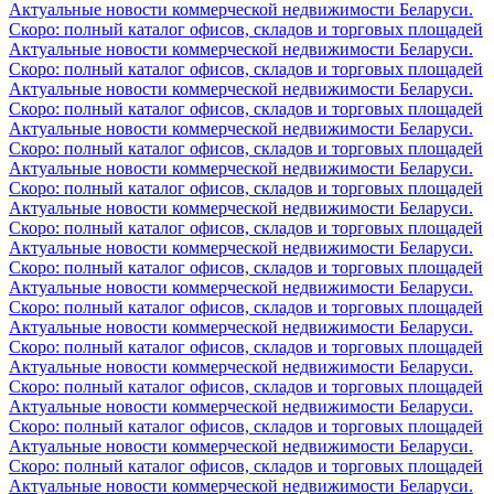
Актуальные новости коммерческой недвижимости Беларуси.
Скоро: полный каталог офисов, складов и торговых площадей
Актуальные новости коммерческой недвижимости Беларуси.
Скоро: полный каталог офисов, складов и торговых площадей
Актуальные новости коммерческой недвижимости Беларуси.
Скоро: полный каталог офисов, складов и торговых площадей
Актуальные новости коммерческой недвижимости Беларуси.
Скоро: полный каталог офисов, складов и торговых площадей
Актуальные новости коммерческой недвижимости Беларуси.
Скоро: полный каталог офисов, складов и торговых площадей
Актуальные новости коммерческой недвижимости Беларуси.
Скоро: полный каталог офисов, складов и торговых площадей
Актуальные новости коммерческой недвижимости Беларуси.
Скоро: полный каталог офисов, складов и торговых площадей
Актуальные новости коммерческой недвижимости Беларуси.
Скоро: полный каталог офисов, складов и торговых площадей
Актуальные новости коммерческой недвижимости Беларуси.
Скоро: полный каталог офисов, складов и торговых площадей
Актуальные новости коммерческой недвижимости Беларуси.
Скоро: полный каталог офисов, складов и торговых площадей
Актуальные новости коммерческой недвижимости Беларуси.
Скоро: полный каталог офисов, складов и торговых площадей
Актуальные новости коммерческой недвижимости Беларуси.
Скоро: полный каталог офисов, складов и торговых площадей
Актуальные новости коммерческой недвижимости Беларуси.