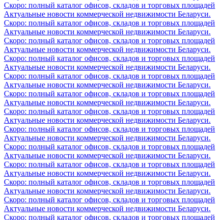
Скоро: полный каталог офисов, складов и торговых площадей
Актуальные новости коммерческой недвижимости Беларуси.
Скоро: полный каталог офисов, складов и торговых площадей
Актуальные новости коммерческой недвижимости Беларуси.
Скоро: полный каталог офисов, складов и торговых площадей
Актуальные новости коммерческой недвижимости Беларуси.
Скоро: полный каталог офисов, складов и торговых площадей
Актуальные новости коммерческой недвижимости Беларуси.
Скоро: полный каталог офисов, складов и торговых площадей
Актуальные новости коммерческой недвижимости Беларуси.
Скоро: полный каталог офисов, складов и торговых площадей
Актуальные новости коммерческой недвижимости Беларуси.
Скоро: полный каталог офисов, складов и торговых площадей
Актуальные новости коммерческой недвижимости Беларуси.
Скоро: полный каталог офисов, складов и торговых площадей
Актуальные новости коммерческой недвижимости Беларуси.
Скоро: полный каталог офисов, складов и торговых площадей
Актуальные новости коммерческой недвижимости Беларуси.
Скоро: полный каталог офисов, складов и торговых площадей
Актуальные новости коммерческой недвижимости Беларуси.
Скоро: полный каталог офисов, складов и торговых площадей
Актуальные новости коммерческой недвижимости Беларуси.
Скоро: полный каталог офисов, складов и торговых площадей
Актуальные новости коммерческой недвижимости Беларуси.
Скоро: полный каталог офисов, складов и торговых площадей