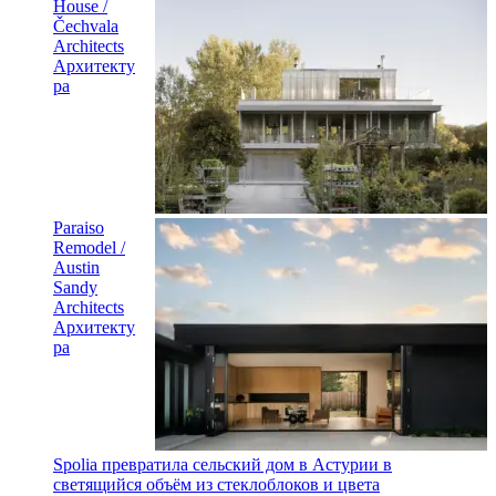
House /
Čechvala
Architects
Архитекту
ра
Paraiso
Remodel /
Austin
Sandy
Architects
Архитекту
ра
Spolia превратила сельский дом в Астурии в
светящийся объём из стеклоблоков и цвета