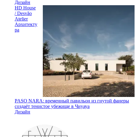
Дизайн
HD House
/ Desvão
Atelier
Архитекту
ра
PASO NARA: временный павильон из гнутой фанеры
создаёт тенистое убежище в Чиуауа
Дизайн