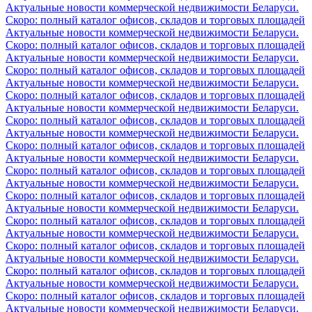
Актуальные новости коммерческой недвижимости Беларуси.
Скоро: полный каталог офисов, складов и торговых площадей
Актуальные новости коммерческой недвижимости Беларуси.
Скоро: полный каталог офисов, складов и торговых площадей
Актуальные новости коммерческой недвижимости Беларуси.
Скоро: полный каталог офисов, складов и торговых площадей
Актуальные новости коммерческой недвижимости Беларуси.
Скоро: полный каталог офисов, складов и торговых площадей
Актуальные новости коммерческой недвижимости Беларуси.
Скоро: полный каталог офисов, складов и торговых площадей
Актуальные новости коммерческой недвижимости Беларуси.
Скоро: полный каталог офисов, складов и торговых площадей
Актуальные новости коммерческой недвижимости Беларуси.
Скоро: полный каталог офисов, складов и торговых площадей
Актуальные новости коммерческой недвижимости Беларуси.
Скоро: полный каталог офисов, складов и торговых площадей
Актуальные новости коммерческой недвижимости Беларуси.
Скоро: полный каталог офисов, складов и торговых площадей
Актуальные новости коммерческой недвижимости Беларуси.
Скоро: полный каталог офисов, складов и торговых площадей
Актуальные новости коммерческой недвижимости Беларуси.
Скоро: полный каталог офисов, складов и торговых площадей
Актуальные новости коммерческой недвижимости Беларуси.
Скоро: полный каталог офисов, складов и торговых площадей
Актуальные новости коммерческой недвижимости Беларуси.