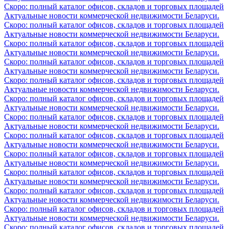
Скоро: полный каталог офисов, складов и торговых площадей
Актуальные новости коммерческой недвижимости Беларуси.
Скоро: полный каталог офисов, складов и торговых площадей
Актуальные новости коммерческой недвижимости Беларуси.
Скоро: полный каталог офисов, складов и торговых площадей
Актуальные новости коммерческой недвижимости Беларуси.
Скоро: полный каталог офисов, складов и торговых площадей
Актуальные новости коммерческой недвижимости Беларуси.
Скоро: полный каталог офисов, складов и торговых площадей
Актуальные новости коммерческой недвижимости Беларуси.
Скоро: полный каталог офисов, складов и торговых площадей
Актуальные новости коммерческой недвижимости Беларуси.
Скоро: полный каталог офисов, складов и торговых площадей
Актуальные новости коммерческой недвижимости Беларуси.
Скоро: полный каталог офисов, складов и торговых площадей
Актуальные новости коммерческой недвижимости Беларуси.
Скоро: полный каталог офисов, складов и торговых площадей
Актуальные новости коммерческой недвижимости Беларуси.
Скоро: полный каталог офисов, складов и торговых площадей
Актуальные новости коммерческой недвижимости Беларуси.
Скоро: полный каталог офисов, складов и торговых площадей
Актуальные новости коммерческой недвижимости Беларуси.
Скоро: полный каталог офисов, складов и торговых площадей
Актуальные новости коммерческой недвижимости Беларуси.
Скоро: полный каталог офисов, складов и торговых площадей