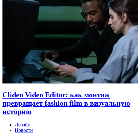
Clideo Video Editor: как монтаж
превращает fashion film в визуальную
историю
Дизайн
Новости