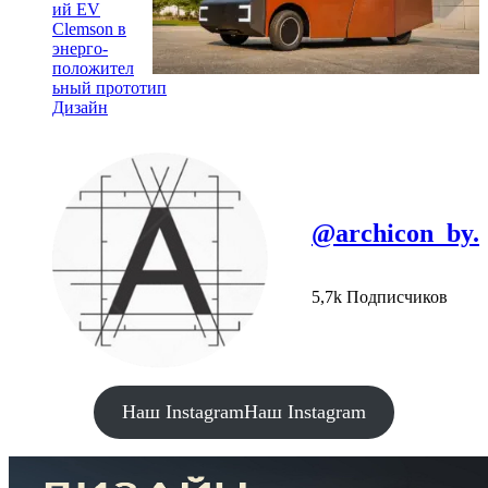
ий EV
Clemson в
энерго-
положител
ьный прототип
Дизайн
@archicon_by.
5,7k Подписчиков
Наш Instagram
Наш Instagram