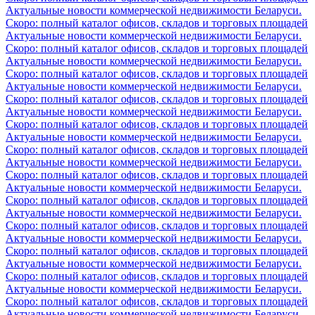
Актуальные новости коммерческой недвижимости Беларуси.
Скоро: полный каталог офисов, складов и торговых площадей
Актуальные новости коммерческой недвижимости Беларуси.
Скоро: полный каталог офисов, складов и торговых площадей
Актуальные новости коммерческой недвижимости Беларуси.
Скоро: полный каталог офисов, складов и торговых площадей
Актуальные новости коммерческой недвижимости Беларуси.
Скоро: полный каталог офисов, складов и торговых площадей
Актуальные новости коммерческой недвижимости Беларуси.
Скоро: полный каталог офисов, складов и торговых площадей
Актуальные новости коммерческой недвижимости Беларуси.
Скоро: полный каталог офисов, складов и торговых площадей
Актуальные новости коммерческой недвижимости Беларуси.
Скоро: полный каталог офисов, складов и торговых площадей
Актуальные новости коммерческой недвижимости Беларуси.
Скоро: полный каталог офисов, складов и торговых площадей
Актуальные новости коммерческой недвижимости Беларуси.
Скоро: полный каталог офисов, складов и торговых площадей
Актуальные новости коммерческой недвижимости Беларуси.
Скоро: полный каталог офисов, складов и торговых площадей
Актуальные новости коммерческой недвижимости Беларуси.
Скоро: полный каталог офисов, складов и торговых площадей
Актуальные новости коммерческой недвижимости Беларуси.
Скоро: полный каталог офисов, складов и торговых площадей
Актуальные новости коммерческой недвижимости Беларуси.