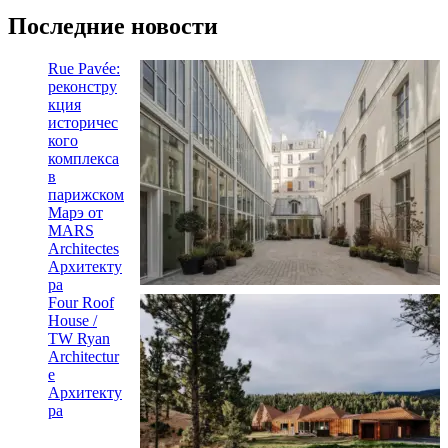
Последние новости
Rue Pavée:
реконстру
кция
историчес
кого
комплекса
в
парижском
Марэ от
MARS
Architectes
Архитекту
ра
Four Roof
House /
TW Ryan
Architectur
e
Архитекту
ра