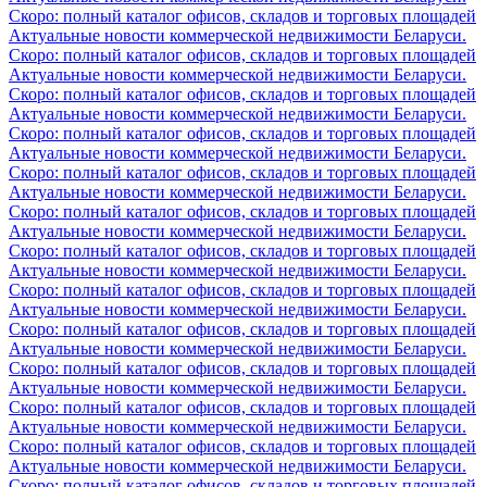
Скоро: полный каталог офисов, складов и торговых площадей
Актуальные новости коммерческой недвижимости Беларуси.
Скоро: полный каталог офисов, складов и торговых площадей
Актуальные новости коммерческой недвижимости Беларуси.
Скоро: полный каталог офисов, складов и торговых площадей
Актуальные новости коммерческой недвижимости Беларуси.
Скоро: полный каталог офисов, складов и торговых площадей
Актуальные новости коммерческой недвижимости Беларуси.
Скоро: полный каталог офисов, складов и торговых площадей
Актуальные новости коммерческой недвижимости Беларуси.
Скоро: полный каталог офисов, складов и торговых площадей
Актуальные новости коммерческой недвижимости Беларуси.
Скоро: полный каталог офисов, складов и торговых площадей
Актуальные новости коммерческой недвижимости Беларуси.
Скоро: полный каталог офисов, складов и торговых площадей
Актуальные новости коммерческой недвижимости Беларуси.
Скоро: полный каталог офисов, складов и торговых площадей
Актуальные новости коммерческой недвижимости Беларуси.
Скоро: полный каталог офисов, складов и торговых площадей
Актуальные новости коммерческой недвижимости Беларуси.
Скоро: полный каталог офисов, складов и торговых площадей
Актуальные новости коммерческой недвижимости Беларуси.
Скоро: полный каталог офисов, складов и торговых площадей
Актуальные новости коммерческой недвижимости Беларуси.
Скоро: полный каталог офисов, складов и торговых площадей