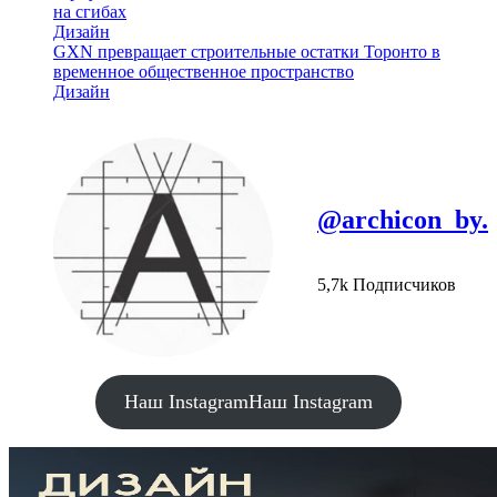
на сгибах
Дизайн
GXN превращает строительные остатки Торонто в
временное общественное пространство
Дизайн
@archicon_by.
5,7k Подписчиков
Наш Instagram
Наш Instagram