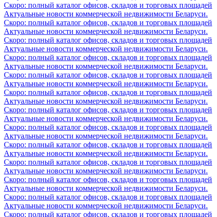
Скоро: полный каталог офисов, складов и торговых площадей
Актуальные новости коммерческой недвижимости Беларуси.
Скоро: полный каталог офисов, складов и торговых площадей
Актуальные новости коммерческой недвижимости Беларуси.
Скоро: полный каталог офисов, складов и торговых площадей
Актуальные новости коммерческой недвижимости Беларуси.
Скоро: полный каталог офисов, складов и торговых площадей
Актуальные новости коммерческой недвижимости Беларуси.
Скоро: полный каталог офисов, складов и торговых площадей
Актуальные новости коммерческой недвижимости Беларуси.
Скоро: полный каталог офисов, складов и торговых площадей
Актуальные новости коммерческой недвижимости Беларуси.
Скоро: полный каталог офисов, складов и торговых площадей
Актуальные новости коммерческой недвижимости Беларуси.
Скоро: полный каталог офисов, складов и торговых площадей
Актуальные новости коммерческой недвижимости Беларуси.
Скоро: полный каталог офисов, складов и торговых площадей
Актуальные новости коммерческой недвижимости Беларуси.
Скоро: полный каталог офисов, складов и торговых площадей
Актуальные новости коммерческой недвижимости Беларуси.
Скоро: полный каталог офисов, складов и торговых площадей
Актуальные новости коммерческой недвижимости Беларуси.
Скоро: полный каталог офисов, складов и торговых площадей
Актуальные новости коммерческой недвижимости Беларуси.
Скоро: полный каталог офисов, складов и торговых площадей