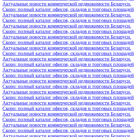
Актуальные новости коммерческой недвижимости Беларуси.
Скоро: полный каталог офисов, складов и торговых площадей
Актуальные новости коммерческой недвижимости Беларуси.
Скоро: полный каталог офисов, складов и торговых площадей
Актуальные новости коммерческой недвижимости Беларуси.
Скоро: полный каталог офисов, складов и торговых площадей
Актуальные новости коммерческой недвижимости Беларуси.
Скоро: полный каталог офисов, складов и торговых площадей
Актуальные новости коммерческой недвижимости Беларуси.
Скоро: полный каталог офисов, складов и торговых площадей
Актуальные новости коммерческой недвижимости Беларуси.
Скоро: полный каталог офисов, складов и торговых площадей
Актуальные новости коммерческой недвижимости Беларуси.
Скоро: полный каталог офисов, складов и торговых площадей
Актуальные новости коммерческой недвижимости Беларуси.
Скоро: полный каталог офисов, складов и торговых площадей
Актуальные новости коммерческой недвижимости Беларуси.
Скоро: полный каталог офисов, складов и торговых площадей
Актуальные новости коммерческой недвижимости Беларуси.
Скоро: полный каталог офисов, складов и торговых площадей
Актуальные новости коммерческой недвижимости Беларуси.
Скоро: полный каталог офисов, складов и торговых площадей
Актуальные новости коммерческой недвижимости Беларуси.
Скоро: полный каталог офисов, складов и торговых площадей
Актуальные новости коммерческой недвижимости Беларуси.