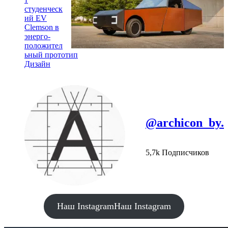
студенческ
ий EV
Clemson в
энерго-
положител
ьный прототип
Дизайн
@archicon_by.
5,7k Подписчиков
Наш Instagram
Наш Instagram