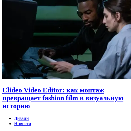
Clideo Video Editor: как монтаж
превращает fashion film в визуальную
историю
Дизайн
Новости