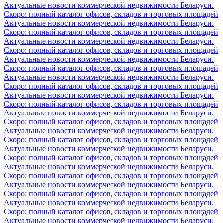
Актуальные новости коммерческой недвижимости Беларуси.
Скоро: полный каталог офисов, складов и торговых площадей
Актуальные новости коммерческой недвижимости Беларуси.
Скоро: полный каталог офисов, складов и торговых площадей
Актуальные новости коммерческой недвижимости Беларуси.
Скоро: полный каталог офисов, складов и торговых площадей
Актуальные новости коммерческой недвижимости Беларуси.
Скоро: полный каталог офисов, складов и торговых площадей
Актуальные новости коммерческой недвижимости Беларуси.
Скоро: полный каталог офисов, складов и торговых площадей
Актуальные новости коммерческой недвижимости Беларуси.
Скоро: полный каталог офисов, складов и торговых площадей
Актуальные новости коммерческой недвижимости Беларуси.
Скоро: полный каталог офисов, складов и торговых площадей
Актуальные новости коммерческой недвижимости Беларуси.
Скоро: полный каталог офисов, складов и торговых площадей
Актуальные новости коммерческой недвижимости Беларуси.
Скоро: полный каталог офисов, складов и торговых площадей
Актуальные новости коммерческой недвижимости Беларуси.
Скоро: полный каталог офисов, складов и торговых площадей
Актуальные новости коммерческой недвижимости Беларуси.
Скоро: полный каталог офисов, складов и торговых площадей
Актуальные новости коммерческой недвижимости Беларуси.
Скоро: полный каталог офисов, складов и торговых площадей
Актуальные новости коммерческой недвижимости Беларуси.