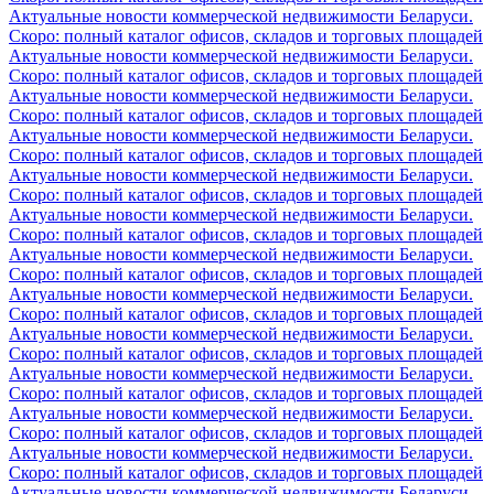
Актуальные новости коммерческой недвижимости Беларуси.
Скоро: полный каталог офисов, складов и торговых площадей
Актуальные новости коммерческой недвижимости Беларуси.
Скоро: полный каталог офисов, складов и торговых площадей
Актуальные новости коммерческой недвижимости Беларуси.
Скоро: полный каталог офисов, складов и торговых площадей
Актуальные новости коммерческой недвижимости Беларуси.
Скоро: полный каталог офисов, складов и торговых площадей
Актуальные новости коммерческой недвижимости Беларуси.
Скоро: полный каталог офисов, складов и торговых площадей
Актуальные новости коммерческой недвижимости Беларуси.
Скоро: полный каталог офисов, складов и торговых площадей
Актуальные новости коммерческой недвижимости Беларуси.
Скоро: полный каталог офисов, складов и торговых площадей
Актуальные новости коммерческой недвижимости Беларуси.
Скоро: полный каталог офисов, складов и торговых площадей
Актуальные новости коммерческой недвижимости Беларуси.
Скоро: полный каталог офисов, складов и торговых площадей
Актуальные новости коммерческой недвижимости Беларуси.
Скоро: полный каталог офисов, складов и торговых площадей
Актуальные новости коммерческой недвижимости Беларуси.
Скоро: полный каталог офисов, складов и торговых площадей
Актуальные новости коммерческой недвижимости Беларуси.
Скоро: полный каталог офисов, складов и торговых площадей
Актуальные новости коммерческой недвижимости Беларуси.