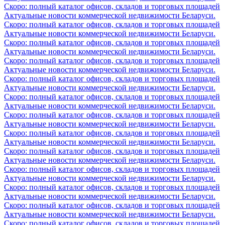
Скоро: полный каталог офисов, складов и торговых площадей
Актуальные новости коммерческой недвижимости Беларуси.
Скоро: полный каталог офисов, складов и торговых площадей
Актуальные новости коммерческой недвижимости Беларуси.
Скоро: полный каталог офисов, складов и торговых площадей
Актуальные новости коммерческой недвижимости Беларуси.
Скоро: полный каталог офисов, складов и торговых площадей
Актуальные новости коммерческой недвижимости Беларуси.
Скоро: полный каталог офисов, складов и торговых площадей
Актуальные новости коммерческой недвижимости Беларуси.
Скоро: полный каталог офисов, складов и торговых площадей
Актуальные новости коммерческой недвижимости Беларуси.
Скоро: полный каталог офисов, складов и торговых площадей
Актуальные новости коммерческой недвижимости Беларуси.
Скоро: полный каталог офисов, складов и торговых площадей
Актуальные новости коммерческой недвижимости Беларуси.
Скоро: полный каталог офисов, складов и торговых площадей
Актуальные новости коммерческой недвижимости Беларуси.
Скоро: полный каталог офисов, складов и торговых площадей
Актуальные новости коммерческой недвижимости Беларуси.
Скоро: полный каталог офисов, складов и торговых площадей
Актуальные новости коммерческой недвижимости Беларуси.
Скоро: полный каталог офисов, складов и торговых площадей
Актуальные новости коммерческой недвижимости Беларуси.
Скоро: полный каталог офисов, складов и торговых площадей