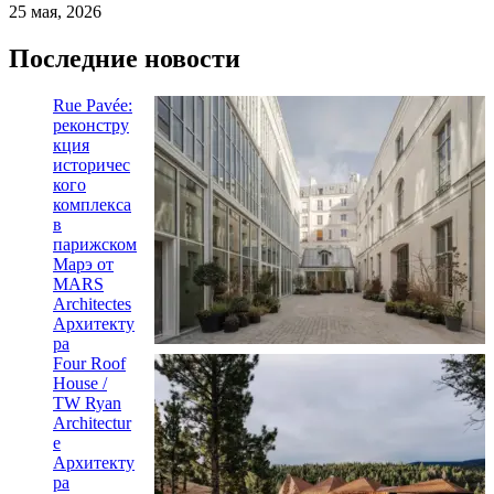
25 мая, 2026
Последние новости
Rue Pavée:
реконстру
кция
историчес
кого
комплекса
в
парижском
Марэ от
MARS
Architectes
Архитекту
ра
Four Roof
House /
TW Ryan
Architectur
e
Архитекту
ра