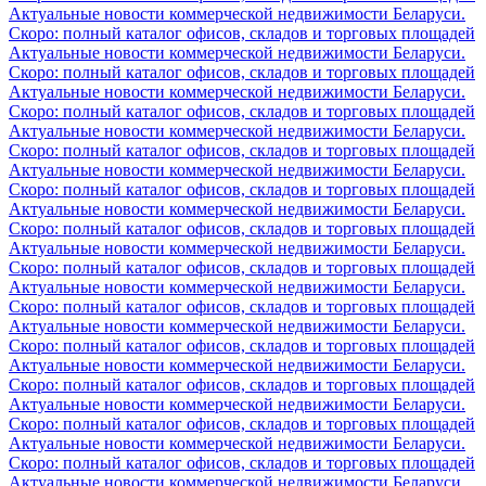
Актуальные новости коммерческой недвижимости Беларуси.
Скоро: полный каталог офисов, складов и торговых площадей
Актуальные новости коммерческой недвижимости Беларуси.
Скоро: полный каталог офисов, складов и торговых площадей
Актуальные новости коммерческой недвижимости Беларуси.
Скоро: полный каталог офисов, складов и торговых площадей
Актуальные новости коммерческой недвижимости Беларуси.
Скоро: полный каталог офисов, складов и торговых площадей
Актуальные новости коммерческой недвижимости Беларуси.
Скоро: полный каталог офисов, складов и торговых площадей
Актуальные новости коммерческой недвижимости Беларуси.
Скоро: полный каталог офисов, складов и торговых площадей
Актуальные новости коммерческой недвижимости Беларуси.
Скоро: полный каталог офисов, складов и торговых площадей
Актуальные новости коммерческой недвижимости Беларуси.
Скоро: полный каталог офисов, складов и торговых площадей
Актуальные новости коммерческой недвижимости Беларуси.
Скоро: полный каталог офисов, складов и торговых площадей
Актуальные новости коммерческой недвижимости Беларуси.
Скоро: полный каталог офисов, складов и торговых площадей
Актуальные новости коммерческой недвижимости Беларуси.
Скоро: полный каталог офисов, складов и торговых площадей
Актуальные новости коммерческой недвижимости Беларуси.
Скоро: полный каталог офисов, складов и торговых площадей
Актуальные новости коммерческой недвижимости Беларуси.