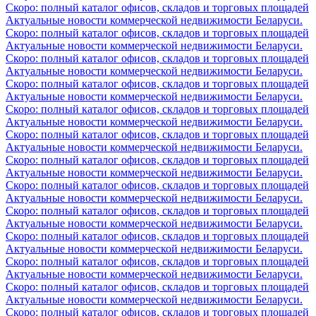
Скоро: полный каталог офисов, складов и торговых площадей
Актуальные новости коммерческой недвижимости Беларуси.
Скоро: полный каталог офисов, складов и торговых площадей
Актуальные новости коммерческой недвижимости Беларуси.
Скоро: полный каталог офисов, складов и торговых площадей
Актуальные новости коммерческой недвижимости Беларуси.
Скоро: полный каталог офисов, складов и торговых площадей
Актуальные новости коммерческой недвижимости Беларуси.
Скоро: полный каталог офисов, складов и торговых площадей
Актуальные новости коммерческой недвижимости Беларуси.
Скоро: полный каталог офисов, складов и торговых площадей
Актуальные новости коммерческой недвижимости Беларуси.
Скоро: полный каталог офисов, складов и торговых площадей
Актуальные новости коммерческой недвижимости Беларуси.
Скоро: полный каталог офисов, складов и торговых площадей
Актуальные новости коммерческой недвижимости Беларуси.
Скоро: полный каталог офисов, складов и торговых площадей
Актуальные новости коммерческой недвижимости Беларуси.
Скоро: полный каталог офисов, складов и торговых площадей
Актуальные новости коммерческой недвижимости Беларуси.
Скоро: полный каталог офисов, складов и торговых площадей
Актуальные новости коммерческой недвижимости Беларуси.
Скоро: полный каталог офисов, складов и торговых площадей
Актуальные новости коммерческой недвижимости Беларуси.
Скоро: полный каталог офисов, складов и торговых площадей