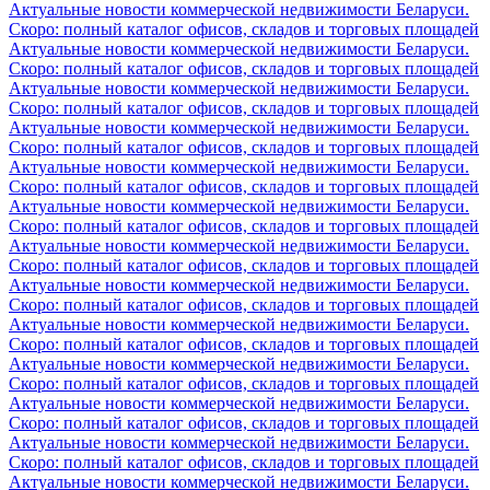
Актуальные новости коммерческой недвижимости Беларуси.
Скоро: полный каталог офисов, складов и торговых площадей
Актуальные новости коммерческой недвижимости Беларуси.
Скоро: полный каталог офисов, складов и торговых площадей
Актуальные новости коммерческой недвижимости Беларуси.
Скоро: полный каталог офисов, складов и торговых площадей
Актуальные новости коммерческой недвижимости Беларуси.
Скоро: полный каталог офисов, складов и торговых площадей
Актуальные новости коммерческой недвижимости Беларуси.
Скоро: полный каталог офисов, складов и торговых площадей
Актуальные новости коммерческой недвижимости Беларуси.
Скоро: полный каталог офисов, складов и торговых площадей
Актуальные новости коммерческой недвижимости Беларуси.
Скоро: полный каталог офисов, складов и торговых площадей
Актуальные новости коммерческой недвижимости Беларуси.
Скоро: полный каталог офисов, складов и торговых площадей
Актуальные новости коммерческой недвижимости Беларуси.
Скоро: полный каталог офисов, складов и торговых площадей
Актуальные новости коммерческой недвижимости Беларуси.
Скоро: полный каталог офисов, складов и торговых площадей
Актуальные новости коммерческой недвижимости Беларуси.
Скоро: полный каталог офисов, складов и торговых площадей
Актуальные новости коммерческой недвижимости Беларуси.
Скоро: полный каталог офисов, складов и торговых площадей
Актуальные новости коммерческой недвижимости Беларуси.