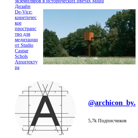
экземпляров в исторических цветах Miura
Дизайн
De-Vice:
кинетичес
кое
пространс
тво для
медитации
от Studio
Caspar
Schols
Архитекту
ра
@archicon_by.
5,7k Подписчиков