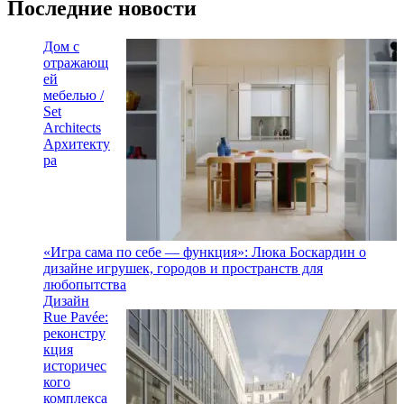
Последние новости
Дом с
отражающ
ей
мебелью /
Set
Architects
Архитекту
ра
«Игра сама по себе — функция»: Люка Боскардин о
дизайне игрушек, городов и пространств для
любопытства
Дизайн
Rue Pavée:
реконстру
кция
историчес
кого
комплекса