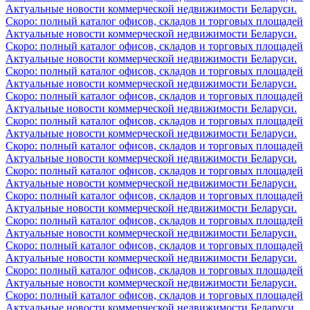
Актуальные новости коммерческой недвижимости Беларуси.
Скоро: полный каталог офисов, складов и торговых площадей
Актуальные новости коммерческой недвижимости Беларуси.
Скоро: полный каталог офисов, складов и торговых площадей
Актуальные новости коммерческой недвижимости Беларуси.
Скоро: полный каталог офисов, складов и торговых площадей
Актуальные новости коммерческой недвижимости Беларуси.
Скоро: полный каталог офисов, складов и торговых площадей
Актуальные новости коммерческой недвижимости Беларуси.
Скоро: полный каталог офисов, складов и торговых площадей
Актуальные новости коммерческой недвижимости Беларуси.
Скоро: полный каталог офисов, складов и торговых площадей
Актуальные новости коммерческой недвижимости Беларуси.
Скоро: полный каталог офисов, складов и торговых площадей
Актуальные новости коммерческой недвижимости Беларуси.
Скоро: полный каталог офисов, складов и торговых площадей
Актуальные новости коммерческой недвижимости Беларуси.
Скоро: полный каталог офисов, складов и торговых площадей
Актуальные новости коммерческой недвижимости Беларуси.
Скоро: полный каталог офисов, складов и торговых площадей
Актуальные новости коммерческой недвижимости Беларуси.
Скоро: полный каталог офисов, складов и торговых площадей
Актуальные новости коммерческой недвижимости Беларуси.
Скоро: полный каталог офисов, складов и торговых площадей
Актуальные новости коммерческой недвижимости Беларуси.