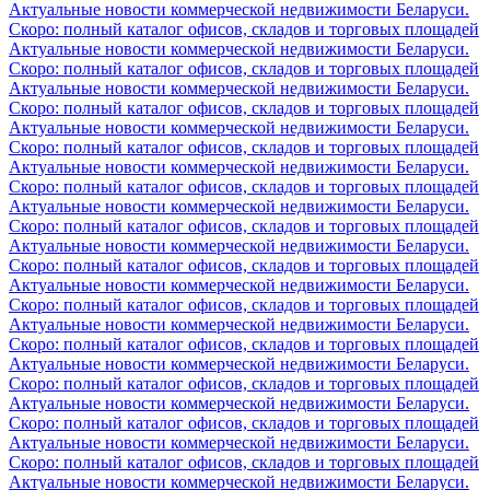
Актуальные новости коммерческой недвижимости Беларуси.
Скоро: полный каталог офисов, складов и торговых площадей
Актуальные новости коммерческой недвижимости Беларуси.
Скоро: полный каталог офисов, складов и торговых площадей
Актуальные новости коммерческой недвижимости Беларуси.
Скоро: полный каталог офисов, складов и торговых площадей
Актуальные новости коммерческой недвижимости Беларуси.
Скоро: полный каталог офисов, складов и торговых площадей
Актуальные новости коммерческой недвижимости Беларуси.
Скоро: полный каталог офисов, складов и торговых площадей
Актуальные новости коммерческой недвижимости Беларуси.
Скоро: полный каталог офисов, складов и торговых площадей
Актуальные новости коммерческой недвижимости Беларуси.
Скоро: полный каталог офисов, складов и торговых площадей
Актуальные новости коммерческой недвижимости Беларуси.
Скоро: полный каталог офисов, складов и торговых площадей
Актуальные новости коммерческой недвижимости Беларуси.
Скоро: полный каталог офисов, складов и торговых площадей
Актуальные новости коммерческой недвижимости Беларуси.
Скоро: полный каталог офисов, складов и торговых площадей
Актуальные новости коммерческой недвижимости Беларуси.
Скоро: полный каталог офисов, складов и торговых площадей
Актуальные новости коммерческой недвижимости Беларуси.
Скоро: полный каталог офисов, складов и торговых площадей
Актуальные новости коммерческой недвижимости Беларуси.