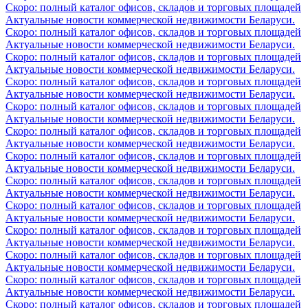
Скоро: полный каталог офисов, складов и торговых площадей
Актуальные новости коммерческой недвижимости Беларуси.
Скоро: полный каталог офисов, складов и торговых площадей
Актуальные новости коммерческой недвижимости Беларуси.
Скоро: полный каталог офисов, складов и торговых площадей
Актуальные новости коммерческой недвижимости Беларуси.
Скоро: полный каталог офисов, складов и торговых площадей
Актуальные новости коммерческой недвижимости Беларуси.
Скоро: полный каталог офисов, складов и торговых площадей
Актуальные новости коммерческой недвижимости Беларуси.
Скоро: полный каталог офисов, складов и торговых площадей
Актуальные новости коммерческой недвижимости Беларуси.
Скоро: полный каталог офисов, складов и торговых площадей
Актуальные новости коммерческой недвижимости Беларуси.
Скоро: полный каталог офисов, складов и торговых площадей
Актуальные новости коммерческой недвижимости Беларуси.
Скоро: полный каталог офисов, складов и торговых площадей
Актуальные новости коммерческой недвижимости Беларуси.
Скоро: полный каталог офисов, складов и торговых площадей
Актуальные новости коммерческой недвижимости Беларуси.
Скоро: полный каталог офисов, складов и торговых площадей
Актуальные новости коммерческой недвижимости Беларуси.
Скоро: полный каталог офисов, складов и торговых площадей
Актуальные новости коммерческой недвижимости Беларуси.
Скоро: полный каталог офисов, складов и торговых площадей