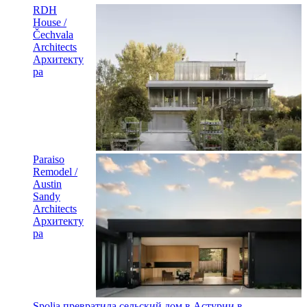
RDH
House /
Čechvala
Architects
Архитекту
ра
Paraiso
Remodel /
Austin
Sandy
Architects
Архитекту
ра
Spolia превратила сельский дом в Астурии в