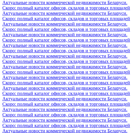
Актуальные новости коммерческой недвижимости Беларуси.
Скоро: полный каталог офисов, складов и торговых площадей
Актуальные новости коммерческой недвижимости Беларуси.
Скоро: полный каталог офисов, складов и торговых площадей
Актуальные новости коммерческой недвижимости Беларуси.
Скоро: полный каталог офисов, складов и торговых площадей
Актуальные новости коммерческой недвижимости Беларуси.
Скоро: полный каталог офисов, складов и торговых площадей
Актуальные новости коммерческой недвижимости Беларуси.
Скоро: полный каталог офисов, складов и торговых площадей
Актуальные новости коммерческой недвижимости Беларуси.
Скоро: полный каталог офисов, складов и торговых площадей
Актуальные новости коммерческой недвижимости Беларуси.
Скоро: полный каталог офисов, складов и торговых площадей
Актуальные новости коммерческой недвижимости Беларуси.
Скоро: полный каталог офисов, складов и торговых площадей
Актуальные новости коммерческой недвижимости Беларуси.
Скоро: полный каталог офисов, складов и торговых площадей
Актуальные новости коммерческой недвижимости Беларуси.
Скоро: полный каталог офисов, складов и торговых площадей
Актуальные новости коммерческой недвижимости Беларуси.
Скоро: полный каталог офисов, складов и торговых площадей
Актуальные новости коммерческой недвижимости Беларуси.
Скоро: полный каталог офисов, складов и торговых площадей
Актуальные новости коммерческой недвижимости Беларуси.