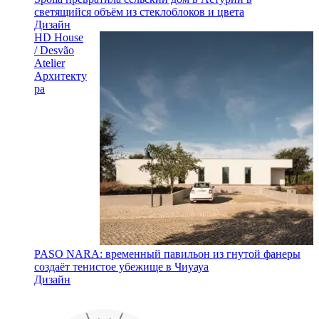
светящийся объём из стеклоблоков и цвета
Дизайн
HD House
/ Desvão
Atelier
Архитекту
ра
PASO NARA: временный павильон из гнутой фанеры
создаёт тенистое убежище в Чиуауа
Дизайн