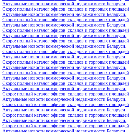
Актуальные новости коммерческой недвижимости Беларуси.
Скоро: полный каталог офисов, складов и торговых площадей
Актуальные новости коммерческой недвижимости Беларуси.
Скоро: полный каталог офисов, складов и торговых площадей
Актуальные новости коммерческой недвижимости Беларуси.
Скоро: полный каталог офисов, складов и торговых площадей
Актуальные новости коммерческой недвижимости Беларуси.
Скоро: полный каталог офисов, складов и торговых площадей
Актуальные новости коммерческой недвижимости Беларуси.
Скоро: полный каталог офисов, складов и торговых площадей
Актуальные новости коммерческой недвижимости Беларуси.
Скоро: полный каталог офисов, складов и торговых площадей
Актуальные новости коммерческой недвижимости Беларуси.
Скоро: полный каталог офисов, складов и торговых площадей
Актуальные новости коммерческой недвижимости Беларуси.
Скоро: полный каталог офисов, складов и торговых площадей
Актуальные новости коммерческой недвижимости Беларуси.
Скоро: полный каталог офисов, складов и торговых площадей
Актуальные новости коммерческой недвижимости Беларуси.
Скоро: полный каталог офисов, складов и торговых площадей
Актуальные новости коммерческой недвижимости Беларуси.
Скоро: полный каталог офисов, складов и торговых площадей
Актуальные новости коммерческой недвижимости Беларуси.
Скоро: полный каталог офисов, складов и торговых площадей
Актуальные новости коммерческой недвижимости Беларуси.