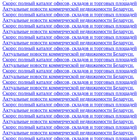
Скоро: полный каталог офисов, складов и торговых площадей
Актуальные новости коммерческой недвижимости Беларуси.
Скоро: полный каталог офисов, складов и торговых площадей
Актуальные новости коммерческой недвижимости Беларуси.
Скоро: полный каталог офисов, складов и торговых площадей
Актуальные новости коммерческой недвижимости Беларуси.
Скоро: полный каталог офисов, складов и торговых площадей
Актуальные новости коммерческой недвижимости Беларуси.
Скоро: полный каталог офисов, складов и торговых площадей
Актуальные новости коммерческой недвижимости Беларуси.
Скоро: полный каталог офисов, складов и торговых площадей
Актуальные новости коммерческой недвижимости Беларуси.
Скоро: полный каталог офисов, складов и торговых площадей
Актуальные новости коммерческой недвижимости Беларуси.
Скоро: полный каталог офисов, складов и торговых площадей
Актуальные новости коммерческой недвижимости Беларуси.
Скоро: полный каталог офисов, складов и торговых площадей
Актуальные новости коммерческой недвижимости Беларуси.
Скоро: полный каталог офисов, складов и торговых площадей
Актуальные новости коммерческой недвижимости Беларуси.
Скоро: полный каталог офисов, складов и торговых площадей
Актуальные новости коммерческой недвижимости Беларуси.
Скоро: полный каталог офисов, складов и торговых площадей
Актуальные новости коммерческой недвижимости Беларуси.
Скоро: полный каталог офисов, складов и торговых площадей