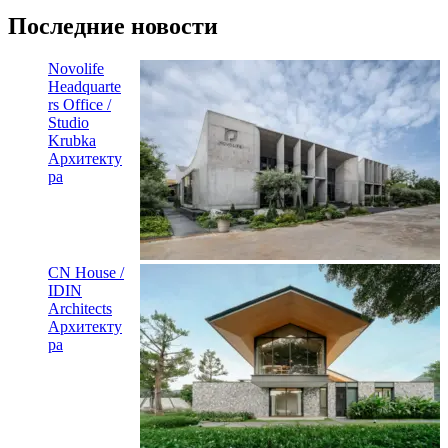
Последние новости
Novolife
Headquarte
rs Office /
Studio
Krubka
Архитекту
ра
CN House /
IDIN
Architects
Архитекту
ра