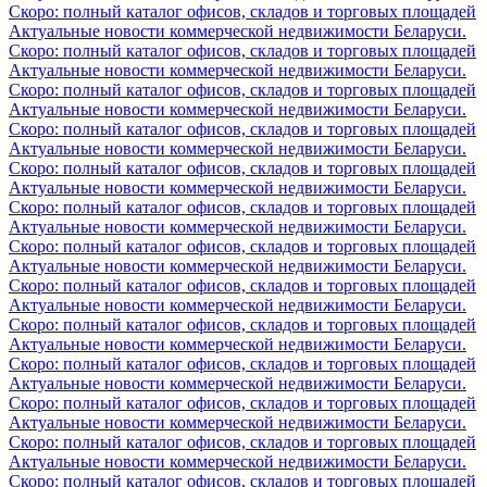
Скоро: полный каталог офисов, складов и торговых площадей
Актуальные новости коммерческой недвижимости Беларуси.
Скоро: полный каталог офисов, складов и торговых площадей
Актуальные новости коммерческой недвижимости Беларуси.
Скоро: полный каталог офисов, складов и торговых площадей
Актуальные новости коммерческой недвижимости Беларуси.
Скоро: полный каталог офисов, складов и торговых площадей
Актуальные новости коммерческой недвижимости Беларуси.
Скоро: полный каталог офисов, складов и торговых площадей
Актуальные новости коммерческой недвижимости Беларуси.
Скоро: полный каталог офисов, складов и торговых площадей
Актуальные новости коммерческой недвижимости Беларуси.
Скоро: полный каталог офисов, складов и торговых площадей
Актуальные новости коммерческой недвижимости Беларуси.
Скоро: полный каталог офисов, складов и торговых площадей
Актуальные новости коммерческой недвижимости Беларуси.
Скоро: полный каталог офисов, складов и торговых площадей
Актуальные новости коммерческой недвижимости Беларуси.
Скоро: полный каталог офисов, складов и торговых площадей
Актуальные новости коммерческой недвижимости Беларуси.
Скоро: полный каталог офисов, складов и торговых площадей
Актуальные новости коммерческой недвижимости Беларуси.
Скоро: полный каталог офисов, складов и торговых площадей
Актуальные новости коммерческой недвижимости Беларуси.
Скоро: полный каталог офисов, складов и торговых площадей