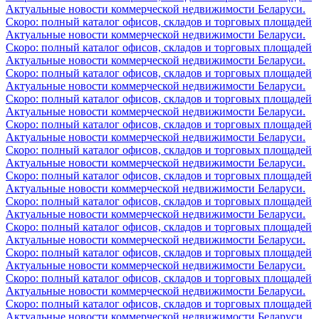
Актуальные новости коммерческой недвижимости Беларуси.
Скоро: полный каталог офисов, складов и торговых площадей
Актуальные новости коммерческой недвижимости Беларуси.
Скоро: полный каталог офисов, складов и торговых площадей
Актуальные новости коммерческой недвижимости Беларуси.
Скоро: полный каталог офисов, складов и торговых площадей
Актуальные новости коммерческой недвижимости Беларуси.
Скоро: полный каталог офисов, складов и торговых площадей
Актуальные новости коммерческой недвижимости Беларуси.
Скоро: полный каталог офисов, складов и торговых площадей
Актуальные новости коммерческой недвижимости Беларуси.
Скоро: полный каталог офисов, складов и торговых площадей
Актуальные новости коммерческой недвижимости Беларуси.
Скоро: полный каталог офисов, складов и торговых площадей
Актуальные новости коммерческой недвижимости Беларуси.
Скоро: полный каталог офисов, складов и торговых площадей
Актуальные новости коммерческой недвижимости Беларуси.
Скоро: полный каталог офисов, складов и торговых площадей
Актуальные новости коммерческой недвижимости Беларуси.
Скоро: полный каталог офисов, складов и торговых площадей
Актуальные новости коммерческой недвижимости Беларуси.
Скоро: полный каталог офисов, складов и торговых площадей
Актуальные новости коммерческой недвижимости Беларуси.
Скоро: полный каталог офисов, складов и торговых площадей
Актуальные новости коммерческой недвижимости Беларуси.