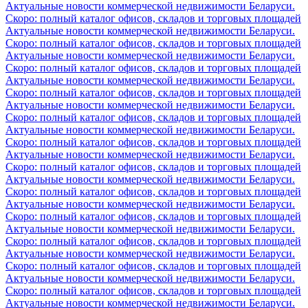
Актуальные новости коммерческой недвижимости Беларуси.
Скоро: полный каталог офисов, складов и торговых площадей
Актуальные новости коммерческой недвижимости Беларуси.
Скоро: полный каталог офисов, складов и торговых площадей
Актуальные новости коммерческой недвижимости Беларуси.
Скоро: полный каталог офисов, складов и торговых площадей
Актуальные новости коммерческой недвижимости Беларуси.
Скоро: полный каталог офисов, складов и торговых площадей
Актуальные новости коммерческой недвижимости Беларуси.
Скоро: полный каталог офисов, складов и торговых площадей
Актуальные новости коммерческой недвижимости Беларуси.
Скоро: полный каталог офисов, складов и торговых площадей
Актуальные новости коммерческой недвижимости Беларуси.
Скоро: полный каталог офисов, складов и торговых площадей
Актуальные новости коммерческой недвижимости Беларуси.
Скоро: полный каталог офисов, складов и торговых площадей
Актуальные новости коммерческой недвижимости Беларуси.
Скоро: полный каталог офисов, складов и торговых площадей
Актуальные новости коммерческой недвижимости Беларуси.
Скоро: полный каталог офисов, складов и торговых площадей
Актуальные новости коммерческой недвижимости Беларуси.
Скоро: полный каталог офисов, складов и торговых площадей
Актуальные новости коммерческой недвижимости Беларуси.
Скоро: полный каталог офисов, складов и торговых площадей
Актуальные новости коммерческой недвижимости Беларуси.