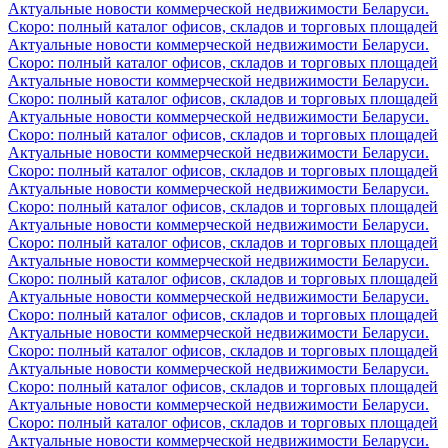
Актуальные новости коммерческой недвижимости Беларуси.
Скоро: полный каталог офисов, складов и торговых площадей
Актуальные новости коммерческой недвижимости Беларуси.
Скоро: полный каталог офисов, складов и торговых площадей
Актуальные новости коммерческой недвижимости Беларуси.
Скоро: полный каталог офисов, складов и торговых площадей
Актуальные новости коммерческой недвижимости Беларуси.
Скоро: полный каталог офисов, складов и торговых площадей
Актуальные новости коммерческой недвижимости Беларуси.
Скоро: полный каталог офисов, складов и торговых площадей
Актуальные новости коммерческой недвижимости Беларуси.
Скоро: полный каталог офисов, складов и торговых площадей
Актуальные новости коммерческой недвижимости Беларуси.
Скоро: полный каталог офисов, складов и торговых площадей
Актуальные новости коммерческой недвижимости Беларуси.
Скоро: полный каталог офисов, складов и торговых площадей
Актуальные новости коммерческой недвижимости Беларуси.
Скоро: полный каталог офисов, складов и торговых площадей
Актуальные новости коммерческой недвижимости Беларуси.
Скоро: полный каталог офисов, складов и торговых площадей
Актуальные новости коммерческой недвижимости Беларуси.
Скоро: полный каталог офисов, складов и торговых площадей
Актуальные новости коммерческой недвижимости Беларуси.
Скоро: полный каталог офисов, складов и торговых площадей
Актуальные новости коммерческой недвижимости Беларуси.