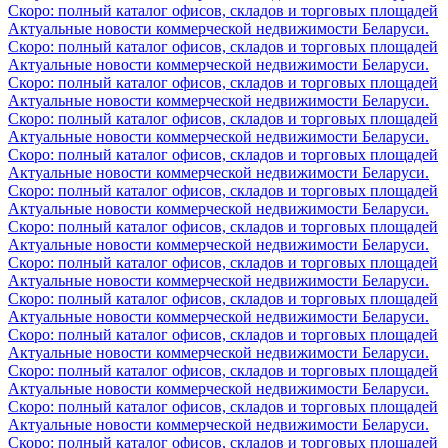
Скоро: полный каталог офисов, складов и торговых площадей
Актуальные новости коммерческой недвижимости Беларуси.
Скоро: полный каталог офисов, складов и торговых площадей
Актуальные новости коммерческой недвижимости Беларуси.
Скоро: полный каталог офисов, складов и торговых площадей
Актуальные новости коммерческой недвижимости Беларуси.
Скоро: полный каталог офисов, складов и торговых площадей
Актуальные новости коммерческой недвижимости Беларуси.
Скоро: полный каталог офисов, складов и торговых площадей
Актуальные новости коммерческой недвижимости Беларуси.
Скоро: полный каталог офисов, складов и торговых площадей
Актуальные новости коммерческой недвижимости Беларуси.
Скоро: полный каталог офисов, складов и торговых площадей
Актуальные новости коммерческой недвижимости Беларуси.
Скоро: полный каталог офисов, складов и торговых площадей
Актуальные новости коммерческой недвижимости Беларуси.
Скоро: полный каталог офисов, складов и торговых площадей
Актуальные новости коммерческой недвижимости Беларуси.
Скоро: полный каталог офисов, складов и торговых площадей
Актуальные новости коммерческой недвижимости Беларуси.
Скоро: полный каталог офисов, складов и торговых площадей
Актуальные новости коммерческой недвижимости Беларуси.
Скоро: полный каталог офисов, складов и торговых площадей
Актуальные новости коммерческой недвижимости Беларуси.
Скоро: полный каталог офисов, складов и торговых площадей