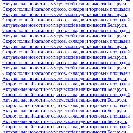
Актуальные новости коммерческой недвижимости Беларуси.
Скоро: полный каталог офисов, складов и торговых площадей
Актуальные новости коммерческой недвижимости Беларуси.
Скоро: полный каталог офисов, складов и торговых площадей
Актуальные новости коммерческой недвижимости Беларуси.
Скоро: полный каталог офисов, складов и торговых площадей
Актуальные новости коммерческой недвижимости Беларуси.
Скоро: полный каталог офисов, складов и торговых площадей
Актуальные новости коммерческой недвижимости Беларуси.
Скоро: полный каталог офисов, складов и торговых площадей
Актуальные новости коммерческой недвижимости Беларуси.
Скоро: полный каталог офисов, складов и торговых площадей
Актуальные новости коммерческой недвижимости Беларуси.
Скоро: полный каталог офисов, складов и торговых площадей
Актуальные новости коммерческой недвижимости Беларуси.
Скоро: полный каталог офисов, складов и торговых площадей
Актуальные новости коммерческой недвижимости Беларуси.
Скоро: полный каталог офисов, складов и торговых площадей
Актуальные новости коммерческой недвижимости Беларуси.
Скоро: полный каталог офисов, складов и торговых площадей
Актуальные новости коммерческой недвижимости Беларуси.
Скоро: полный каталог офисов, складов и торговых площадей
Актуальные новости коммерческой недвижимости Беларуси.
Скоро: полный каталог офисов, складов и торговых площадей
Актуальные новости коммерческой недвижимости Беларуси.