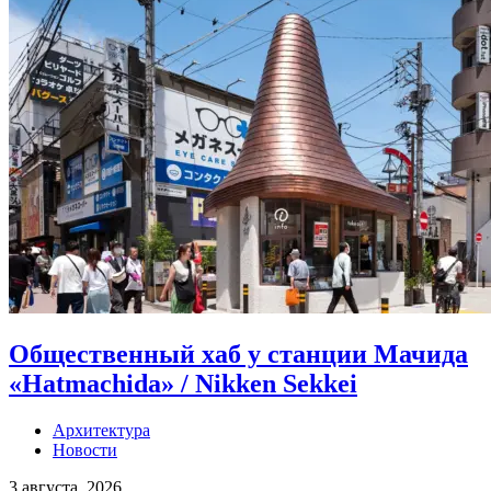
Общественный хаб у станции Мачида
«Hatmachida» / Nikken Sekkei
Архитектура
Новости
3 августа, 2026