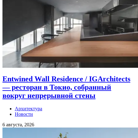
Entwined Wall Residence / IGArchitects
— ресторан в Токио, собранный
вокруг непрерывной стены
Архитектура
Новости
6 августа, 2026