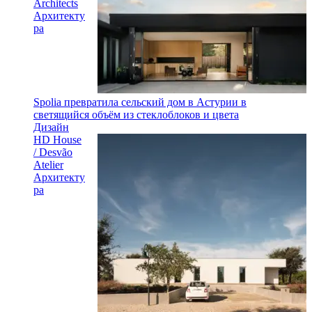
Architects
Архитекту
ра
Spolia превратила сельский дом в Астурии в
светящийся объём из стеклоблоков и цвета
Дизайн
HD House
/ Desvão
Atelier
Архитекту
ра