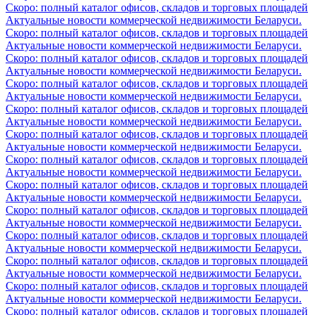
Скоро: полный каталог офисов, складов и торговых площадей
Актуальные новости коммерческой недвижимости Беларуси.
Скоро: полный каталог офисов, складов и торговых площадей
Актуальные новости коммерческой недвижимости Беларуси.
Скоро: полный каталог офисов, складов и торговых площадей
Актуальные новости коммерческой недвижимости Беларуси.
Скоро: полный каталог офисов, складов и торговых площадей
Актуальные новости коммерческой недвижимости Беларуси.
Скоро: полный каталог офисов, складов и торговых площадей
Актуальные новости коммерческой недвижимости Беларуси.
Скоро: полный каталог офисов, складов и торговых площадей
Актуальные новости коммерческой недвижимости Беларуси.
Скоро: полный каталог офисов, складов и торговых площадей
Актуальные новости коммерческой недвижимости Беларуси.
Скоро: полный каталог офисов, складов и торговых площадей
Актуальные новости коммерческой недвижимости Беларуси.
Скоро: полный каталог офисов, складов и торговых площадей
Актуальные новости коммерческой недвижимости Беларуси.
Скоро: полный каталог офисов, складов и торговых площадей
Актуальные новости коммерческой недвижимости Беларуси.
Скоро: полный каталог офисов, складов и торговых площадей
Актуальные новости коммерческой недвижимости Беларуси.
Скоро: полный каталог офисов, складов и торговых площадей
Актуальные новости коммерческой недвижимости Беларуси.
Скоро: полный каталог офисов, складов и торговых площадей