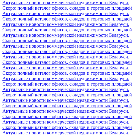
Актуальные новости коммерческой недвижимости Беларуси.
Скоро: полный каталог офисов, складов и торговых площадей
Актуальные новости коммерческой недвижимости Беларуси.
Скоро: полный каталог офисов, складов и торговых площадей
Актуальные новости коммерческой недвижимости Беларуси.
Скоро: полный каталог офисов, складов и торговых площадей
Актуальные новости коммерческой недвижимости Беларуси.
Скоро: полный каталог офисов, складов и торговых площадей
Актуальные новости коммерческой недвижимости Беларуси.
Скоро: полный каталог офисов, складов и торговых площадей
Актуальные новости коммерческой недвижимости Беларуси.
Скоро: полный каталог офисов, складов и торговых площадей
Актуальные новости коммерческой недвижимости Беларуси.
Скоро: полный каталог офисов, складов и торговых площадей
Актуальные новости коммерческой недвижимости Беларуси.
Скоро: полный каталог офисов, складов и торговых площадей
Актуальные новости коммерческой недвижимости Беларуси.
Скоро: полный каталог офисов, складов и торговых площадей
Актуальные новости коммерческой недвижимости Беларуси.
Скоро: полный каталог офисов, складов и торговых площадей
Актуальные новости коммерческой недвижимости Беларуси.
Скоро: полный каталог офисов, складов и торговых площадей
Актуальные новости коммерческой недвижимости Беларуси.
Скоро: полный каталог офисов, складов и торговых площадей
Актуальные новости коммерческой недвижимости Беларуси.