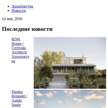
Архитектура
Новости
14 мая, 2026
Последние новости
RDH
House /
Čechvala
Architects
Архитекту
ра
Paraiso
Remodel /
Austin
Sandy