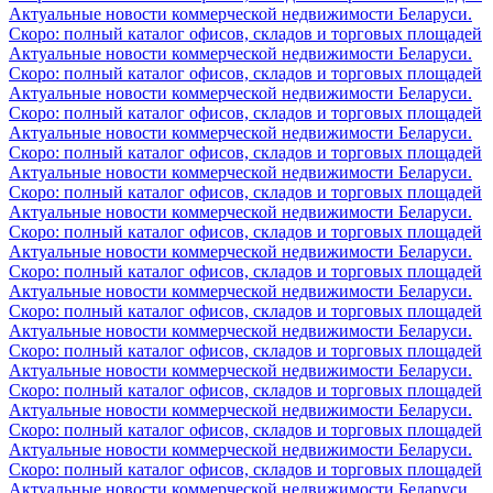
Актуальные новости коммерческой недвижимости Беларуси.
Скоро: полный каталог офисов, складов и торговых площадей
Актуальные новости коммерческой недвижимости Беларуси.
Скоро: полный каталог офисов, складов и торговых площадей
Актуальные новости коммерческой недвижимости Беларуси.
Скоро: полный каталог офисов, складов и торговых площадей
Актуальные новости коммерческой недвижимости Беларуси.
Скоро: полный каталог офисов, складов и торговых площадей
Актуальные новости коммерческой недвижимости Беларуси.
Скоро: полный каталог офисов, складов и торговых площадей
Актуальные новости коммерческой недвижимости Беларуси.
Скоро: полный каталог офисов, складов и торговых площадей
Актуальные новости коммерческой недвижимости Беларуси.
Скоро: полный каталог офисов, складов и торговых площадей
Актуальные новости коммерческой недвижимости Беларуси.
Скоро: полный каталог офисов, складов и торговых площадей
Актуальные новости коммерческой недвижимости Беларуси.
Скоро: полный каталог офисов, складов и торговых площадей
Актуальные новости коммерческой недвижимости Беларуси.
Скоро: полный каталог офисов, складов и торговых площадей
Актуальные новости коммерческой недвижимости Беларуси.
Скоро: полный каталог офисов, складов и торговых площадей
Актуальные новости коммерческой недвижимости Беларуси.
Скоро: полный каталог офисов, складов и торговых площадей
Актуальные новости коммерческой недвижимости Беларуси.