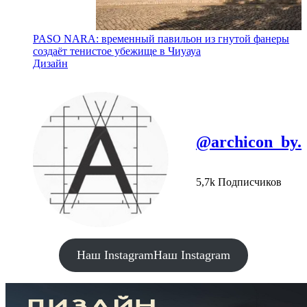
PASO NARA: временный павильон из гнутой фанеры
создаёт тенистое убежище в Чиуауа
Дизайн
@archicon_by.
5,7k Подписчиков
Наш Instagram
Наш Instagram