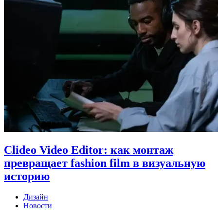
Clideo Video Editor: как монтаж
превращает fashion film в визуальную
историю
Дизайн
Новости