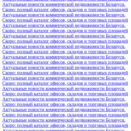
Актуальные новости коммерческой недвижимости Беларуси.
Скоро: полный каталог офисов, складов и торговых площадей
Актуальные новости коммерческой недвижимости Беларуси.
Скоро: полный каталог офисов, складов и торговых площадей
Актуальные новости коммерческой недвижимости Беларуси.
Скоро: полный каталог офисов, складов и торговых площадей
Актуальные новости коммерческой недвижимости Беларуси.
Скоро: полный каталог офисов, складов и торговых площадей
Актуальные новости коммерческой недвижимости Беларуси.
Скоро: полный каталог офисов, складов и торговых площадей
Актуальные новости коммерческой недвижимости Беларуси.
Скоро: полный каталог офисов, складов и торговых площадей
Актуальные новости коммерческой недвижимости Беларуси.
Скоро: полный каталог офисов, складов и торговых площадей
Актуальные новости коммерческой недвижимости Беларуси.
Скоро: полный каталог офисов, складов и торговых площадей
Актуальные новости коммерческой недвижимости Беларуси.
Скоро: полный каталог офисов, складов и торговых площадей
Актуальные новости коммерческой недвижимости Беларуси.
Скоро: полный каталог офисов, складов и торговых площадей
Актуальные новости коммерческой недвижимости Беларуси.
Скоро: полный каталог офисов, складов и торговых площадей
Актуальные новости коммерческой недвижимости Беларуси.
Скоро: полный каталог офисов, складов и торговых площадей
Актуальные новости коммерческой недвижимости Беларуси.