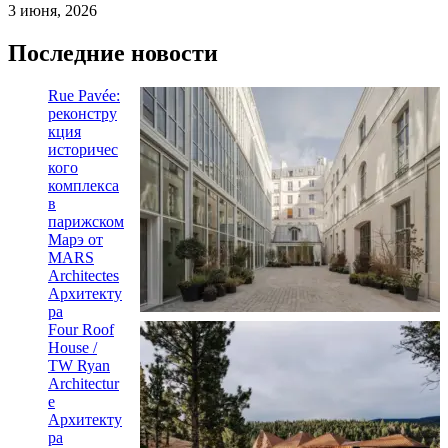
3 июня, 2026
Последние новости
Rue Pavée:
реконстру
кция
историчес
кого
комплекса
в
парижском
Марэ от
MARS
Architectes
Архитекту
ра
Four Roof
House /
TW Ryan
Architectur
e
Архитекту
ра