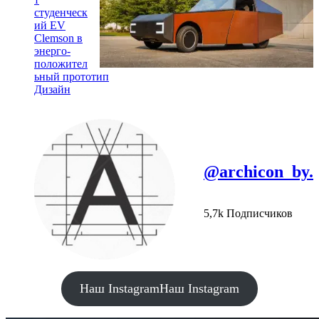
студенческ
ий EV
Clemson в
энерго-
положител
ьный прототип
Дизайн
@archicon_by.
5,7k Подписчиков
Наш Instagram
Наш Instagram