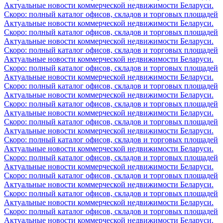
Актуальные новости коммерческой недвижимости Беларуси.
Скоро: полный каталог офисов, складов и торговых площадей
Актуальные новости коммерческой недвижимости Беларуси.
Скоро: полный каталог офисов, складов и торговых площадей
Актуальные новости коммерческой недвижимости Беларуси.
Скоро: полный каталог офисов, складов и торговых площадей
Актуальные новости коммерческой недвижимости Беларуси.
Скоро: полный каталог офисов, складов и торговых площадей
Актуальные новости коммерческой недвижимости Беларуси.
Скоро: полный каталог офисов, складов и торговых площадей
Актуальные новости коммерческой недвижимости Беларуси.
Скоро: полный каталог офисов, складов и торговых площадей
Актуальные новости коммерческой недвижимости Беларуси.
Скоро: полный каталог офисов, складов и торговых площадей
Актуальные новости коммерческой недвижимости Беларуси.
Скоро: полный каталог офисов, складов и торговых площадей
Актуальные новости коммерческой недвижимости Беларуси.
Скоро: полный каталог офисов, складов и торговых площадей
Актуальные новости коммерческой недвижимости Беларуси.
Скоро: полный каталог офисов, складов и торговых площадей
Актуальные новости коммерческой недвижимости Беларуси.
Скоро: полный каталог офисов, складов и торговых площадей
Актуальные новости коммерческой недвижимости Беларуси.
Скоро: полный каталог офисов, складов и торговых площадей
Актуальные новости коммерческой недвижимости Беларуси.