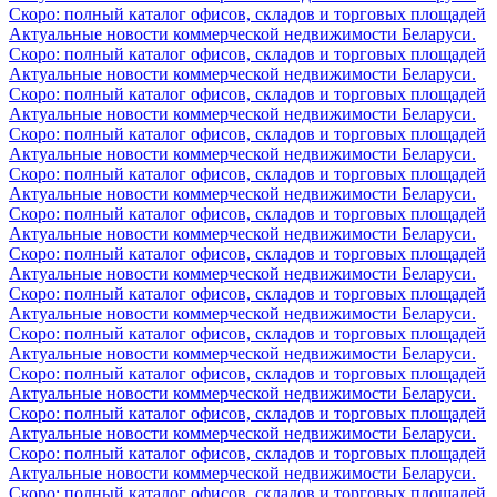
Скоро: полный каталог офисов, складов и торговых площадей
Актуальные новости коммерческой недвижимости Беларуси.
Скоро: полный каталог офисов, складов и торговых площадей
Актуальные новости коммерческой недвижимости Беларуси.
Скоро: полный каталог офисов, складов и торговых площадей
Актуальные новости коммерческой недвижимости Беларуси.
Скоро: полный каталог офисов, складов и торговых площадей
Актуальные новости коммерческой недвижимости Беларуси.
Скоро: полный каталог офисов, складов и торговых площадей
Актуальные новости коммерческой недвижимости Беларуси.
Скоро: полный каталог офисов, складов и торговых площадей
Актуальные новости коммерческой недвижимости Беларуси.
Скоро: полный каталог офисов, складов и торговых площадей
Актуальные новости коммерческой недвижимости Беларуси.
Скоро: полный каталог офисов, складов и торговых площадей
Актуальные новости коммерческой недвижимости Беларуси.
Скоро: полный каталог офисов, складов и торговых площадей
Актуальные новости коммерческой недвижимости Беларуси.
Скоро: полный каталог офисов, складов и торговых площадей
Актуальные новости коммерческой недвижимости Беларуси.
Скоро: полный каталог офисов, складов и торговых площадей
Актуальные новости коммерческой недвижимости Беларуси.
Скоро: полный каталог офисов, складов и торговых площадей
Актуальные новости коммерческой недвижимости Беларуси.
Скоро: полный каталог офисов, складов и торговых площадей