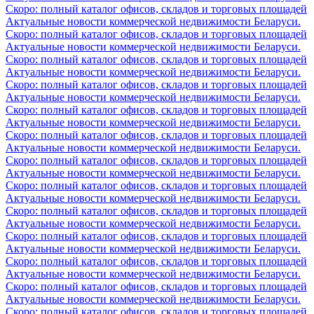
Скоро: полный каталог офисов, складов и торговых площадей
Актуальные новости коммерческой недвижимости Беларуси.
Скоро: полный каталог офисов, складов и торговых площадей
Актуальные новости коммерческой недвижимости Беларуси.
Скоро: полный каталог офисов, складов и торговых площадей
Актуальные новости коммерческой недвижимости Беларуси.
Скоро: полный каталог офисов, складов и торговых площадей
Актуальные новости коммерческой недвижимости Беларуси.
Скоро: полный каталог офисов, складов и торговых площадей
Актуальные новости коммерческой недвижимости Беларуси.
Скоро: полный каталог офисов, складов и торговых площадей
Актуальные новости коммерческой недвижимости Беларуси.
Скоро: полный каталог офисов, складов и торговых площадей
Актуальные новости коммерческой недвижимости Беларуси.
Скоро: полный каталог офисов, складов и торговых площадей
Актуальные новости коммерческой недвижимости Беларуси.
Скоро: полный каталог офисов, складов и торговых площадей
Актуальные новости коммерческой недвижимости Беларуси.
Скоро: полный каталог офисов, складов и торговых площадей
Актуальные новости коммерческой недвижимости Беларуси.
Скоро: полный каталог офисов, складов и торговых площадей
Актуальные новости коммерческой недвижимости Беларуси.
Скоро: полный каталог офисов, складов и торговых площадей
Актуальные новости коммерческой недвижимости Беларуси.
Скоро: полный каталог офисов, складов и торговых площадей