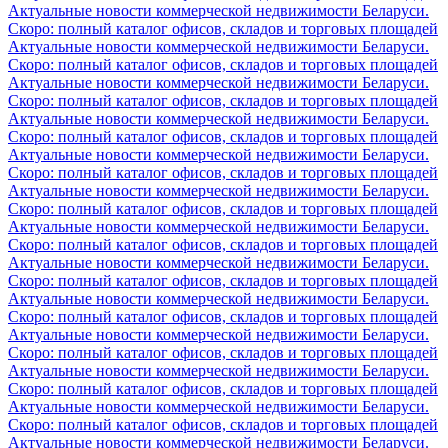
Актуальные новости коммерческой недвижимости Беларуси.
Скоро: полный каталог офисов, складов и торговых площадей
Актуальные новости коммерческой недвижимости Беларуси.
Скоро: полный каталог офисов, складов и торговых площадей
Актуальные новости коммерческой недвижимости Беларуси.
Скоро: полный каталог офисов, складов и торговых площадей
Актуальные новости коммерческой недвижимости Беларуси.
Скоро: полный каталог офисов, складов и торговых площадей
Актуальные новости коммерческой недвижимости Беларуси.
Скоро: полный каталог офисов, складов и торговых площадей
Актуальные новости коммерческой недвижимости Беларуси.
Скоро: полный каталог офисов, складов и торговых площадей
Актуальные новости коммерческой недвижимости Беларуси.
Скоро: полный каталог офисов, складов и торговых площадей
Актуальные новости коммерческой недвижимости Беларуси.
Скоро: полный каталог офисов, складов и торговых площадей
Актуальные новости коммерческой недвижимости Беларуси.
Скоро: полный каталог офисов, складов и торговых площадей
Актуальные новости коммерческой недвижимости Беларуси.
Скоро: полный каталог офисов, складов и торговых площадей
Актуальные новости коммерческой недвижимости Беларуси.
Скоро: полный каталог офисов, складов и торговых площадей
Актуальные новости коммерческой недвижимости Беларуси.
Скоро: полный каталог офисов, складов и торговых площадей
Актуальные новости коммерческой недвижимости Беларуси.