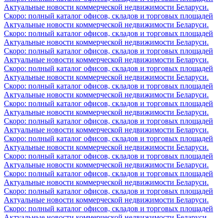
Актуальные новости коммерческой недвижимости Беларуси.
Скоро: полный каталог офисов, складов и торговых площадей
Актуальные новости коммерческой недвижимости Беларуси.
Скоро: полный каталог офисов, складов и торговых площадей
Актуальные новости коммерческой недвижимости Беларуси.
Скоро: полный каталог офисов, складов и торговых площадей
Актуальные новости коммерческой недвижимости Беларуси.
Скоро: полный каталог офисов, складов и торговых площадей
Актуальные новости коммерческой недвижимости Беларуси.
Скоро: полный каталог офисов, складов и торговых площадей
Актуальные новости коммерческой недвижимости Беларуси.
Скоро: полный каталог офисов, складов и торговых площадей
Актуальные новости коммерческой недвижимости Беларуси.
Скоро: полный каталог офисов, складов и торговых площадей
Актуальные новости коммерческой недвижимости Беларуси.
Скоро: полный каталог офисов, складов и торговых площадей
Актуальные новости коммерческой недвижимости Беларуси.
Скоро: полный каталог офисов, складов и торговых площадей
Актуальные новости коммерческой недвижимости Беларуси.
Скоро: полный каталог офисов, складов и торговых площадей
Актуальные новости коммерческой недвижимости Беларуси.
Скоро: полный каталог офисов, складов и торговых площадей
Актуальные новости коммерческой недвижимости Беларуси.
Скоро: полный каталог офисов, складов и торговых площадей
Актуальные новости коммерческой недвижимости Беларуси.