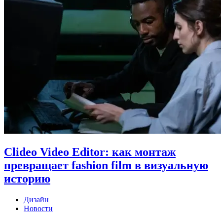
Clideo Video Editor: как монтаж
превращает fashion film в визуальную
историю
Дизайн
Новости