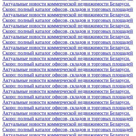
Актуальные новости коммерческой недвижимости Беларуси.
Скоро: полный каталог офисов, складов и торговых площадей
Актуальные новости коммерческой недвижимости Беларуси.
Скоро: полный каталог офисов, складов и торговых площадей
Актуальные новости коммерческой недвижимости Беларуси.
Скоро: полный каталог офисов, складов и торговых площадей
Актуальные новости коммерческой недвижимости Беларуси.
Скоро: полный каталог офисов, складов и торговых площадей
Актуальные новости коммерческой недвижимости Беларуси.
Скоро: полный каталог офисов, складов и торговых площадей
Актуальные новости коммерческой недвижимости Беларуси.
Скоро: полный каталог офисов, складов и торговых площадей
Актуальные новости коммерческой недвижимости Беларуси.
Скоро: полный каталог офисов, складов и торговых площадей
Актуальные новости коммерческой недвижимости Беларуси.
Скоро: полный каталог офисов, складов и торговых площадей
Актуальные новости коммерческой недвижимости Беларуси.
Скоро: полный каталог офисов, складов и торговых площадей
Актуальные новости коммерческой недвижимости Беларуси.
Скоро: полный каталог офисов, складов и торговых площадей
Актуальные новости коммерческой недвижимости Беларуси.
Скоро: полный каталог офисов, складов и торговых площадей
Актуальные новости коммерческой недвижимости Беларуси.
Скоро: полный каталог офисов, складов и торговых площадей
Актуальные новости коммерческой недвижимости Беларуси.