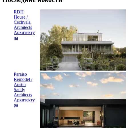
RDH
House /
Čechvala
Architects
Архитекту
ра
Paraiso
Remodel /
Austin
Sandy
Architects
Архитекту
ра