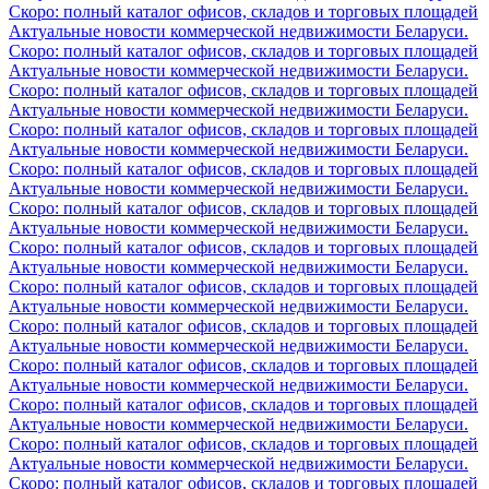
Скоро: полный каталог офисов, складов и торговых площадей
Актуальные новости коммерческой недвижимости Беларуси.
Скоро: полный каталог офисов, складов и торговых площадей
Актуальные новости коммерческой недвижимости Беларуси.
Скоро: полный каталог офисов, складов и торговых площадей
Актуальные новости коммерческой недвижимости Беларуси.
Скоро: полный каталог офисов, складов и торговых площадей
Актуальные новости коммерческой недвижимости Беларуси.
Скоро: полный каталог офисов, складов и торговых площадей
Актуальные новости коммерческой недвижимости Беларуси.
Скоро: полный каталог офисов, складов и торговых площадей
Актуальные новости коммерческой недвижимости Беларуси.
Скоро: полный каталог офисов, складов и торговых площадей
Актуальные новости коммерческой недвижимости Беларуси.
Скоро: полный каталог офисов, складов и торговых площадей
Актуальные новости коммерческой недвижимости Беларуси.
Скоро: полный каталог офисов, складов и торговых площадей
Актуальные новости коммерческой недвижимости Беларуси.
Скоро: полный каталог офисов, складов и торговых площадей
Актуальные новости коммерческой недвижимости Беларуси.
Скоро: полный каталог офисов, складов и торговых площадей
Актуальные новости коммерческой недвижимости Беларуси.
Скоро: полный каталог офисов, складов и торговых площадей
Актуальные новости коммерческой недвижимости Беларуси.
Скоро: полный каталог офисов, складов и торговых площадей