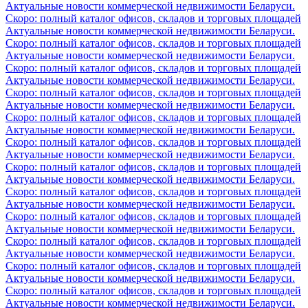
Актуальные новости коммерческой недвижимости Беларуси.
Скоро: полный каталог офисов, складов и торговых площадей
Актуальные новости коммерческой недвижимости Беларуси.
Скоро: полный каталог офисов, складов и торговых площадей
Актуальные новости коммерческой недвижимости Беларуси.
Скоро: полный каталог офисов, складов и торговых площадей
Актуальные новости коммерческой недвижимости Беларуси.
Скоро: полный каталог офисов, складов и торговых площадей
Актуальные новости коммерческой недвижимости Беларуси.
Скоро: полный каталог офисов, складов и торговых площадей
Актуальные новости коммерческой недвижимости Беларуси.
Скоро: полный каталог офисов, складов и торговых площадей
Актуальные новости коммерческой недвижимости Беларуси.
Скоро: полный каталог офисов, складов и торговых площадей
Актуальные новости коммерческой недвижимости Беларуси.
Скоро: полный каталог офисов, складов и торговых площадей
Актуальные новости коммерческой недвижимости Беларуси.
Скоро: полный каталог офисов, складов и торговых площадей
Актуальные новости коммерческой недвижимости Беларуси.
Скоро: полный каталог офисов, складов и торговых площадей
Актуальные новости коммерческой недвижимости Беларуси.
Скоро: полный каталог офисов, складов и торговых площадей
Актуальные новости коммерческой недвижимости Беларуси.
Скоро: полный каталог офисов, складов и торговых площадей
Актуальные новости коммерческой недвижимости Беларуси.