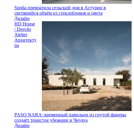
Spolia превратила сельский дом в Астурии в
светящийся объём из стеклоблоков и цвета
Дизайн
HD House
/ Desvão
Atelier
Архитекту
ра
PASO NARA: временный павильон из гнутой фанеры
создаёт тенистое убежище в Чиуауа
Дизайн