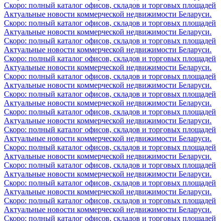
Скоро: полный каталог офисов, складов и торговых площадей
Актуальные новости коммерческой недвижимости Беларуси.
Скоро: полный каталог офисов, складов и торговых площадей
Актуальные новости коммерческой недвижимости Беларуси.
Скоро: полный каталог офисов, складов и торговых площадей
Актуальные новости коммерческой недвижимости Беларуси.
Скоро: полный каталог офисов, складов и торговых площадей
Актуальные новости коммерческой недвижимости Беларуси.
Скоро: полный каталог офисов, складов и торговых площадей
Актуальные новости коммерческой недвижимости Беларуси.
Скоро: полный каталог офисов, складов и торговых площадей
Актуальные новости коммерческой недвижимости Беларуси.
Скоро: полный каталог офисов, складов и торговых площадей
Актуальные новости коммерческой недвижимости Беларуси.
Скоро: полный каталог офисов, складов и торговых площадей
Актуальные новости коммерческой недвижимости Беларуси.
Скоро: полный каталог офисов, складов и торговых площадей
Актуальные новости коммерческой недвижимости Беларуси.
Скоро: полный каталог офисов, складов и торговых площадей
Актуальные новости коммерческой недвижимости Беларуси.
Скоро: полный каталог офисов, складов и торговых площадей
Актуальные новости коммерческой недвижимости Беларуси.
Скоро: полный каталог офисов, складов и торговых площадей
Актуальные новости коммерческой недвижимости Беларуси.
Скоро: полный каталог офисов, складов и торговых площадей