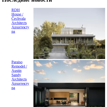
RDH
House /
Čechvala
Architects
Архитекту
ра
Paraiso
Remodel /
Austin
Sandy
Architects
Архитекту
ра