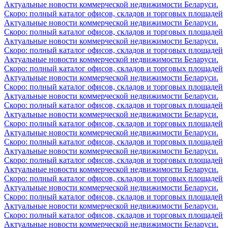
Актуальные новости коммерческой недвижимости Беларуси.
Скоро: полный каталог офисов, складов и торговых площадей
Актуальные новости коммерческой недвижимости Беларуси.
Скоро: полный каталог офисов, складов и торговых площадей
Актуальные новости коммерческой недвижимости Беларуси.
Скоро: полный каталог офисов, складов и торговых площадей
Актуальные новости коммерческой недвижимости Беларуси.
Скоро: полный каталог офисов, складов и торговых площадей
Актуальные новости коммерческой недвижимости Беларуси.
Скоро: полный каталог офисов, складов и торговых площадей
Актуальные новости коммерческой недвижимости Беларуси.
Скоро: полный каталог офисов, складов и торговых площадей
Актуальные новости коммерческой недвижимости Беларуси.
Скоро: полный каталог офисов, складов и торговых площадей
Актуальные новости коммерческой недвижимости Беларуси.
Скоро: полный каталог офисов, складов и торговых площадей
Актуальные новости коммерческой недвижимости Беларуси.
Скоро: полный каталог офисов, складов и торговых площадей
Актуальные новости коммерческой недвижимости Беларуси.
Скоро: полный каталог офисов, складов и торговых площадей
Актуальные новости коммерческой недвижимости Беларуси.
Скоро: полный каталог офисов, складов и торговых площадей
Актуальные новости коммерческой недвижимости Беларуси.
Скоро: полный каталог офисов, складов и торговых площадей
Актуальные новости коммерческой недвижимости Беларуси.