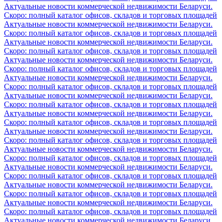
Актуальные новости коммерческой недвижимости Беларуси.
Скоро: полный каталог офисов, складов и торговых площадей
Актуальные новости коммерческой недвижимости Беларуси.
Скоро: полный каталог офисов, складов и торговых площадей
Актуальные новости коммерческой недвижимости Беларуси.
Скоро: полный каталог офисов, складов и торговых площадей
Актуальные новости коммерческой недвижимости Беларуси.
Скоро: полный каталог офисов, складов и торговых площадей
Актуальные новости коммерческой недвижимости Беларуси.
Скоро: полный каталог офисов, складов и торговых площадей
Актуальные новости коммерческой недвижимости Беларуси.
Скоро: полный каталог офисов, складов и торговых площадей
Актуальные новости коммерческой недвижимости Беларуси.
Скоро: полный каталог офисов, складов и торговых площадей
Актуальные новости коммерческой недвижимости Беларуси.
Скоро: полный каталог офисов, складов и торговых площадей
Актуальные новости коммерческой недвижимости Беларуси.
Скоро: полный каталог офисов, складов и торговых площадей
Актуальные новости коммерческой недвижимости Беларуси.
Скоро: полный каталог офисов, складов и торговых площадей
Актуальные новости коммерческой недвижимости Беларуси.
Скоро: полный каталог офисов, складов и торговых площадей
Актуальные новости коммерческой недвижимости Беларуси.
Скоро: полный каталог офисов, складов и торговых площадей
Актуальные новости коммерческой недвижимости Беларуси.