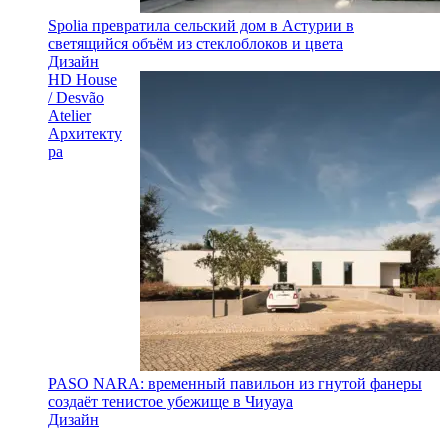
Spolia превратила сельский дом в Астурии в
светящийся объём из стеклоблоков и цвета
Дизайн
HD House
/ Desvão
Atelier
Архитекту
ра
PASO NARA: временный павильон из гнутой фанеры
создаёт тенистое убежище в Чиуауа
Дизайн