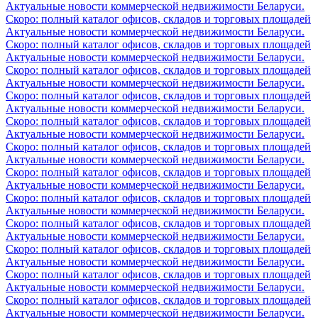
Актуальные новости коммерческой недвижимости Беларуси.
Скоро: полный каталог офисов, складов и торговых площадей
Актуальные новости коммерческой недвижимости Беларуси.
Скоро: полный каталог офисов, складов и торговых площадей
Актуальные новости коммерческой недвижимости Беларуси.
Скоро: полный каталог офисов, складов и торговых площадей
Актуальные новости коммерческой недвижимости Беларуси.
Скоро: полный каталог офисов, складов и торговых площадей
Актуальные новости коммерческой недвижимости Беларуси.
Скоро: полный каталог офисов, складов и торговых площадей
Актуальные новости коммерческой недвижимости Беларуси.
Скоро: полный каталог офисов, складов и торговых площадей
Актуальные новости коммерческой недвижимости Беларуси.
Скоро: полный каталог офисов, складов и торговых площадей
Актуальные новости коммерческой недвижимости Беларуси.
Скоро: полный каталог офисов, складов и торговых площадей
Актуальные новости коммерческой недвижимости Беларуси.
Скоро: полный каталог офисов, складов и торговых площадей
Актуальные новости коммерческой недвижимости Беларуси.
Скоро: полный каталог офисов, складов и торговых площадей
Актуальные новости коммерческой недвижимости Беларуси.
Скоро: полный каталог офисов, складов и торговых площадей
Актуальные новости коммерческой недвижимости Беларуси.
Скоро: полный каталог офисов, складов и торговых площадей
Актуальные новости коммерческой недвижимости Беларуси.