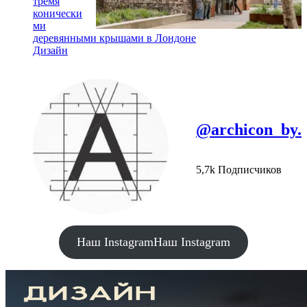
тремя
конически
ми
деревянными крышами в Лондоне
Дизайн
@archicon_by.
5,7k Подписчиков
Наш Instagram
Наш Instagram