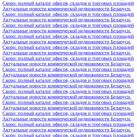
Скоро: полный каталог офисов, складов и торговых площадей
Актуальные новости коммерческой недвижимости Беларуси.
Скоро: полный каталог офисов, складов и торговых площадей
Актуальные новости коммерческой недвижимости Беларуси.
Скоро: полный каталог офисов, складов и торговых площадей
Актуальные новости коммерческой недвижимости Беларуси.
Скоро: полный каталог офисов, складов и торговых площадей
Актуальные новости коммерческой недвижимости Беларуси.
Скоро: полный каталог офисов, складов и торговых площадей
Актуальные новости коммерческой недвижимости Беларуси.
Скоро: полный каталог офисов, складов и торговых площадей
Актуальные новости коммерческой недвижимости Беларуси.
Скоро: полный каталог офисов, складов и торговых площадей
Актуальные новости коммерческой недвижимости Беларуси.
Скоро: полный каталог офисов, складов и торговых площадей
Актуальные новости коммерческой недвижимости Беларуси.
Скоро: полный каталог офисов, складов и торговых площадей
Актуальные новости коммерческой недвижимости Беларуси.
Скоро: полный каталог офисов, складов и торговых площадей
Актуальные новости коммерческой недвижимости Беларуси.
Скоро: полный каталог офисов, складов и торговых площадей
Актуальные новости коммерческой недвижимости Беларуси.
Скоро: полный каталог офисов, складов и торговых площадей
Актуальные новости коммерческой недвижимости Беларуси.
Скоро: полный каталог офисов, складов и торговых площадей