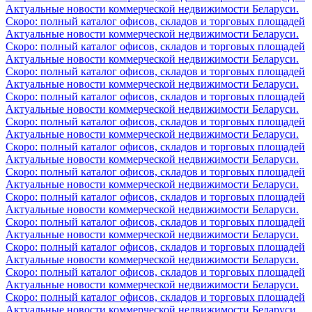
Актуальные новости коммерческой недвижимости Беларуси.
Скоро: полный каталог офисов, складов и торговых площадей
Актуальные новости коммерческой недвижимости Беларуси.
Скоро: полный каталог офисов, складов и торговых площадей
Актуальные новости коммерческой недвижимости Беларуси.
Скоро: полный каталог офисов, складов и торговых площадей
Актуальные новости коммерческой недвижимости Беларуси.
Скоро: полный каталог офисов, складов и торговых площадей
Актуальные новости коммерческой недвижимости Беларуси.
Скоро: полный каталог офисов, складов и торговых площадей
Актуальные новости коммерческой недвижимости Беларуси.
Скоро: полный каталог офисов, складов и торговых площадей
Актуальные новости коммерческой недвижимости Беларуси.
Скоро: полный каталог офисов, складов и торговых площадей
Актуальные новости коммерческой недвижимости Беларуси.
Скоро: полный каталог офисов, складов и торговых площадей
Актуальные новости коммерческой недвижимости Беларуси.
Скоро: полный каталог офисов, складов и торговых площадей
Актуальные новости коммерческой недвижимости Беларуси.
Скоро: полный каталог офисов, складов и торговых площадей
Актуальные новости коммерческой недвижимости Беларуси.
Скоро: полный каталог офисов, складов и торговых площадей
Актуальные новости коммерческой недвижимости Беларуси.
Скоро: полный каталог офисов, складов и торговых площадей
Актуальные новости коммерческой недвижимости Беларуси.