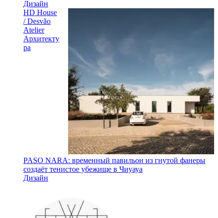
Дизайн
HD House
/ Desvão
Atelier
Архитекту
ра
PASO NARA: временный павильон из гнутой фанеры
создаёт тенистое убежище в Чиуауа
Дизайн