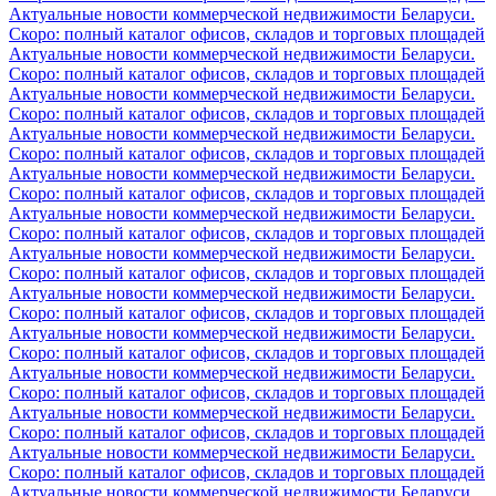
Актуальные новости коммерческой недвижимости Беларуси.
Скоро: полный каталог офисов, складов и торговых площадей
Актуальные новости коммерческой недвижимости Беларуси.
Скоро: полный каталог офисов, складов и торговых площадей
Актуальные новости коммерческой недвижимости Беларуси.
Скоро: полный каталог офисов, складов и торговых площадей
Актуальные новости коммерческой недвижимости Беларуси.
Скоро: полный каталог офисов, складов и торговых площадей
Актуальные новости коммерческой недвижимости Беларуси.
Скоро: полный каталог офисов, складов и торговых площадей
Актуальные новости коммерческой недвижимости Беларуси.
Скоро: полный каталог офисов, складов и торговых площадей
Актуальные новости коммерческой недвижимости Беларуси.
Скоро: полный каталог офисов, складов и торговых площадей
Актуальные новости коммерческой недвижимости Беларуси.
Скоро: полный каталог офисов, складов и торговых площадей
Актуальные новости коммерческой недвижимости Беларуси.
Скоро: полный каталог офисов, складов и торговых площадей
Актуальные новости коммерческой недвижимости Беларуси.
Скоро: полный каталог офисов, складов и торговых площадей
Актуальные новости коммерческой недвижимости Беларуси.
Скоро: полный каталог офисов, складов и торговых площадей
Актуальные новости коммерческой недвижимости Беларуси.
Скоро: полный каталог офисов, складов и торговых площадей
Актуальные новости коммерческой недвижимости Беларуси.