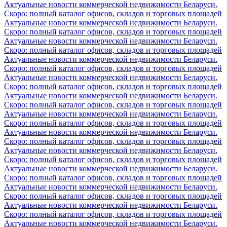
Актуальные новости коммерческой недвижимости Беларуси.
Скоро: полный каталог офисов, складов и торговых площадей
Актуальные новости коммерческой недвижимости Беларуси.
Скоро: полный каталог офисов, складов и торговых площадей
Актуальные новости коммерческой недвижимости Беларуси.
Скоро: полный каталог офисов, складов и торговых площадей
Актуальные новости коммерческой недвижимости Беларуси.
Скоро: полный каталог офисов, складов и торговых площадей
Актуальные новости коммерческой недвижимости Беларуси.
Скоро: полный каталог офисов, складов и торговых площадей
Актуальные новости коммерческой недвижимости Беларуси.
Скоро: полный каталог офисов, складов и торговых площадей
Актуальные новости коммерческой недвижимости Беларуси.
Скоро: полный каталог офисов, складов и торговых площадей
Актуальные новости коммерческой недвижимости Беларуси.
Скоро: полный каталог офисов, складов и торговых площадей
Актуальные новости коммерческой недвижимости Беларуси.
Скоро: полный каталог офисов, складов и торговых площадей
Актуальные новости коммерческой недвижимости Беларуси.
Скоро: полный каталог офисов, складов и торговых площадей
Актуальные новости коммерческой недвижимости Беларуси.
Скоро: полный каталог офисов, складов и торговых площадей
Актуальные новости коммерческой недвижимости Беларуси.
Скоро: полный каталог офисов, складов и торговых площадей
Актуальные новости коммерческой недвижимости Беларуси.