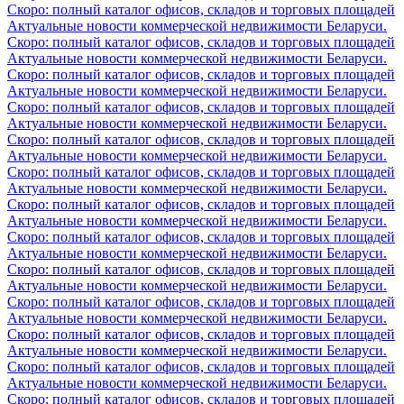
Скоро: полный каталог офисов, складов и торговых площадей
Актуальные новости коммерческой недвижимости Беларуси.
Скоро: полный каталог офисов, складов и торговых площадей
Актуальные новости коммерческой недвижимости Беларуси.
Скоро: полный каталог офисов, складов и торговых площадей
Актуальные новости коммерческой недвижимости Беларуси.
Скоро: полный каталог офисов, складов и торговых площадей
Актуальные новости коммерческой недвижимости Беларуси.
Скоро: полный каталог офисов, складов и торговых площадей
Актуальные новости коммерческой недвижимости Беларуси.
Скоро: полный каталог офисов, складов и торговых площадей
Актуальные новости коммерческой недвижимости Беларуси.
Скоро: полный каталог офисов, складов и торговых площадей
Актуальные новости коммерческой недвижимости Беларуси.
Скоро: полный каталог офисов, складов и торговых площадей
Актуальные новости коммерческой недвижимости Беларуси.
Скоро: полный каталог офисов, складов и торговых площадей
Актуальные новости коммерческой недвижимости Беларуси.
Скоро: полный каталог офисов, складов и торговых площадей
Актуальные новости коммерческой недвижимости Беларуси.
Скоро: полный каталог офисов, складов и торговых площадей
Актуальные новости коммерческой недвижимости Беларуси.
Скоро: полный каталог офисов, складов и торговых площадей
Актуальные новости коммерческой недвижимости Беларуси.
Скоро: полный каталог офисов, складов и торговых площадей