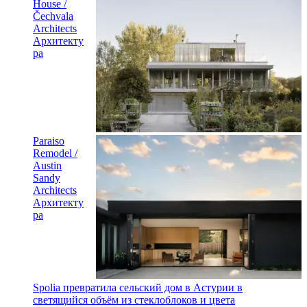
House /
Čechvala
Architects
Архитекту
ра
Paraiso
Remodel /
Austin
Sandy
Architects
Архитекту
ра
Spolia превратила сельский дом в Астурии в
светящийся объём из стеклоблоков и цвета