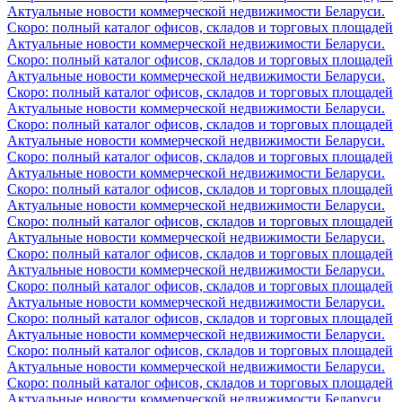
Актуальные новости коммерческой недвижимости Беларуси.
Скоро: полный каталог офисов, складов и торговых площадей
Актуальные новости коммерческой недвижимости Беларуси.
Скоро: полный каталог офисов, складов и торговых площадей
Актуальные новости коммерческой недвижимости Беларуси.
Скоро: полный каталог офисов, складов и торговых площадей
Актуальные новости коммерческой недвижимости Беларуси.
Скоро: полный каталог офисов, складов и торговых площадей
Актуальные новости коммерческой недвижимости Беларуси.
Скоро: полный каталог офисов, складов и торговых площадей
Актуальные новости коммерческой недвижимости Беларуси.
Скоро: полный каталог офисов, складов и торговых площадей
Актуальные новости коммерческой недвижимости Беларуси.
Скоро: полный каталог офисов, складов и торговых площадей
Актуальные новости коммерческой недвижимости Беларуси.
Скоро: полный каталог офисов, складов и торговых площадей
Актуальные новости коммерческой недвижимости Беларуси.
Скоро: полный каталог офисов, складов и торговых площадей
Актуальные новости коммерческой недвижимости Беларуси.
Скоро: полный каталог офисов, складов и торговых площадей
Актуальные новости коммерческой недвижимости Беларуси.
Скоро: полный каталог офисов, складов и торговых площадей
Актуальные новости коммерческой недвижимости Беларуси.
Скоро: полный каталог офисов, складов и торговых площадей
Актуальные новости коммерческой недвижимости Беларуси.