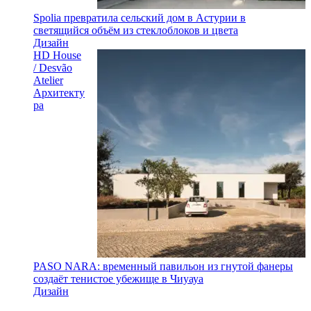
Spolia превратила сельский дом в Астурии в
светящийся объём из стеклоблоков и цвета
Дизайн
HD House
/ Desvão
Atelier
Архитекту
ра
PASO NARA: временный павильон из гнутой фанеры
создаёт тенистое убежище в Чиуауа
Дизайн