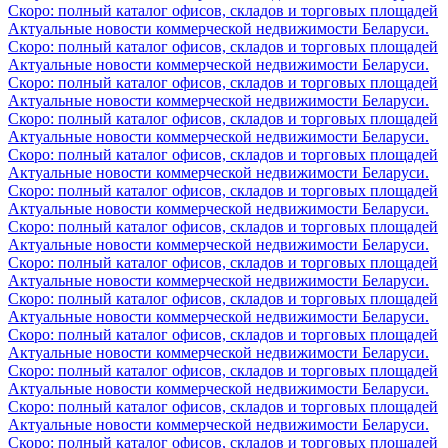
Скоро: полный каталог офисов, складов и торговых площадей
Актуальные новости коммерческой недвижимости Беларуси.
Скоро: полный каталог офисов, складов и торговых площадей
Актуальные новости коммерческой недвижимости Беларуси.
Скоро: полный каталог офисов, складов и торговых площадей
Актуальные новости коммерческой недвижимости Беларуси.
Скоро: полный каталог офисов, складов и торговых площадей
Актуальные новости коммерческой недвижимости Беларуси.
Скоро: полный каталог офисов, складов и торговых площадей
Актуальные новости коммерческой недвижимости Беларуси.
Скоро: полный каталог офисов, складов и торговых площадей
Актуальные новости коммерческой недвижимости Беларуси.
Скоро: полный каталог офисов, складов и торговых площадей
Актуальные новости коммерческой недвижимости Беларуси.
Скоро: полный каталог офисов, складов и торговых площадей
Актуальные новости коммерческой недвижимости Беларуси.
Скоро: полный каталог офисов, складов и торговых площадей
Актуальные новости коммерческой недвижимости Беларуси.
Скоро: полный каталог офисов, складов и торговых площадей
Актуальные новости коммерческой недвижимости Беларуси.
Скоро: полный каталог офисов, складов и торговых площадей
Актуальные новости коммерческой недвижимости Беларуси.
Скоро: полный каталог офисов, складов и торговых площадей
Актуальные новости коммерческой недвижимости Беларуси.
Скоро: полный каталог офисов, складов и торговых площадей