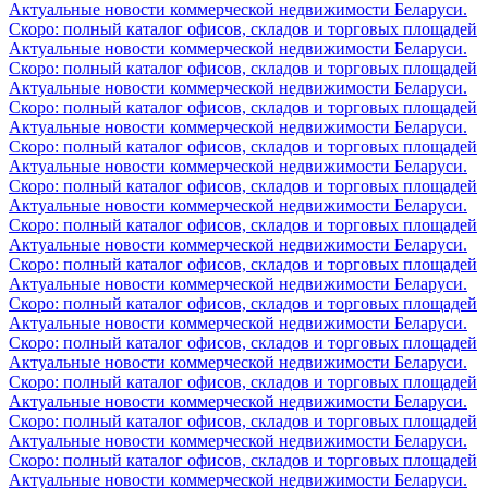
Актуальные новости коммерческой недвижимости Беларуси.
Скоро: полный каталог офисов, складов и торговых площадей
Актуальные новости коммерческой недвижимости Беларуси.
Скоро: полный каталог офисов, складов и торговых площадей
Актуальные новости коммерческой недвижимости Беларуси.
Скоро: полный каталог офисов, складов и торговых площадей
Актуальные новости коммерческой недвижимости Беларуси.
Скоро: полный каталог офисов, складов и торговых площадей
Актуальные новости коммерческой недвижимости Беларуси.
Скоро: полный каталог офисов, складов и торговых площадей
Актуальные новости коммерческой недвижимости Беларуси.
Скоро: полный каталог офисов, складов и торговых площадей
Актуальные новости коммерческой недвижимости Беларуси.
Скоро: полный каталог офисов, складов и торговых площадей
Актуальные новости коммерческой недвижимости Беларуси.
Скоро: полный каталог офисов, складов и торговых площадей
Актуальные новости коммерческой недвижимости Беларуси.
Скоро: полный каталог офисов, складов и торговых площадей
Актуальные новости коммерческой недвижимости Беларуси.
Скоро: полный каталог офисов, складов и торговых площадей
Актуальные новости коммерческой недвижимости Беларуси.
Скоро: полный каталог офисов, складов и торговых площадей
Актуальные новости коммерческой недвижимости Беларуси.
Скоро: полный каталог офисов, складов и торговых площадей
Актуальные новости коммерческой недвижимости Беларуси.