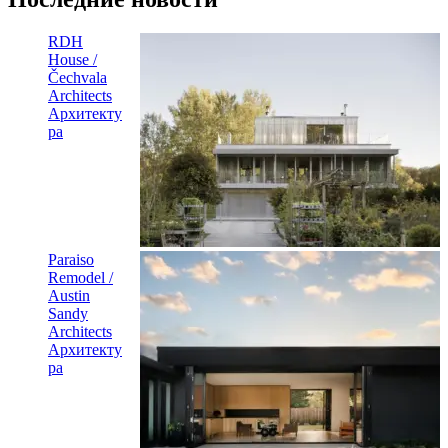
RDH
House /
Čechvala
Architects
Архитекту
ра
Paraiso
Remodel /
Austin
Sandy
Architects
Архитекту
ра