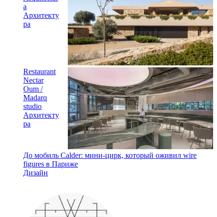
a
Архитекту
ра
Restaurant
Nectar
Oum /
Madarq
studio
Архитекту
ра
До мобиль Calder: мини-цирк, который оживил wire
figures в Париже
Дизайн