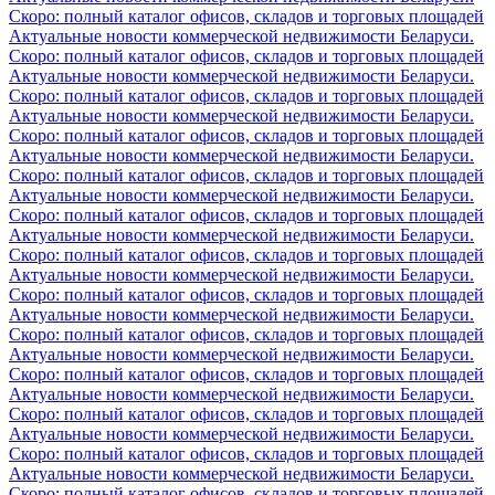
Скоро: полный каталог офисов, складов и торговых площадей
Актуальные новости коммерческой недвижимости Беларуси.
Скоро: полный каталог офисов, складов и торговых площадей
Актуальные новости коммерческой недвижимости Беларуси.
Скоро: полный каталог офисов, складов и торговых площадей
Актуальные новости коммерческой недвижимости Беларуси.
Скоро: полный каталог офисов, складов и торговых площадей
Актуальные новости коммерческой недвижимости Беларуси.
Скоро: полный каталог офисов, складов и торговых площадей
Актуальные новости коммерческой недвижимости Беларуси.
Скоро: полный каталог офисов, складов и торговых площадей
Актуальные новости коммерческой недвижимости Беларуси.
Скоро: полный каталог офисов, складов и торговых площадей
Актуальные новости коммерческой недвижимости Беларуси.
Скоро: полный каталог офисов, складов и торговых площадей
Актуальные новости коммерческой недвижимости Беларуси.
Скоро: полный каталог офисов, складов и торговых площадей
Актуальные новости коммерческой недвижимости Беларуси.
Скоро: полный каталог офисов, складов и торговых площадей
Актуальные новости коммерческой недвижимости Беларуси.
Скоро: полный каталог офисов, складов и торговых площадей
Актуальные новости коммерческой недвижимости Беларуси.
Скоро: полный каталог офисов, складов и торговых площадей
Актуальные новости коммерческой недвижимости Беларуси.
Скоро: полный каталог офисов, складов и торговых площадей