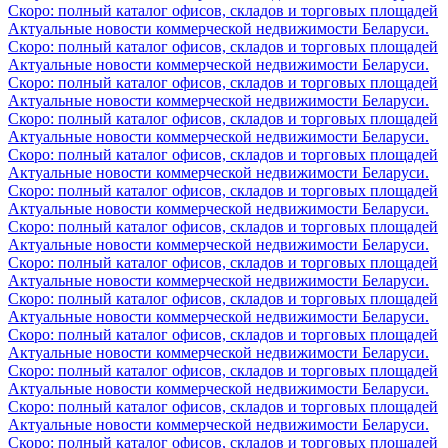
Скоро: полный каталог офисов, складов и торговых площадей
Актуальные новости коммерческой недвижимости Беларуси.
Скоро: полный каталог офисов, складов и торговых площадей
Актуальные новости коммерческой недвижимости Беларуси.
Скоро: полный каталог офисов, складов и торговых площадей
Актуальные новости коммерческой недвижимости Беларуси.
Скоро: полный каталог офисов, складов и торговых площадей
Актуальные новости коммерческой недвижимости Беларуси.
Скоро: полный каталог офисов, складов и торговых площадей
Актуальные новости коммерческой недвижимости Беларуси.
Скоро: полный каталог офисов, складов и торговых площадей
Актуальные новости коммерческой недвижимости Беларуси.
Скоро: полный каталог офисов, складов и торговых площадей
Актуальные новости коммерческой недвижимости Беларуси.
Скоро: полный каталог офисов, складов и торговых площадей
Актуальные новости коммерческой недвижимости Беларуси.
Скоро: полный каталог офисов, складов и торговых площадей
Актуальные новости коммерческой недвижимости Беларуси.
Скоро: полный каталог офисов, складов и торговых площадей
Актуальные новости коммерческой недвижимости Беларуси.
Скоро: полный каталог офисов, складов и торговых площадей
Актуальные новости коммерческой недвижимости Беларуси.
Скоро: полный каталог офисов, складов и торговых площадей
Актуальные новости коммерческой недвижимости Беларуси.
Скоро: полный каталог офисов, складов и торговых площадей