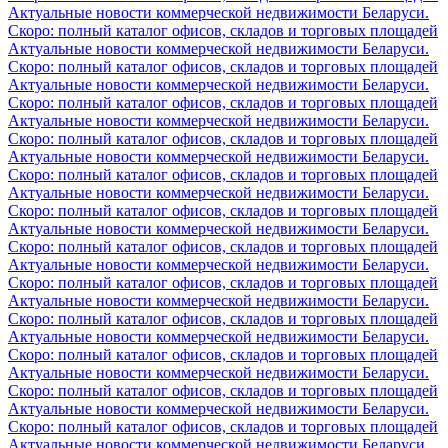
Актуальные новости коммерческой недвижимости Беларуси.
Скоро: полный каталог офисов, складов и торговых площадей
Актуальные новости коммерческой недвижимости Беларуси.
Скоро: полный каталог офисов, складов и торговых площадей
Актуальные новости коммерческой недвижимости Беларуси.
Скоро: полный каталог офисов, складов и торговых площадей
Актуальные новости коммерческой недвижимости Беларуси.
Скоро: полный каталог офисов, складов и торговых площадей
Актуальные новости коммерческой недвижимости Беларуси.
Скоро: полный каталог офисов, складов и торговых площадей
Актуальные новости коммерческой недвижимости Беларуси.
Скоро: полный каталог офисов, складов и торговых площадей
Актуальные новости коммерческой недвижимости Беларуси.
Скоро: полный каталог офисов, складов и торговых площадей
Актуальные новости коммерческой недвижимости Беларуси.
Скоро: полный каталог офисов, складов и торговых площадей
Актуальные новости коммерческой недвижимости Беларуси.
Скоро: полный каталог офисов, складов и торговых площадей
Актуальные новости коммерческой недвижимости Беларуси.
Скоро: полный каталог офисов, складов и торговых площадей
Актуальные новости коммерческой недвижимости Беларуси.
Скоро: полный каталог офисов, складов и торговых площадей
Актуальные новости коммерческой недвижимости Беларуси.
Скоро: полный каталог офисов, складов и торговых площадей
Актуальные новости коммерческой недвижимости Беларуси.