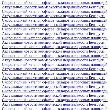
Скоро: полный каталог офисов, складов и торговых площадей
Актуальные новости коммерческой недвижимости Беларуси.
Скоро: полный каталог офисов, складов и торговых площадей
Актуальные новости коммерческой недвижимости Беларуси.
Скоро: полный каталог офисов, складов и торговых площадей
Актуальные новости коммерческой недвижимости Беларуси.
Скоро: полный каталог офисов, складов и торговых площадей
Актуальные новости коммерческой недвижимости Беларуси.
Скоро: полный каталог офисов, складов и торговых площадей
Актуальные новости коммерческой недвижимости Беларуси.
Скоро: полный каталог офисов, складов и торговых площадей
Актуальные новости коммерческой недвижимости Беларуси.
Скоро: полный каталог офисов, складов и торговых площадей
Актуальные новости коммерческой недвижимости Беларуси.
Скоро: полный каталог офисов, складов и торговых площадей
Актуальные новости коммерческой недвижимости Беларуси.
Скоро: полный каталог офисов, складов и торговых площадей
Актуальные новости коммерческой недвижимости Беларуси.
Скоро: полный каталог офисов, складов и торговых площадей
Актуальные новости коммерческой недвижимости Беларуси.
Скоро: полный каталог офисов, складов и торговых площадей
Актуальные новости коммерческой недвижимости Беларуси.
Скоро: полный каталог офисов, складов и торговых площадей
Актуальные новости коммерческой недвижимости Беларуси.
Скоро: полный каталог офисов, складов и торговых площадей