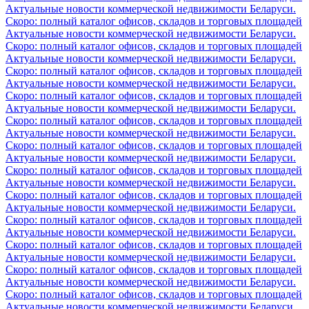
Актуальные новости коммерческой недвижимости Беларуси.
Скоро: полный каталог офисов, складов и торговых площадей
Актуальные новости коммерческой недвижимости Беларуси.
Скоро: полный каталог офисов, складов и торговых площадей
Актуальные новости коммерческой недвижимости Беларуси.
Скоро: полный каталог офисов, складов и торговых площадей
Актуальные новости коммерческой недвижимости Беларуси.
Скоро: полный каталог офисов, складов и торговых площадей
Актуальные новости коммерческой недвижимости Беларуси.
Скоро: полный каталог офисов, складов и торговых площадей
Актуальные новости коммерческой недвижимости Беларуси.
Скоро: полный каталог офисов, складов и торговых площадей
Актуальные новости коммерческой недвижимости Беларуси.
Скоро: полный каталог офисов, складов и торговых площадей
Актуальные новости коммерческой недвижимости Беларуси.
Скоро: полный каталог офисов, складов и торговых площадей
Актуальные новости коммерческой недвижимости Беларуси.
Скоро: полный каталог офисов, складов и торговых площадей
Актуальные новости коммерческой недвижимости Беларуси.
Скоро: полный каталог офисов, складов и торговых площадей
Актуальные новости коммерческой недвижимости Беларуси.
Скоро: полный каталог офисов, складов и торговых площадей
Актуальные новости коммерческой недвижимости Беларуси.
Скоро: полный каталог офисов, складов и торговых площадей
Актуальные новости коммерческой недвижимости Беларуси.