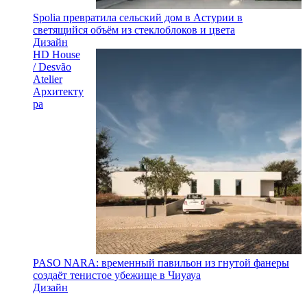
Spolia превратила сельский дом в Астурии в
светящийся объём из стеклоблоков и цвета
Дизайн
HD House
/ Desvão
Atelier
Архитекту
ра
PASO NARA: временный павильон из гнутой фанеры
создаёт тенистое убежище в Чиуауа
Дизайн