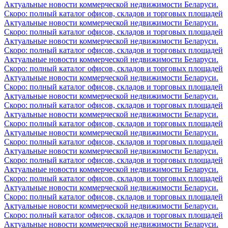
Актуальные новости коммерческой недвижимости Беларуси.
Скоро: полный каталог офисов, складов и торговых площадей
Актуальные новости коммерческой недвижимости Беларуси.
Скоро: полный каталог офисов, складов и торговых площадей
Актуальные новости коммерческой недвижимости Беларуси.
Скоро: полный каталог офисов, складов и торговых площадей
Актуальные новости коммерческой недвижимости Беларуси.
Скоро: полный каталог офисов, складов и торговых площадей
Актуальные новости коммерческой недвижимости Беларуси.
Скоро: полный каталог офисов, складов и торговых площадей
Актуальные новости коммерческой недвижимости Беларуси.
Скоро: полный каталог офисов, складов и торговых площадей
Актуальные новости коммерческой недвижимости Беларуси.
Скоро: полный каталог офисов, складов и торговых площадей
Актуальные новости коммерческой недвижимости Беларуси.
Скоро: полный каталог офисов, складов и торговых площадей
Актуальные новости коммерческой недвижимости Беларуси.
Скоро: полный каталог офисов, складов и торговых площадей
Актуальные новости коммерческой недвижимости Беларуси.
Скоро: полный каталог офисов, складов и торговых площадей
Актуальные новости коммерческой недвижимости Беларуси.
Скоро: полный каталог офисов, складов и торговых площадей
Актуальные новости коммерческой недвижимости Беларуси.
Скоро: полный каталог офисов, складов и торговых площадей
Актуальные новости коммерческой недвижимости Беларуси.