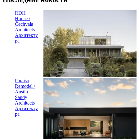
RDH
House /
Čechvala
Architects
Архитекту
ра
Paraiso
Remodel /
Austin
Sandy
Architects
Архитекту
ра