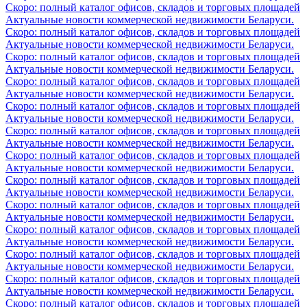
Скоро: полный каталог офисов, складов и торговых площадей
Актуальные новости коммерческой недвижимости Беларуси.
Скоро: полный каталог офисов, складов и торговых площадей
Актуальные новости коммерческой недвижимости Беларуси.
Скоро: полный каталог офисов, складов и торговых площадей
Актуальные новости коммерческой недвижимости Беларуси.
Скоро: полный каталог офисов, складов и торговых площадей
Актуальные новости коммерческой недвижимости Беларуси.
Скоро: полный каталог офисов, складов и торговых площадей
Актуальные новости коммерческой недвижимости Беларуси.
Скоро: полный каталог офисов, складов и торговых площадей
Актуальные новости коммерческой недвижимости Беларуси.
Скоро: полный каталог офисов, складов и торговых площадей
Актуальные новости коммерческой недвижимости Беларуси.
Скоро: полный каталог офисов, складов и торговых площадей
Актуальные новости коммерческой недвижимости Беларуси.
Скоро: полный каталог офисов, складов и торговых площадей
Актуальные новости коммерческой недвижимости Беларуси.
Скоро: полный каталог офисов, складов и торговых площадей
Актуальные новости коммерческой недвижимости Беларуси.
Скоро: полный каталог офисов, складов и торговых площадей
Актуальные новости коммерческой недвижимости Беларуси.
Скоро: полный каталог офисов, складов и торговых площадей
Актуальные новости коммерческой недвижимости Беларуси.
Скоро: полный каталог офисов, складов и торговых площадей