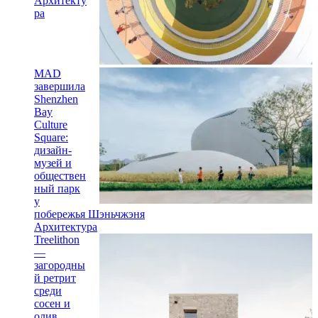
Архитекту
ра
MAD
завершила
Shenzhen
Bay
Culture
Square:
дизайн-
музей и
обществен
ный парк
у
побережья Шэньчжэня
Архитектура
Treelithon
—
загородны
й ретрит
среди
сосен и
олив