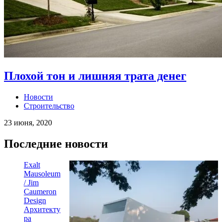
Плохой тон и лишняя трата денег
Новости
Строительство
23 июня, 2020
Последние новости
Exalt
Mausoleum
/ Jim
Caumeron
Design
Архитекту
ра