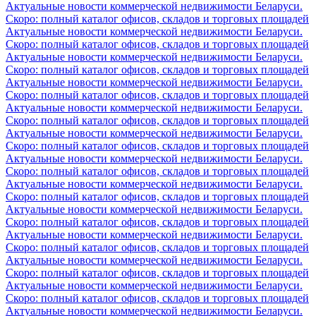
Актуальные новости коммерческой недвижимости Беларуси.
Скоро: полный каталог офисов, складов и торговых площадей
Актуальные новости коммерческой недвижимости Беларуси.
Скоро: полный каталог офисов, складов и торговых площадей
Актуальные новости коммерческой недвижимости Беларуси.
Скоро: полный каталог офисов, складов и торговых площадей
Актуальные новости коммерческой недвижимости Беларуси.
Скоро: полный каталог офисов, складов и торговых площадей
Актуальные новости коммерческой недвижимости Беларуси.
Скоро: полный каталог офисов, складов и торговых площадей
Актуальные новости коммерческой недвижимости Беларуси.
Скоро: полный каталог офисов, складов и торговых площадей
Актуальные новости коммерческой недвижимости Беларуси.
Скоро: полный каталог офисов, складов и торговых площадей
Актуальные новости коммерческой недвижимости Беларуси.
Скоро: полный каталог офисов, складов и торговых площадей
Актуальные новости коммерческой недвижимости Беларуси.
Скоро: полный каталог офисов, складов и торговых площадей
Актуальные новости коммерческой недвижимости Беларуси.
Скоро: полный каталог офисов, складов и торговых площадей
Актуальные новости коммерческой недвижимости Беларуси.
Скоро: полный каталог офисов, складов и торговых площадей
Актуальные новости коммерческой недвижимости Беларуси.
Скоро: полный каталог офисов, складов и торговых площадей
Актуальные новости коммерческой недвижимости Беларуси.