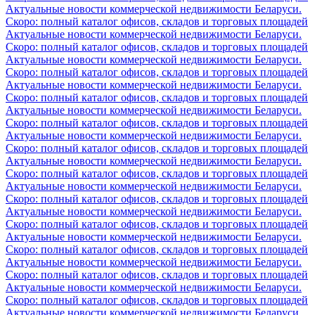
Актуальные новости коммерческой недвижимости Беларуси.
Скоро: полный каталог офисов, складов и торговых площадей
Актуальные новости коммерческой недвижимости Беларуси.
Скоро: полный каталог офисов, складов и торговых площадей
Актуальные новости коммерческой недвижимости Беларуси.
Скоро: полный каталог офисов, складов и торговых площадей
Актуальные новости коммерческой недвижимости Беларуси.
Скоро: полный каталог офисов, складов и торговых площадей
Актуальные новости коммерческой недвижимости Беларуси.
Скоро: полный каталог офисов, складов и торговых площадей
Актуальные новости коммерческой недвижимости Беларуси.
Скоро: полный каталог офисов, складов и торговых площадей
Актуальные новости коммерческой недвижимости Беларуси.
Скоро: полный каталог офисов, складов и торговых площадей
Актуальные новости коммерческой недвижимости Беларуси.
Скоро: полный каталог офисов, складов и торговых площадей
Актуальные новости коммерческой недвижимости Беларуси.
Скоро: полный каталог офисов, складов и торговых площадей
Актуальные новости коммерческой недвижимости Беларуси.
Скоро: полный каталог офисов, складов и торговых площадей
Актуальные новости коммерческой недвижимости Беларуси.
Скоро: полный каталог офисов, складов и торговых площадей
Актуальные новости коммерческой недвижимости Беларуси.
Скоро: полный каталог офисов, складов и торговых площадей
Актуальные новости коммерческой недвижимости Беларуси.