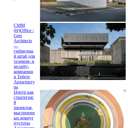
CMM
(H)Office /
Gets
Architects
—
гибридны
й штаб для
телеком- и
security-
компании
в Тебете
Архитекту
ра
Центр как
стратегия:
8
проектов,
выстроенн
ых вокруг
пустоты