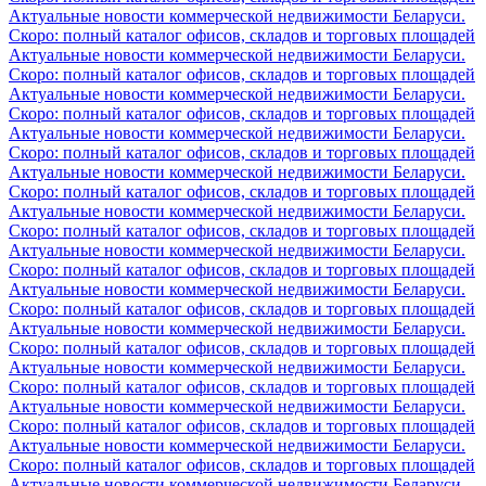
Актуальные новости коммерческой недвижимости Беларуси.
Скоро: полный каталог офисов, складов и торговых площадей
Актуальные новости коммерческой недвижимости Беларуси.
Скоро: полный каталог офисов, складов и торговых площадей
Актуальные новости коммерческой недвижимости Беларуси.
Скоро: полный каталог офисов, складов и торговых площадей
Актуальные новости коммерческой недвижимости Беларуси.
Скоро: полный каталог офисов, складов и торговых площадей
Актуальные новости коммерческой недвижимости Беларуси.
Скоро: полный каталог офисов, складов и торговых площадей
Актуальные новости коммерческой недвижимости Беларуси.
Скоро: полный каталог офисов, складов и торговых площадей
Актуальные новости коммерческой недвижимости Беларуси.
Скоро: полный каталог офисов, складов и торговых площадей
Актуальные новости коммерческой недвижимости Беларуси.
Скоро: полный каталог офисов, складов и торговых площадей
Актуальные новости коммерческой недвижимости Беларуси.
Скоро: полный каталог офисов, складов и торговых площадей
Актуальные новости коммерческой недвижимости Беларуси.
Скоро: полный каталог офисов, складов и торговых площадей
Актуальные новости коммерческой недвижимости Беларуси.
Скоро: полный каталог офисов, складов и торговых площадей
Актуальные новости коммерческой недвижимости Беларуси.
Скоро: полный каталог офисов, складов и торговых площадей
Актуальные новости коммерческой недвижимости Беларуси.