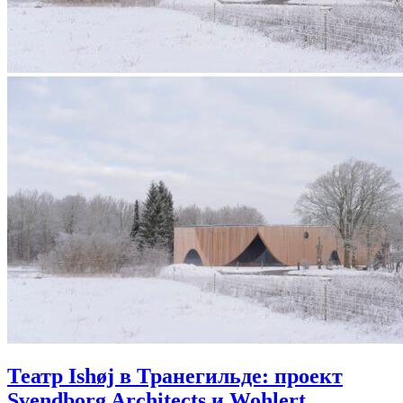
Театр Ishøj в Транегильде: проект
Svendborg Architects и Wohlert