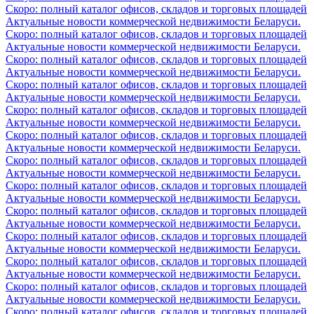
Скоро: полный каталог офисов, складов и торговых площадей
Актуальные новости коммерческой недвижимости Беларуси.
Скоро: полный каталог офисов, складов и торговых площадей
Актуальные новости коммерческой недвижимости Беларуси.
Скоро: полный каталог офисов, складов и торговых площадей
Актуальные новости коммерческой недвижимости Беларуси.
Скоро: полный каталог офисов, складов и торговых площадей
Актуальные новости коммерческой недвижимости Беларуси.
Скоро: полный каталог офисов, складов и торговых площадей
Актуальные новости коммерческой недвижимости Беларуси.
Скоро: полный каталог офисов, складов и торговых площадей
Актуальные новости коммерческой недвижимости Беларуси.
Скоро: полный каталог офисов, складов и торговых площадей
Актуальные новости коммерческой недвижимости Беларуси.
Скоро: полный каталог офисов, складов и торговых площадей
Актуальные новости коммерческой недвижимости Беларуси.
Скоро: полный каталог офисов, складов и торговых площадей
Актуальные новости коммерческой недвижимости Беларуси.
Скоро: полный каталог офисов, складов и торговых площадей
Актуальные новости коммерческой недвижимости Беларуси.
Скоро: полный каталог офисов, складов и торговых площадей
Актуальные новости коммерческой недвижимости Беларуси.
Скоро: полный каталог офисов, складов и торговых площадей
Актуальные новости коммерческой недвижимости Беларуси.
Скоро: полный каталог офисов, складов и торговых площадей