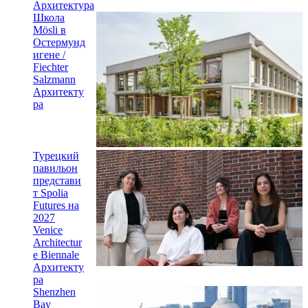
Архитектура
Школа
Mösli в
Остермунд
игене /
Fiechter
Salzmann
Архитекту
ра
Турецкий
павильон
представи
т Spolia
Futures на
2027
Venice
Architectur
e Biennale
Архитекту
ра
Shenzhen
Bay