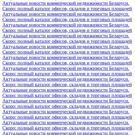
Актуальные новости коммерческой недвижимости Беларуси.
Скоро: полный каталог офисов, складов и торговых площадей
Актуальные новости коммерческой недвижимости Беларуси.
Скоро: полный каталог офисов, складов и торговых площадей
Актуальные новости коммерческой недвижимости Беларуси.
Скоро: полный каталог офисов, складов и торговых площадей
Актуальные новости коммерческой недвижимости Беларуси.
Скоро: полный каталог офисов, складов и торговых площадей
Актуальные новости коммерческой недвижимости Беларуси.
Скоро: полный каталог офисов, складов и торговых площадей
Актуальные новости коммерческой недвижимости Беларуси.
Скоро: полный каталог офисов, складов и торговых площадей
Актуальные новости коммерческой недвижимости Беларуси.
Скоро: полный каталог офисов, складов и торговых площадей
Актуальные новости коммерческой недвижимости Беларуси.
Скоро: полный каталог офисов, складов и торговых площадей
Актуальные новости коммерческой недвижимости Беларуси.
Скоро: полный каталог офисов, складов и торговых площадей
Актуальные новости коммерческой недвижимости Беларуси.
Скоро: полный каталог офисов, складов и торговых площадей
Актуальные новости коммерческой недвижимости Беларуси.
Скоро: полный каталог офисов, складов и торговых площадей
Актуальные новости коммерческой недвижимости Беларуси.
Скоро: полный каталог офисов, складов и торговых площадей
Актуальные новости коммерческой недвижимости Беларуси.