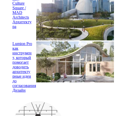
Culture
Square /
MAD
Architects
Архитекту
ра
Lumion Pro
как
инструмен
т, который
помогает
доводить
архитекту
рные идеи
до
согласования
Дизайн