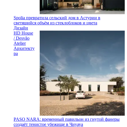
Spolia превратила сельский дом в Астурии в
светящийся объём из стеклоблоков и цвета
Дизайн
HD House
/ Desvão
Atelier
Архитекту
ра
PASO NARA: временный павильон из гнутой фанеры
создаёт тенистое убежище в Чиуауа