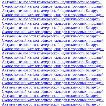
Актуальные новости коммерческой недвижимости Беларуси.
Скоро: полный каталог офисов, складов и торговых площадей
Актуальные новости коммерческой недвижимости Беларуси.
Скоро: полный каталог офисов, складов и торговых площадей
Актуальные новости коммерческой недвижимости Беларуси.
Скоро: полный каталог офисов, складов и торговых площадей
Актуальные новости коммерческой недвижимости Беларуси.
Скоро: полный каталог офисов, складов и торговых площадей
Актуальные новости коммерческой недвижимости Беларуси.
Скоро: полный каталог офисов, складов и торговых площадей
Актуальные новости коммерческой недвижимости Беларуси.
Скоро: полный каталог офисов, складов и торговых площадей
Актуальные новости коммерческой недвижимости Беларуси.
Скоро: полный каталог офисов, складов и торговых площадей
Актуальные новости коммерческой недвижимости Беларуси.
Скоро: полный каталог офисов, складов и торговых площадей
Актуальные новости коммерческой недвижимости Беларуси.
Скоро: полный каталог офисов, складов и торговых площадей
Актуальные новости коммерческой недвижимости Беларуси.
Скоро: полный каталог офисов, складов и торговых площадей
Актуальные новости коммерческой недвижимости Беларуси.
Скоро: полный каталог офисов, складов и торговых площадей
Актуальные новости коммерческой недвижимости Беларуси.
Скоро: полный каталог офисов, складов и торговых площадей
Актуальные новости коммерческой недвижимости Беларуси.