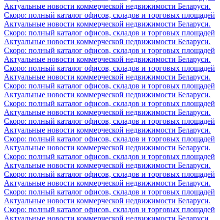
Актуальные новости коммерческой недвижимости Беларуси.
Скоро: полный каталог офисов, складов и торговых площадей
Актуальные новости коммерческой недвижимости Беларуси.
Скоро: полный каталог офисов, складов и торговых площадей
Актуальные новости коммерческой недвижимости Беларуси.
Скоро: полный каталог офисов, складов и торговых площадей
Актуальные новости коммерческой недвижимости Беларуси.
Скоро: полный каталог офисов, складов и торговых площадей
Актуальные новости коммерческой недвижимости Беларуси.
Скоро: полный каталог офисов, складов и торговых площадей
Актуальные новости коммерческой недвижимости Беларуси.
Скоро: полный каталог офисов, складов и торговых площадей
Актуальные новости коммерческой недвижимости Беларуси.
Скоро: полный каталог офисов, складов и торговых площадей
Актуальные новости коммерческой недвижимости Беларуси.
Скоро: полный каталог офисов, складов и торговых площадей
Актуальные новости коммерческой недвижимости Беларуси.
Скоро: полный каталог офисов, складов и торговых площадей
Актуальные новости коммерческой недвижимости Беларуси.
Скоро: полный каталог офисов, складов и торговых площадей
Актуальные новости коммерческой недвижимости Беларуси.
Скоро: полный каталог офисов, складов и торговых площадей
Актуальные новости коммерческой недвижимости Беларуси.
Скоро: полный каталог офисов, складов и торговых площадей
Актуальные новости коммерческой недвижимости Беларуси.