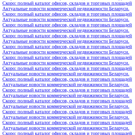
Скоро: полный каталог офисов, складов и торговых площадей
Актуальные новости коммерческой недвижимости Беларуси.
Скоро: полный каталог офисов, складов и торговых площадей
Актуальные новости коммерческой недвижимости Беларуси.
Скоро: полный каталог офисов, складов и торговых площадей
Актуальные новости коммерческой недвижимости Беларуси.
Скоро: полный каталог офисов, складов и торговых площадей
Актуальные новости коммерческой недвижимости Беларуси.
Скоро: полный каталог офисов, складов и торговых площадей
Актуальные новости коммерческой недвижимости Беларуси.
Скоро: полный каталог офисов, складов и торговых площадей
Актуальные новости коммерческой недвижимости Беларуси.
Скоро: полный каталог офисов, складов и торговых площадей
Актуальные новости коммерческой недвижимости Беларуси.
Скоро: полный каталог офисов, складов и торговых площадей
Актуальные новости коммерческой недвижимости Беларуси.
Скоро: полный каталог офисов, складов и торговых площадей
Актуальные новости коммерческой недвижимости Беларуси.
Скоро: полный каталог офисов, складов и торговых площадей
Актуальные новости коммерческой недвижимости Беларуси.
Скоро: полный каталог офисов, складов и торговых площадей
Актуальные новости коммерческой недвижимости Беларуси.
Скоро: полный каталог офисов, складов и торговых площадей
Актуальные новости коммерческой недвижимости Беларуси.
Скоро: полный каталог офисов, складов и торговых площадей