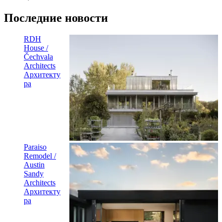
Последние новости
RDH
House /
Čechvala
Architects
Архитекту
ра
Paraiso
Remodel /
Austin
Sandy
Architects
Архитекту
ра