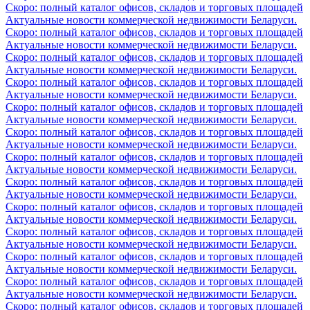
Скоро: полный каталог офисов, складов и торговых площадей
Актуальные новости коммерческой недвижимости Беларуси.
Скоро: полный каталог офисов, складов и торговых площадей
Актуальные новости коммерческой недвижимости Беларуси.
Скоро: полный каталог офисов, складов и торговых площадей
Актуальные новости коммерческой недвижимости Беларуси.
Скоро: полный каталог офисов, складов и торговых площадей
Актуальные новости коммерческой недвижимости Беларуси.
Скоро: полный каталог офисов, складов и торговых площадей
Актуальные новости коммерческой недвижимости Беларуси.
Скоро: полный каталог офисов, складов и торговых площадей
Актуальные новости коммерческой недвижимости Беларуси.
Скоро: полный каталог офисов, складов и торговых площадей
Актуальные новости коммерческой недвижимости Беларуси.
Скоро: полный каталог офисов, складов и торговых площадей
Актуальные новости коммерческой недвижимости Беларуси.
Скоро: полный каталог офисов, складов и торговых площадей
Актуальные новости коммерческой недвижимости Беларуси.
Скоро: полный каталог офисов, складов и торговых площадей
Актуальные новости коммерческой недвижимости Беларуси.
Скоро: полный каталог офисов, складов и торговых площадей
Актуальные новости коммерческой недвижимости Беларуси.
Скоро: полный каталог офисов, складов и торговых площадей
Актуальные новости коммерческой недвижимости Беларуси.
Скоро: полный каталог офисов, складов и торговых площадей