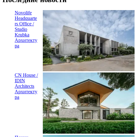
Novolife
Headquarte
rs Office /
Studio
Krubka
Архитекту
ра
CN House /
IDIN
Architects
Архитекту
ра