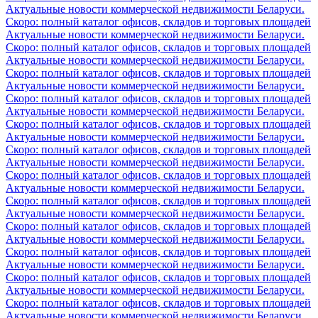
Актуальные новости коммерческой недвижимости Беларуси.
Скоро: полный каталог офисов, складов и торговых площадей
Актуальные новости коммерческой недвижимости Беларуси.
Скоро: полный каталог офисов, складов и торговых площадей
Актуальные новости коммерческой недвижимости Беларуси.
Скоро: полный каталог офисов, складов и торговых площадей
Актуальные новости коммерческой недвижимости Беларуси.
Скоро: полный каталог офисов, складов и торговых площадей
Актуальные новости коммерческой недвижимости Беларуси.
Скоро: полный каталог офисов, складов и торговых площадей
Актуальные новости коммерческой недвижимости Беларуси.
Скоро: полный каталог офисов, складов и торговых площадей
Актуальные новости коммерческой недвижимости Беларуси.
Скоро: полный каталог офисов, складов и торговых площадей
Актуальные новости коммерческой недвижимости Беларуси.
Скоро: полный каталог офисов, складов и торговых площадей
Актуальные новости коммерческой недвижимости Беларуси.
Скоро: полный каталог офисов, складов и торговых площадей
Актуальные новости коммерческой недвижимости Беларуси.
Скоро: полный каталог офисов, складов и торговых площадей
Актуальные новости коммерческой недвижимости Беларуси.
Скоро: полный каталог офисов, складов и торговых площадей
Актуальные новости коммерческой недвижимости Беларуси.
Скоро: полный каталог офисов, складов и торговых площадей
Актуальные новости коммерческой недвижимости Беларуси.