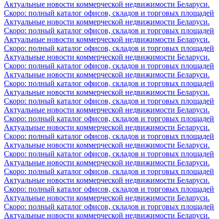
Актуальные новости коммерческой недвижимости Беларуси.
Скоро: полный каталог офисов, складов и торговых площадей
Актуальные новости коммерческой недвижимости Беларуси.
Скоро: полный каталог офисов, складов и торговых площадей
Актуальные новости коммерческой недвижимости Беларуси.
Скоро: полный каталог офисов, складов и торговых площадей
Актуальные новости коммерческой недвижимости Беларуси.
Скоро: полный каталог офисов, складов и торговых площадей
Актуальные новости коммерческой недвижимости Беларуси.
Скоро: полный каталог офисов, складов и торговых площадей
Актуальные новости коммерческой недвижимости Беларуси.
Скоро: полный каталог офисов, складов и торговых площадей
Актуальные новости коммерческой недвижимости Беларуси.
Скоро: полный каталог офисов, складов и торговых площадей
Актуальные новости коммерческой недвижимости Беларуси.
Скоро: полный каталог офисов, складов и торговых площадей
Актуальные новости коммерческой недвижимости Беларуси.
Скоро: полный каталог офисов, складов и торговых площадей
Актуальные новости коммерческой недвижимости Беларуси.
Скоро: полный каталог офисов, складов и торговых площадей
Актуальные новости коммерческой недвижимости Беларуси.
Скоро: полный каталог офисов, складов и торговых площадей
Актуальные новости коммерческой недвижимости Беларуси.
Скоро: полный каталог офисов, складов и торговых площадей
Актуальные новости коммерческой недвижимости Беларуси.