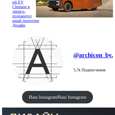
ий EV
Clemson в
энерго-
положител
ьный прототип
Дизайн
@archicon_by.
5,7k Подписчиков
Наш Instagram
Наш Instagram