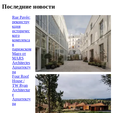
Последние новости
Rue Pavée:
реконстру
кция
историчес
кого
комплекса
в
парижском
Марэ от
MARS
Architectes
Архитекту
ра
Four Roof
House /
TW Ryan
Architectur
e
Архитекту
ра