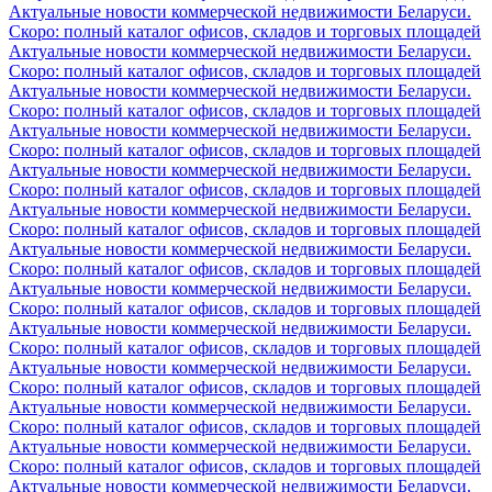
Актуальные новости коммерческой недвижимости Беларуси.
Скоро: полный каталог офисов, складов и торговых площадей
Актуальные новости коммерческой недвижимости Беларуси.
Скоро: полный каталог офисов, складов и торговых площадей
Актуальные новости коммерческой недвижимости Беларуси.
Скоро: полный каталог офисов, складов и торговых площадей
Актуальные новости коммерческой недвижимости Беларуси.
Скоро: полный каталог офисов, складов и торговых площадей
Актуальные новости коммерческой недвижимости Беларуси.
Скоро: полный каталог офисов, складов и торговых площадей
Актуальные новости коммерческой недвижимости Беларуси.
Скоро: полный каталог офисов, складов и торговых площадей
Актуальные новости коммерческой недвижимости Беларуси.
Скоро: полный каталог офисов, складов и торговых площадей
Актуальные новости коммерческой недвижимости Беларуси.
Скоро: полный каталог офисов, складов и торговых площадей
Актуальные новости коммерческой недвижимости Беларуси.
Скоро: полный каталог офисов, складов и торговых площадей
Актуальные новости коммерческой недвижимости Беларуси.
Скоро: полный каталог офисов, складов и торговых площадей
Актуальные новости коммерческой недвижимости Беларуси.
Скоро: полный каталог офисов, складов и торговых площадей
Актуальные новости коммерческой недвижимости Беларуси.
Скоро: полный каталог офисов, складов и торговых площадей
Актуальные новости коммерческой недвижимости Беларуси.