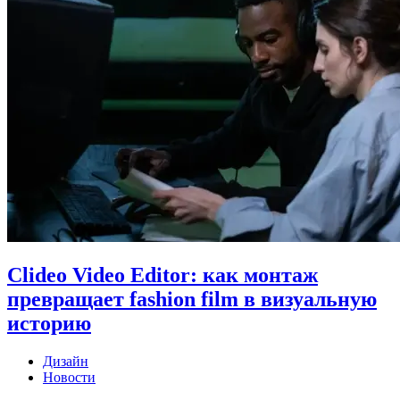
Clideo Video Editor: как монтаж
превращает fashion film в визуальную
историю
Дизайн
Новости