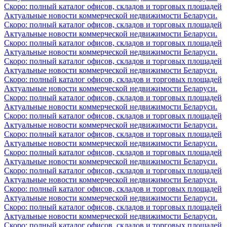
Скоро: полный каталог офисов, складов и торговых площадей
Актуальные новости коммерческой недвижимости Беларуси.
Скоро: полный каталог офисов, складов и торговых площадей
Актуальные новости коммерческой недвижимости Беларуси.
Скоро: полный каталог офисов, складов и торговых площадей
Актуальные новости коммерческой недвижимости Беларуси.
Скоро: полный каталог офисов, складов и торговых площадей
Актуальные новости коммерческой недвижимости Беларуси.
Скоро: полный каталог офисов, складов и торговых площадей
Актуальные новости коммерческой недвижимости Беларуси.
Скоро: полный каталог офисов, складов и торговых площадей
Актуальные новости коммерческой недвижимости Беларуси.
Скоро: полный каталог офисов, складов и торговых площадей
Актуальные новости коммерческой недвижимости Беларуси.
Скоро: полный каталог офисов, складов и торговых площадей
Актуальные новости коммерческой недвижимости Беларуси.
Скоро: полный каталог офисов, складов и торговых площадей
Актуальные новости коммерческой недвижимости Беларуси.
Скоро: полный каталог офисов, складов и торговых площадей
Актуальные новости коммерческой недвижимости Беларуси.
Скоро: полный каталог офисов, складов и торговых площадей
Актуальные новости коммерческой недвижимости Беларуси.
Скоро: полный каталог офисов, складов и торговых площадей
Актуальные новости коммерческой недвижимости Беларуси.
Скоро: полный каталог офисов, складов и торговых площадей