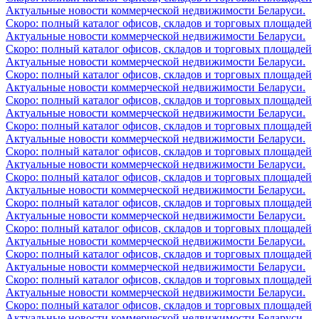
Актуальные новости коммерческой недвижимости Беларуси.
Скоро: полный каталог офисов, складов и торговых площадей
Актуальные новости коммерческой недвижимости Беларуси.
Скоро: полный каталог офисов, складов и торговых площадей
Актуальные новости коммерческой недвижимости Беларуси.
Скоро: полный каталог офисов, складов и торговых площадей
Актуальные новости коммерческой недвижимости Беларуси.
Скоро: полный каталог офисов, складов и торговых площадей
Актуальные новости коммерческой недвижимости Беларуси.
Скоро: полный каталог офисов, складов и торговых площадей
Актуальные новости коммерческой недвижимости Беларуси.
Скоро: полный каталог офисов, складов и торговых площадей
Актуальные новости коммерческой недвижимости Беларуси.
Скоро: полный каталог офисов, складов и торговых площадей
Актуальные новости коммерческой недвижимости Беларуси.
Скоро: полный каталог офисов, складов и торговых площадей
Актуальные новости коммерческой недвижимости Беларуси.
Скоро: полный каталог офисов, складов и торговых площадей
Актуальные новости коммерческой недвижимости Беларуси.
Скоро: полный каталог офисов, складов и торговых площадей
Актуальные новости коммерческой недвижимости Беларуси.
Скоро: полный каталог офисов, складов и торговых площадей
Актуальные новости коммерческой недвижимости Беларуси.
Скоро: полный каталог офисов, складов и торговых площадей
Актуальные новости коммерческой недвижимости Беларуси.