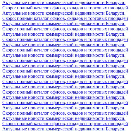
Актуальные новости коммерческой недвижимости Беларуси.
Скоро: полный каталог офисов, складов и торговых площадей
Актуальные новости коммерческой недвижимости Беларуси.
Скоро: полный каталог офисов, складов и торговых площадей
Актуальные новости коммерческой недвижимости Беларуси.
Скоро: полный каталог офисов, складов и торговых площадей
Актуальные новости коммерческой недвижимости Беларуси.
Скоро: полный каталог офисов, складов и торговых площадей
Актуальные новости коммерческой недвижимости Беларуси.
Скоро: полный каталог офисов, складов и торговых площадей
Актуальные новости коммерческой недвижимости Беларуси.
Скоро: полный каталог офисов, складов и торговых площадей
Актуальные новости коммерческой недвижимости Беларуси.
Скоро: полный каталог офисов, складов и торговых площадей
Актуальные новости коммерческой недвижимости Беларуси.
Скоро: полный каталог офисов, складов и торговых площадей
Актуальные новости коммерческой недвижимости Беларуси.
Скоро: полный каталог офисов, складов и торговых площадей
Актуальные новости коммерческой недвижимости Беларуси.
Скоро: полный каталог офисов, складов и торговых площадей
Актуальные новости коммерческой недвижимости Беларуси.
Скоро: полный каталог офисов, складов и торговых площадей
Актуальные новости коммерческой недвижимости Беларуси.
Скоро: полный каталог офисов, складов и торговых площадей
Актуальные новости коммерческой недвижимости Беларуси.