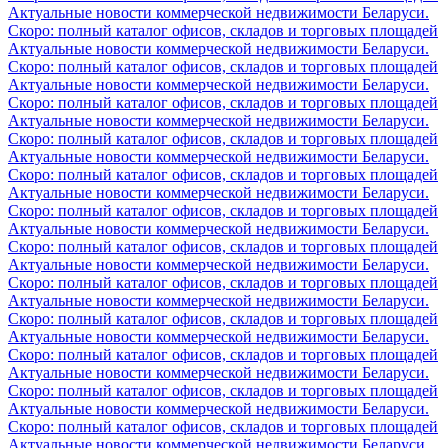
Актуальные новости коммерческой недвижимости Беларуси.
Скоро: полный каталог офисов, складов и торговых площадей
Актуальные новости коммерческой недвижимости Беларуси.
Скоро: полный каталог офисов, складов и торговых площадей
Актуальные новости коммерческой недвижимости Беларуси.
Скоро: полный каталог офисов, складов и торговых площадей
Актуальные новости коммерческой недвижимости Беларуси.
Скоро: полный каталог офисов, складов и торговых площадей
Актуальные новости коммерческой недвижимости Беларуси.
Скоро: полный каталог офисов, складов и торговых площадей
Актуальные новости коммерческой недвижимости Беларуси.
Скоро: полный каталог офисов, складов и торговых площадей
Актуальные новости коммерческой недвижимости Беларуси.
Скоро: полный каталог офисов, складов и торговых площадей
Актуальные новости коммерческой недвижимости Беларуси.
Скоро: полный каталог офисов, складов и торговых площадей
Актуальные новости коммерческой недвижимости Беларуси.
Скоро: полный каталог офисов, складов и торговых площадей
Актуальные новости коммерческой недвижимости Беларуси.
Скоро: полный каталог офисов, складов и торговых площадей
Актуальные новости коммерческой недвижимости Беларуси.
Скоро: полный каталог офисов, складов и торговых площадей
Актуальные новости коммерческой недвижимости Беларуси.
Скоро: полный каталог офисов, складов и торговых площадей
Актуальные новости коммерческой недвижимости Беларуси.