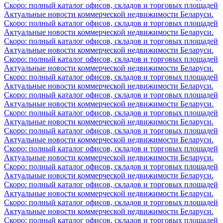
Скоро: полный каталог офисов, складов и торговых площадей
Актуальные новости коммерческой недвижимости Беларуси.
Скоро: полный каталог офисов, складов и торговых площадей
Актуальные новости коммерческой недвижимости Беларуси.
Скоро: полный каталог офисов, складов и торговых площадей
Актуальные новости коммерческой недвижимости Беларуси.
Скоро: полный каталог офисов, складов и торговых площадей
Актуальные новости коммерческой недвижимости Беларуси.
Скоро: полный каталог офисов, складов и торговых площадей
Актуальные новости коммерческой недвижимости Беларуси.
Скоро: полный каталог офисов, складов и торговых площадей
Актуальные новости коммерческой недвижимости Беларуси.
Скоро: полный каталог офисов, складов и торговых площадей
Актуальные новости коммерческой недвижимости Беларуси.
Скоро: полный каталог офисов, складов и торговых площадей
Актуальные новости коммерческой недвижимости Беларуси.
Скоро: полный каталог офисов, складов и торговых площадей
Актуальные новости коммерческой недвижимости Беларуси.
Скоро: полный каталог офисов, складов и торговых площадей
Актуальные новости коммерческой недвижимости Беларуси.
Скоро: полный каталог офисов, складов и торговых площадей
Актуальные новости коммерческой недвижимости Беларуси.
Скоро: полный каталог офисов, складов и торговых площадей
Актуальные новости коммерческой недвижимости Беларуси.
Скоро: полный каталог офисов, складов и торговых площадей