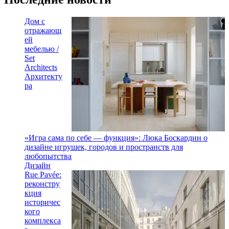
Дом с
отражающ
ей
мебелью /
Set
Architects
Архитекту
ра
«Игра сама по себе — функция»: Люка Боскардин о
дизайне игрушек, городов и пространств для
любопытства
Дизайн
Rue Pavée:
реконстру
кция
историчес
кого
комплекса